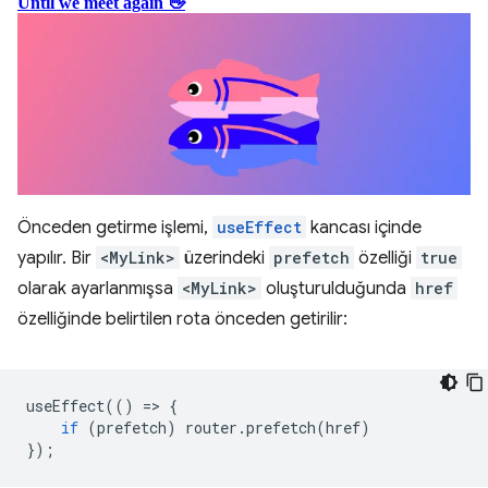
Önceden getirme işlemi,
useEffect
kancası içinde
yapılır. Bir
<MyLink>
üzerindeki
prefetch
özelliği
true
olarak ayarlanmışsa
<MyLink>
oluşturulduğunda
href
özelliğinde belirtilen rota önceden getirilir:
useEffect
(()
=
>
{
if
(
prefetch
)
router
.
prefetch
(
href
)
});