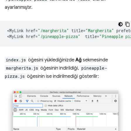
ayarlanmıştır.
<
MyLink
href
=
"/margherita"
title
=
"Margherita"
prefet
<
MyLink
href
=
"/pineapple-pizza"
title
=
"Pineapple pi
index.js
öğesini yüklediğinizde
Ağ
sekmesinde
margherita.js
öğesinin indirildiği,
pineapple-
pizza.js
öğesinin ise indirilmediği gösterilir: