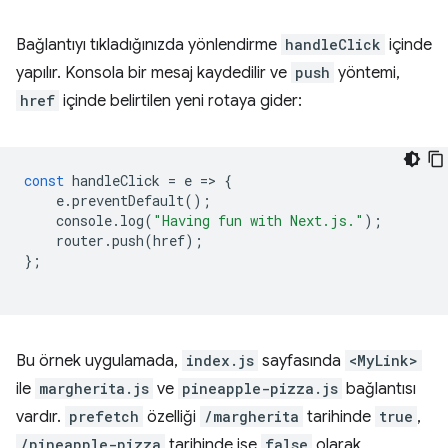
Bağlantıyı tıkladığınızda yönlendirme
handleClick
içinde
yapılır. Konsola bir mesaj kaydedilir ve
push
yöntemi,
href
içinde belirtilen yeni rotaya gider:
const
handleClick
=
e
=
>
{
e
.
preventDefault
();
console
.
log
(
"Having fun with Next.js."
);
router
.
push
(
href
);
};
Bu örnek uygulamada,
index.js
sayfasında
<MyLink>
ile
margherita.js
ve
pineapple-pizza.js
bağlantısı
vardır.
prefetch
özelliği
/margherita
tarihinde
true
,
/pineapple-pizza
tarihinde ise
false
olarak