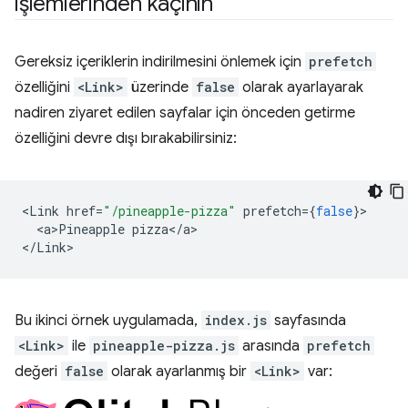
işlemlerinden kaçının
Gereksiz içeriklerin indirilmesini önlemek için
prefetch
özelliğini
<Link>
üzerinde
false
olarak ayarlayarak
nadiren ziyaret edilen sayfalar için önceden getirme
özelliğini devre dışı bırakabilirsiniz:
<
Link
href
=
"/pineapple-pizza"
prefetch
=
{
false
}
<
a>Pineapple
pizza
<
/
a
>

<
/Link
Bu ikinci örnek uygulamada,
index.js
sayfasında
<Link>
ile
pineapple-pizza.js
arasında
prefetch
değeri
false
olarak ayarlanmış bir
<Link>
var: