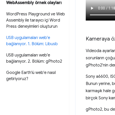
Web
Assembly örnek olayları
Word
Press Playground ve Web
Assembly ile tarayıcı içi Word
Press deneyimleri oluşturun
USB uygulamaları web'e
Kameraya özgü
bağlanıyor
.
1
.
Bölüm: Libusb
Videoda ayarları
USB uygulamaları web'e
sorunların çoğ
bağlanıyor
.
2
.
Bölüm: g
Photo2
gPhoto2'nin dem
Google Earth'ü web'e nasıl
Sony a6600, ISO
getiriyoruz?
Bunun yerine, b
karmaşık hale g
birçok Sony kam
gPhoto2, bu değ