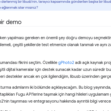
erlenmiş bir libusb'nin, tarayıcı kapsamında gönderilen başka bir libusb
 eğlenmek ister misiniz?
bir demo
aşırken yapılması gereken en önemli şey doğru demoyu seçmektir
rgilemeli, çeşitli şekillerde test etmenize olanak tanımalı ve aynı
mandası fikrini seçtim. Özellikle
gPhoto2
adlı açık kaynak pro
tli dijital kameralar için destek sunacak kadar uzun süredir bu
leri destekler ancak en çok ilgilendiğim, libusb üzerinden gerçe
rma adımlarını iki bölümde açıklayacağım. Bu blog yayınında, li
taplıkları Fugu API'lerine taşımak için hangi hileleri uygulamam
2'nin taşınması ve entegrasyonu hakkında ayrıntılı bilgi verec