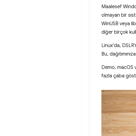
Maalesef Window
olmayan bir sis
WinUSB veya libu
diğer birçok kull
Linux'da, DSLR'
Bu, dağıtımınıza 
Demo, macOS ve 
fazla çaba göst