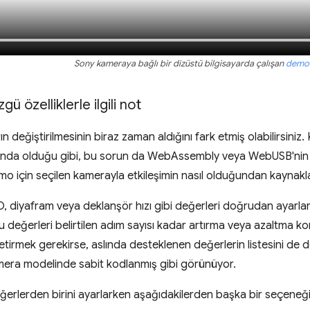
Sony kameraya bağlı bir dizüstü bilgisayarda çalışan
demo
 özelliklerle ilgili not
n değiştirilmesinin biraz zaman aldığını fark etmiş olabilirsiniz.
unda olduğu gibi, bu sorun da WebAssembly veya WebUSB'nin 
o için seçilen kamerayla etkileşimin nasıl olduğundan kaynakla
, diyafram veya deklanşör hızı gibi değerleri doğrudan ayarlam
u değerleri belirtilen adım sayısı kadar artırma veya azaltma k
etirmek gerekirse, aslında desteklenen değerlerin listesini de
era modelinde sabit kodlanmış gibi görünüyor.
erlerden birini ayarlarken aşağıdakilerden başka bir seçeneği