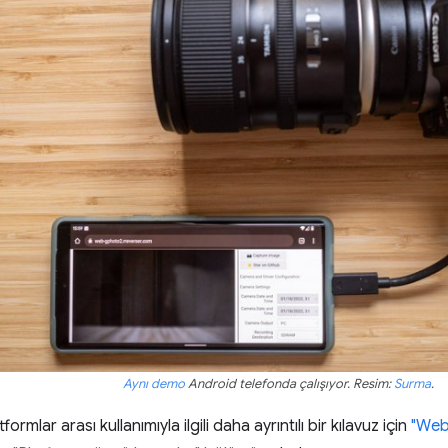
Aynı demo
Android telefonda çalışıyor. Resim:
Surma
.
rmlar arası kullanımıyla ilgili daha ayrıntılı bir kılavuz için
"Web