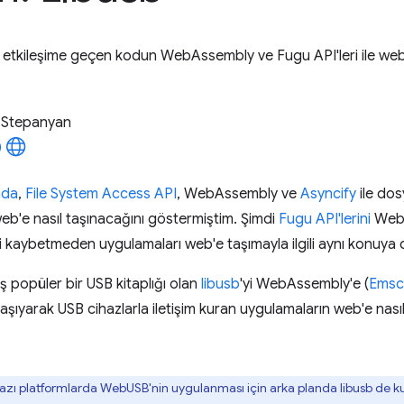
la etkileşime geçen kodun WebAssembly ve Fugu API'leri ile web'
 Stepanyan
nda
,
File System Access API
, WebAssembly ve
Asyncify
ile dos
eb'e nasıl taşınacağını göstermiştim. Şimdi
Fugu API'lerini
WebA
eri kaybetmeden uygulamaları web'e taşımayla ilgili aynı konuy
ış popüler bir USB kitaplığı olan
libusb
'yi WebAssembly'e (
Emsc
taşıyarak USB cihazlarla iletişim kuran uygulamaların web'e nasıl
: Bazı platformlarda WebUSB'nin uygulanması için arka planda libusb de kull