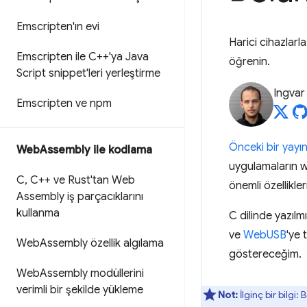
Emscripten'ın evi
Harici cihazlar
Emscripten ile C++'ya Java
öğrenin.
Script snippet'leri yerleştirme
Ingvar
Emscripten ve npm
Önceki bir yayı
Web
Assembly ile kodlama
uygulamaların w
C
,
C++ ve Rust'tan Web
önemli özellikl
Assembly iş parçacıklarını
kullanma
C dilinde yazılm
ve
WebUSB
'ye 
Web
Assembly özellik algılama
göstereceğim.
Web
Assembly modüllerini
verimli bir şekilde yükleme
Not:
İlginç bir bilgi