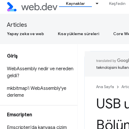
Kaynaklar
Keşfedin
Articles
Yapay zeka ve web
Kısa yükleme süreleri
Core We
Giriş
teknolojisini kullan
Web
Assembly nedir ve nereden
geldi?
Ana Sayfa
Arti
mkbitmap'i Web
Assembly'ye
derleme
USB u
Emscripten
Bölüm
Emscripten'da kanvasa çizim