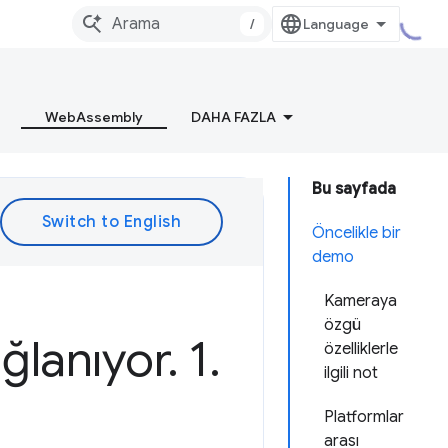
/
WebAssembly
DAHA FAZLA
Bu sayfada
Öncelikle bir
demo
Kameraya
özgü
ğlanıyor
.
1
.
özelliklerle
ilgili not
Platformlar
arası