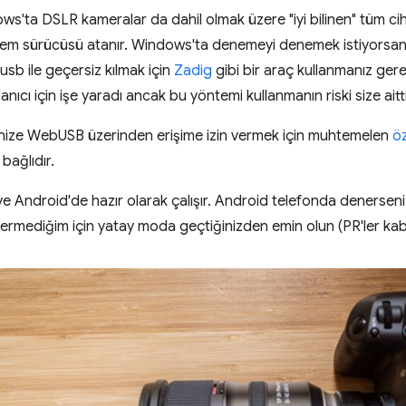
s'ta DSLR kameralar da dahil olmak üzere "iyi bilinen" tüm c
tem sürücüsü atanır. Windows'ta denemeyi denemek istiyorsan
sb ile geçersiz kılmak için
Zadig
gibi bir araç kullanmanız gere
anıcı için işe yaradı ancak bu yöntemi kullanmanın riski size aitti
nize WebUSB üzerinden erişime izin vermek için muhtemelen
öz
bağlıdır.
Android'de hazır olarak çalışır. Android telefonda denerseniz
ermediğim için yatay moda geçtiğinizden emin olun (PR'ler kabul