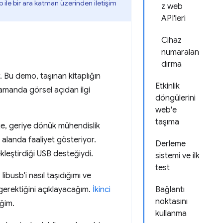
 ile bir ara katman üzerinden iletişim
z web
API'leri
Cihaz
numaralan
dırma
. Bu demo, taşınan kitaplığın
Etkinlik
 zamanda görsel açıdan ilgi
döngülerini
web'e
taşıma
je, geriye dönük mühendislik
 alanda faaliyet gösteriyor.
Derleme
kleştirdiği USB desteğiydi.
sistemi ve ilk
test
busb'i nasıl taşıdığımı ve
 gerektiğini açıklayacağım.
İkinci
Bağlantı
noktasını
eğim.
kullanma