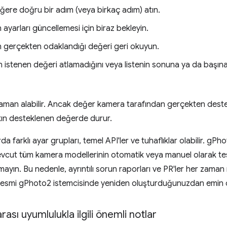
ğere doğru bir adım (veya birkaç adım) atın.
ayarları güncellemesi için biraz bekleyin.
 gerçekten odaklandığı değeri geri okuyun.
 istenen değeri atlamadığını veya listenin sonuna ya da başına s
zaman alabilir. Ancak değer kamera tarafından gerçekten destekl
kın desteklenen değerde durur.
a farklı ayar grupları, temel API'ler ve tuhaflıklar olabilir. gPh
vcut tüm kamera modellerinin otomatik veya manuel olarak te
ayın. Bu nedenle, ayrıntılı sorun raporları ve PR'ler her zaman
resmi gPhoto2 istemcisinde yeniden oluşturduğunuzdan emin o
rası uyumlulukla ilgili önemli notlar