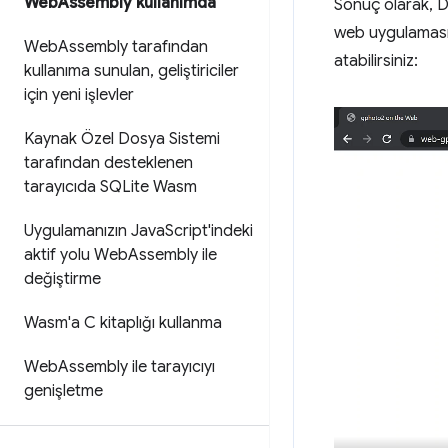
Web
Assembly kullanımda
Sonuç olarak, DS
web uygulaması 
Web
Assembly tarafından
atabilirsiniz:
kullanıma sunulan
,
geliştiriciler
için yeni işlevler
Kaynak Özel Dosya Sistemi
tarafından desteklenen
tarayıcıda SQLite Wasm
Uygulamanızın Java
Script'indeki
aktif yolu Web
Assembly ile
değiştirme
Wasm'a C kitaplığı kullanma
Web
Assembly ile tarayıcıyı
genişletme