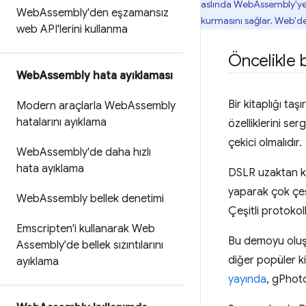
aslında WebAssembly'ye d
Web
Assembly'den eşzamansız
kurmasını sağlar. Web'de
web API'lerini kullanma
Öncelikle 
Web
Assembly hata ayıklaması
Bir kitaplığı t
Modern araçlarla Web
Assembly
hatalarını ayıklama
özelliklerini se
çekici olmalıdır.
Web
Assembly'de daha hızlı
hata ayıklama
DSLR uzaktan ku
yaparak çok çeşi
Web
Assembly bellek denetimi
Çeşitli protokol
Emscripten'i kullanarak Web
Bu demoyu oluştu
Assembly'de bellek sızıntılarını
diğer popüler ki
ayıklama
yayında
, gPhoto