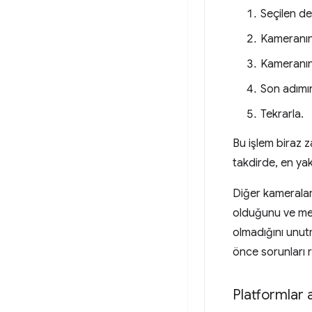
Seçilen de
Kameranın 
Kameranın
Son adımın
Tekrarla.
Bu işlem biraz 
takdirde, en ya
Diğer kameralard
olduğunu ve me
olmadığını unutm
önce sorunları 
Platformlar a