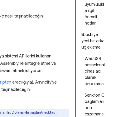
uyumlulukl
a ilgili
e nasıl taşınabileceğini
önemli
notlar
libusb'ye
yeni bir arka
uç ekleme
ya sistemi API'lerini kullanan
WebUSB
ssembly ile entegre etme ve
nesnelerini
a devam etmek istiyorum.
cihaz adı
olarak
ripten
aracılığıyla), Asyncify'ye
depolama
 taşınabileceğini
Senkron C
bağlamları
nda
anılır. Dolayısıyla bağlantı noktası,
eşzamansı