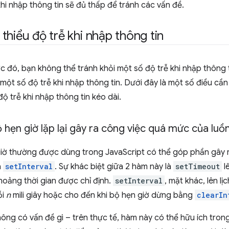
 khi nhập thông tin sẽ đủ thấp để tránh các vấn đề.
thiểu độ trễ khi nhập thông tin
c đó, bạn không thể tránh khỏi một số độ trễ khi nhập thông
một số độ trễ khi nhập thông tin. Dưới đây là một số điều c
độ trễ khi nhập thông tin kéo dài.
 hẹn giờ lặp lại gây ra công việc quá mức của luồ
iờ thường được dùng trong JavaScript có thể góp phần gây ra
à
setInterval
. Sự khác biệt giữa 2 hàm này là
setTimeout
lê
hoảng thời gian được chỉ định.
setInterval
, mặt khác, lên lị
ỗi
n
mili giây hoặc cho đến khi bộ hẹn giờ dừng bằng
clearIn
ông có vấn đề gì – trên thực tế, hàm này có thể hữu ích tron