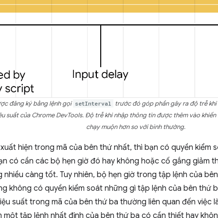
ợc đăng ký bằng lệnh gọi
setInterval
trước đó góp phần gây ra độ trễ khi
ệu suất của Chrome DevTools. Độ trễ khi nhập thông tin được thêm vào khiến l
chạy muộn hơn so với bình thường.
xuất hiện trong mã của bên thứ nhất, thì bạn có quyền kiểm 
ạn có cần các bộ hẹn giờ đó hay không hoặc cố gắng giảm th
 nhiều càng tốt. Tuy nhiên, bộ hẹn giờ trong tập lệnh của bê
ng không có quyền kiểm soát những gì tập lệnh của bên thứ b
iệu suất trong mã của bên thứ ba thường liên quan đến việc là
 một tập lệnh nhất định của bên thứ ba có cần thiết hay không