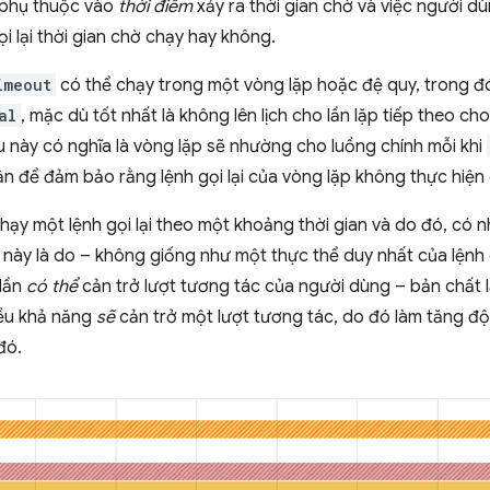
y phụ thuộc vào
thời điểm
xảy ra thời gian chờ và việc người d
ọi lại thời gian chờ chạy hay không.
imeout
có thể chạy trong một vòng lặp hoặc đệ quy, trong 
al
, mặc dù tốt nhất là không lên lịch cho lần lặp tiếp theo ch
u này có nghĩa là vòng lặp sẽ nhường cho luồng chính mỗi khi
n để đảm bảo rằng lệnh gọi lại của vòng lặp không thực hiện 
hạy một lệnh gọi lại theo một khoảng thời gian và do đó, có n
 này là do – không giống như một thực thể duy nhất của lệnh
 lần
có thể
cản trở lượt tương tác của người dùng – bản chất l
ều khả năng
sẽ
cản trở một lượt tương tác, do đó làm tăng độ 
đó.