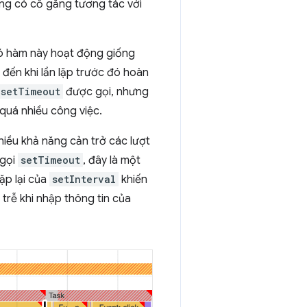
ùng có cố gắng tương tác với
đó hàm này hoạt động giống
o đến khi lần lặp trước đó hoàn
setTimeout
được gọi, nhưng
quá nhiều công việc.
hiều khả năng cản trở các lượt
 gọi
setTimeout
, đây là một
ặp lại của
setInterval
khiến
trễ khi nhập thông tin của