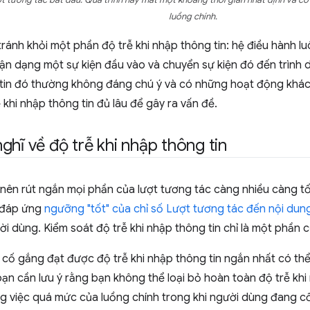
ợt tương tác bắt đầu. Quá trình này mất một khoảng thời gian nhất định và có
luồng chính.
ránh khỏi một phần độ trễ khi nhập thông tin: hệ điều hành l
ận dạng một sự kiện đầu vào và chuyển sự kiện đó đến trình d
 tin đó thường không đáng chú ý và có những hoạt động khác 
ễ khi nhập thông tin đủ lâu để gây ra vấn đề.
ghĩ về độ trễ khi nhập thông tin
 nên rút ngắn mọi phần của lượt tương tác càng nhiều càng t
ể đáp ứng
ngưỡng "tốt" của chỉ số Lượt tương tác đến nội dung 
ười dùng. Kiểm soát độ trễ khi nhập thông tin chỉ là một phần
 cố gắng đạt được độ trễ khi nhập thông tin ngắn nhất có th
 bạn cần lưu ý rằng bạn không thể loại bỏ hoàn toàn độ trễ khi
g việc quá mức của luồng chính trong khi người dùng đang cố