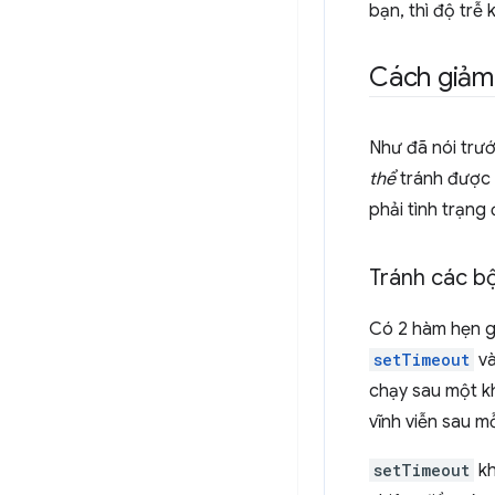
bạn, thì độ trễ
Cách giảm 
Như đã nói trướ
thể
tránh được 
phải tình trạng 
Tránh các bộ
Có 2 hàm hẹn g
setTimeout
v
chạy sau một k
vĩnh viễn sau m
setTimeout
kh