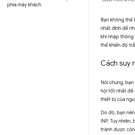
duyệt trước khi lư
phía máy khách
Bạn không thể t
nhất định để nh
khi nhập thông
thể khiến độ tr
Cách suy n
Nói chung, bạn
hội tốt nhất đ
thiết bị của ng
Do đó, bạn nên
INP. Tuy nhiên,
tránh được côn