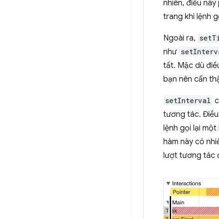
nhiên, điều nà
trang khi lệnh g
Ngoài ra,
setT
như
setInterv
tất. Mặc dù điề
bạn nên cẩn thậ
setInterval
c
tương tác. Điều
lệnh gọi lại một
hàm này có nhi
lượt tương tác 