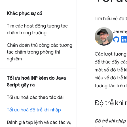
Khắc phục sự cố
Tìm hiểu về độ 
Tìm các hoạt động tương tác
Jerem
chậm trong trường
Chẩn đoán thủ công các tương
tác chậm trong phòng thí
Các lượt tương 
nghiệm
để thúc đẩy các
một số độ trễ k
hiểu về độ trễ 
Tối ưu hoá INP kém do Java
Script gây ra
tương tác trên
Tối ưu hoá các thao tác dài
Độ trễ khi 
Tối ưu hoá độ trễ khi nhập
Độ trễ khi nhập
Đánh giá tập lệnh và các tác vụ