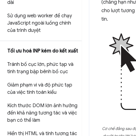
(chẳng hạn như 
dài
cho lượt tương 
Sử dụng web worker để chạy
tin.
Java
Script ngoài luồng chính
của trình duyệt
Tối ưu hoá INP kém do kết xuất
Tránh bố cục lớn
,
phức tạp và
tình trạng bập bênh bố cục
Giảm phạm vi và độ phức tạp
của việc tính toán kiểu
Kích thước DOM lớn ảnh hưởng
đến khả năng tương tác và việc
bạn có thể làm
Cơ chế đằng sau độ
Hiển thị HTML và tính tương tác