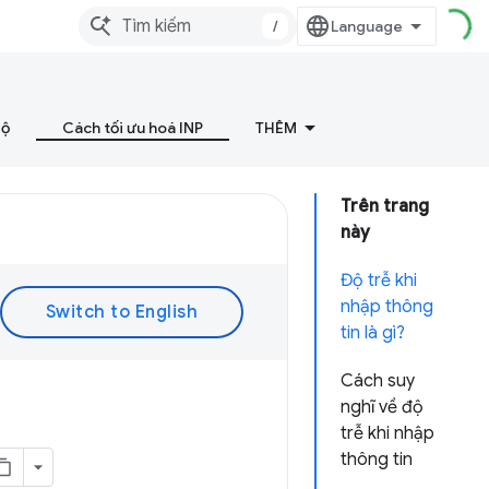
/
bộ
Cách tối ưu hoá INP
THÊM
Trên trang
này
Độ trễ khi
nhập thông
tin là gì?
Cách suy
nghĩ về độ
trễ khi nhập
thông tin