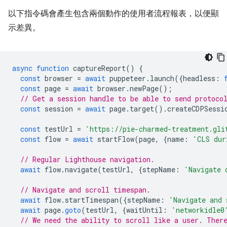
以下指令碼會產生包含兩個動作的使用者流程報表，以便顯
示差異。
async
function
captureReport
()
{
const
browser
=
await
puppeteer
.
launch
({
headless
:
const
page
=
await
browser
.
newPage
();
// Get a session handle to be able to send protoco
const
session
=
await
page
.
target
().
createCDPSessi
const
testUrl
=
'https://pie-charmed-treatment.gli
const
flow
=
await
startFlow
(
page
,
{
name
:
'CLS dur
// Regular Lighthouse navigation.
await
flow
.
navigate
(
testUrl
,
{
stepName
:
'Navigate 
// Navigate and scroll timespan.
await
flow
.
startTimespan
({
stepName
:
'Navigate and 
await
page
.
goto
(
testUrl
,
{
waitUntil
:
'networkidle0
// We need the ability to scroll like a user. Ther