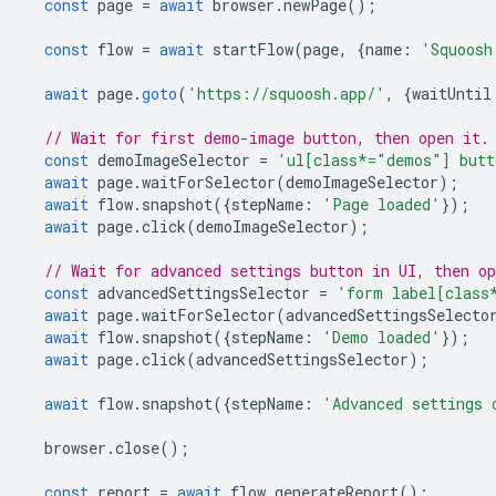
const
page
=
await
browser
.
newPage
();
const
flow
=
await
startFlow
(
page
,
{
name
:
'Squoosh
await
page
.
goto
(
'https://squoosh.app/'
,
{
waitUntil
// Wait for first demo-image button, then open it.
const
demoImageSelector
=
'ul[class*="demos"] butt
await
page
.
waitForSelector
(
demoImageSelector
);
await
flow
.
snapshot
({
stepName
:
'Page loaded'
});
await
page
.
click
(
demoImageSelector
);
// Wait for advanced settings button in UI, then o
const
advancedSettingsSelector
=
'form label[class
await
page
.
waitForSelector
(
advancedSettingsSelecto
await
flow
.
snapshot
({
stepName
:
'Demo loaded'
});
await
page
.
click
(
advancedSettingsSelector
);
await
flow
.
snapshot
({
stepName
:
'Advanced settings 
browser
.
close
();
const
report
=
await
flow
.
generateReport
();