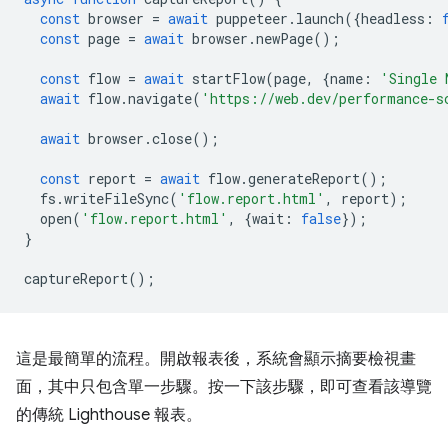
const
browser
=
await
puppeteer
.
launch
({
headless
:
const
page
=
await
browser
.
newPage
();
const
flow
=
await
startFlow
(
page
,
{
name
:
'Single 
await
flow
.
navigate
(
'https://web.dev/performance-s
await
browser
.
close
();
const
report
=
await
flow
.
generateReport
();
fs
.
writeFileSync
(
'flow.report.html'
,
report
);
open
(
'flow.report.html'
,
{
wait
:
false
});
}
captureReport
();
這是最簡單的流程。開啟報表後，系統會顯示摘要檢視畫
面，其中只包含單一步驟。按一下該步驟，即可查看該導覽
的傳統 Lighthouse 報表。