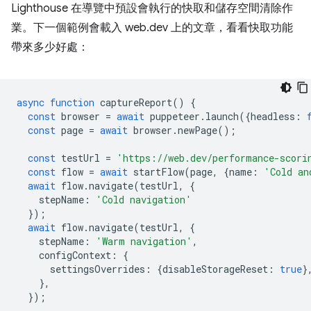
Lighthouse 在導覽中預設會執行的快取和儲存空間清除作
業。下一個範例會載入 web.dev 上的文章，看看快取功能
帶來多少好處：
async
function
captureReport
()
{
const
browser
=
await
puppeteer
.
launch
({
headless
:
const
page
=
await
browser
.
newPage
();
const
testUrl
=
'https://web.dev/performance-scori
const
flow
=
await
startFlow
(
page
,
{
name
:
'Cold an
await
flow
.
navigate
(
testUrl
,
{
stepName
:
'Cold navigation'
});
await
flow
.
navigate
(
testUrl
,
{
stepName
:
'Warm navigation'
,
configContext
:
{
settingsOverrides
:
{
disableStorageReset
:
true
}
},
});