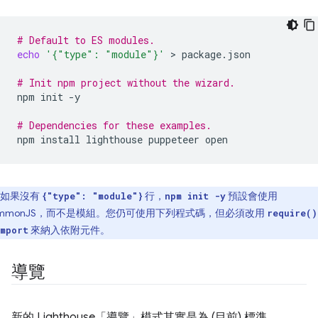
# Default to ES modules.
echo
'{"type": "module"}'
 > 
package.json

# Init npm project without the wizard.
npm
init
-y

# Dependencies for these examples.
npm
install
lighthouse
puppeteer
如果沒有
行，
預設會使用
{"type": "module"}
npm init -y
ommonJS，而不是模組。您仍可使用下列程式碼，但必須改用
require()
來納入依附元件。
import
導覽
新的 Lighthouse「導覽」模式其實是為 (目前) 標準