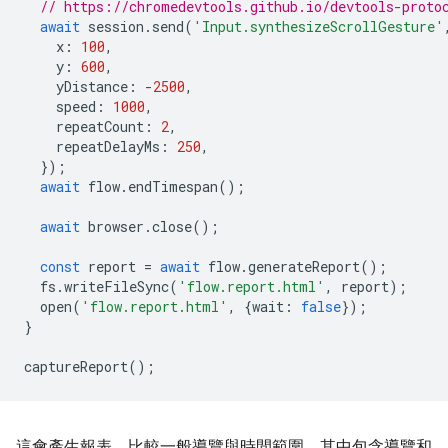
// https://chromedevtools.github.io/devtools-proto
await
session
.
send
(
'Input.synthesizeScrollGesture'
x
:
100
,
y
:
600
,
yDistance
:
-
2500
,
speed
:
1000
,
repeatCount
:
2
,
repeatDelayMs
:
250
,
});
await
flow
.
endTimespan
();
await
browser
.
close
();
const
report
=
await
flow
.
generateReport
();
fs
.
writeFileSync
(
'flow.report.html'
,
report
);
open
(
'flow.report.html'
,
{
wait
:
false
});
}
captureReport
();
這會產生報表，比較一般導覽與時間範圍，其中包含導覽和