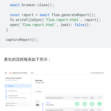
await
browser
.
close
();
const
report
=
await
flow
.
generateReport
();
fs
.
writeFileSync
(
'flow.report.html'
,
report
);
open
(
'flow.report.html'
,
{
wait
:
false
});
}
captureReport
();
產生的流程報表如下所示：