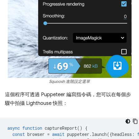
Squoosh 進階設定選單
這個程序可透過 Puppeteer 編寫指令碼，您可以在每個步
驟中拍攝 Lighthouse 快照：
async
function
captureReport
()
{
const
browser
=
await
puppeteer
.
launch
({
headless
: