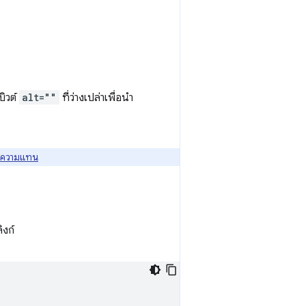
บิวต์
alt=""
ที่ว่างเปล่าเพื่อนำ
้อความแทน
ิงก์