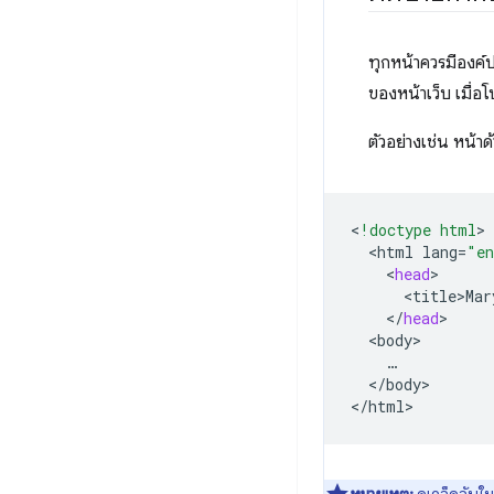
ทุกหน้าควรมีองค
ของหน้าเว็บ เมื่อ
ตัวอย่างเช่น หน้าด
<
!doctype html
<
html
lang
=
"e
<
head
<
title>Mar
<
/
head
<
body
<
/
body
>

<
/
html
หมายเหตุ:
ดูเคล็ดลับใน