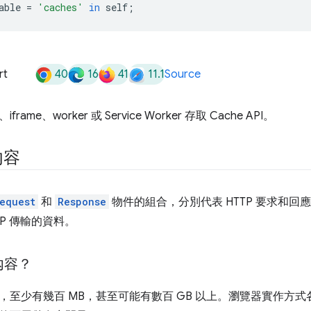
able
=
'caches'
in
self
;
40
16
41
11.1
rt
Source
ame、worker 或 Service Worker 存取 Cache API。
內容
equest
和
Response
物件的組合，分別代表 HTTP 要求和
TP 傳輸的資料。
內容？
，至少有幾百 MB，甚至可能有數百 GB 以上。瀏覽器實作方