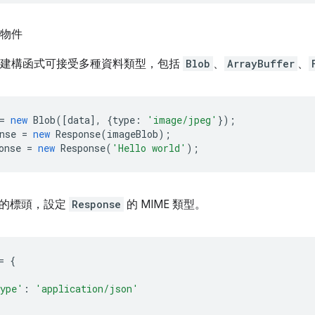
e 物件
建構函式可接受多種資料類型，包括
Blob
、
ArrayBuffer
、
=
new
Blob
([
data
],
{
type
:
'image/jpeg'
});
nse
=
new
Response
(
imageBlob
);
onse
=
new
Response
(
'Hello world'
);
當的標頭，設定
Response
的 MIME 類型。
=
{
Type'
:
'application/json'