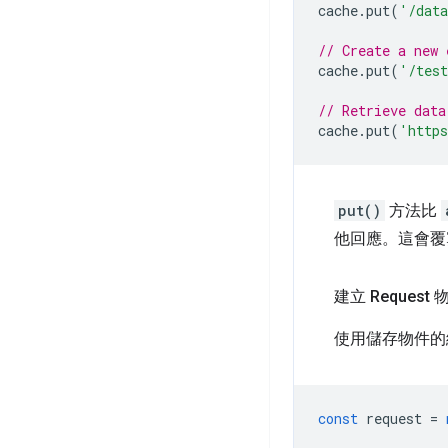
cache
.
put
(
'/dat
// Create a new 
cache
.
put
(
'/tes
// Retrieve data
cache
.
put
(
'http
put()
方法比
他回應。這會覆
建立 Request 
使用儲存物件
const
request
=