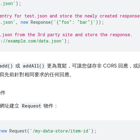
a.json'
);
entry for test.json and store the newly created response
t.json'
,
new
Response
(
'{"foo": "bar"}'
));
.json from the 3rd party site and store the response.
s://example.com/data.json'
);
add()
或
addAll()
更為寬鬆，可讓您儲存非 CORS 回應，或
寫先前針對相同要求的任何回應。
物件
的網址建立
Request
物件：
new
Request
(
'/my-data-store/item-id'
);