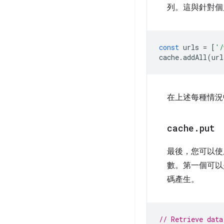
列。這與針對
const
urls
=
[
'/
cache
.
addAll
(
url
在上述每種情況
cache
.
put
最後，您可以
數。第一個可
碼產生。
// Retrieve data