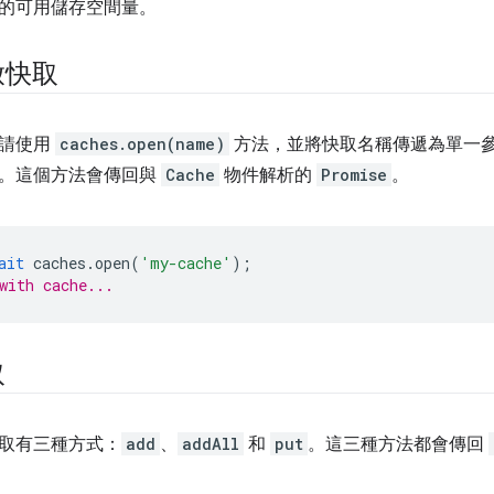
的可用儲存空間量。
啟快取
，請使用
caches.open(name)
方法，並將快取名稱傳遞為單一
。這個方法會傳回與
Cache
物件解析的
Promise
。
ait
caches
.
open
(
'my-cache'
);
with cache...
取
取有三種方式：
add
、
addAll
和
put
。這三種方法都會傳回