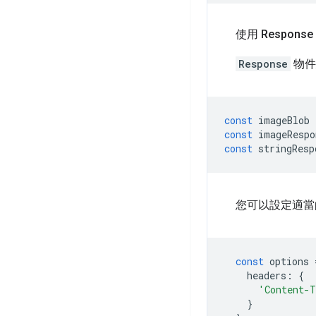
使用 Respons
Response
物件
const
imageBlob
const
imageRespo
const
stringResp
您可以設定適
const
options
headers
:
{
'Content-
}