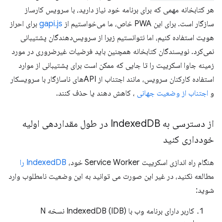
هر کتابخانه مهمی که برای برنامه خود نیاز دارید، با سرویس کارساز
سازگار است. برای این PWA خاص، ما می‌خواستیم از
gapi.js
برای احراز
هویت استفاده کنیم، اما نتوانستیم زیرا از سرویس‌دهندگان پشتیبانی
نمی‌کرد. نویسندگان کتابخانه همچنین باید فرضیات غیرضروری در مورد
زمینه جاوا اسکریپت را تا جایی که ممکن است برای پشتیبانی از موارد
استفاده کارکنان سرویس، مانند اجتناب از APIهای ناسازگار با سرویسکار
و
اجتناب از وضعیت جهانی
، کاهش دهند یا حذف کنند.
از دسترسی به Indexed
DB در طول مقداردهی اولیه
خودداری کنید
هنگام راه اندازی اسکریپت Service Worker خود،
IndexedDB را
مطالعه نکنید، در غیر این صورت می توانید به این وضعیت نامطلوب وارد
شوید:
کاربر دارای برنامه وب با IndexedDB (IDB) نسخه N