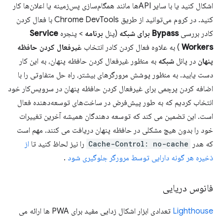
اشکال کنید یا با سایر APIها مانند همگام‌سازی پس‌زمینه یا اعلان‌ها کار
کنید. در کروم می‌توانید از طریق Chrome DevTools با فعال کردن
کادر بررسی
Bypass برای شبکه
(پنل
برنامه
> پنجره
Service
Workers
) به علاوه فعال کردن کادر انتخاب
غیرفعال کردن حافظه
پنهان
در پانل
شبکه
به منظور غیرفعال کردن حافظه پنهان، به این کار
دست یابید. به منظور پوشش مرورگرهای بیشتر، راه حل متفاوتی را با
اضافه کردن پرچمی برای غیرفعال کردن حافظه پنهان در سرویس‌کار خود
انتخاب کردیم که به طور پیش‌فرض در ساخت‌های توسعه‌دهنده فعال
است. این تضمین می کند که توسعه دهندگان همیشه آخرین تغییرات
خود را بدون هیچ مشکلی در حافظه پنهان دریافت می کنند. مهم است
که هدر
Cache-Control: no-cache
را نیز لحاظ کنید تا
از
ذخیره هر گونه دارایی توسط مرورگر جلوگیری شود
.
فانوس دریایی
Lighthouse
تعدادی ابزار اشکال زدایی مفید برای PWA ها ارائه می