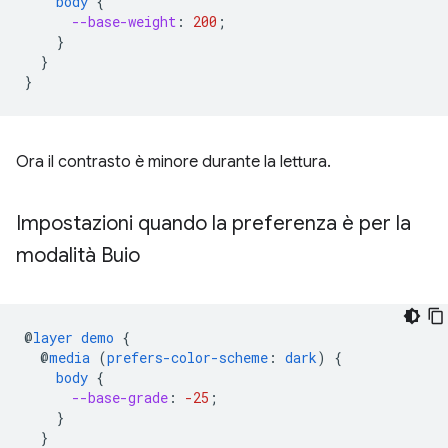
body
{
--base-weight
:
200
;
}
}
}
Ora il contrasto è minore durante la lettura.
Impostazioni quando la preferenza è per la
modalità Buio
@
layer
demo
{
@
media
(
prefers-color-scheme
:
dark
)
{
body
{
--base-grade
:
-25
;
}
}