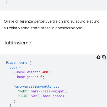
}
Ora le differenze percettive tra chiaro su scuro e scuro
su chiaro sono state prese in considerazione.
Tutti insieme
@
layer
demo
{
body
{
--base-weight
:
400
;
--base-grade
:
0
;
font-variation-settings
:
"wght"
var
(
--base-weight
),
"GRAD"
var
(
--base-grade
)
;
}