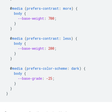
@
media
(
prefers-contrast
:
more
)
{
body
{
--base-weight
:
700
;
}
}
@
media
(
prefers-contrast
:
less
)
{
body
{
--base-weight
:
200
;
}
}
@
media
(
prefers-color-scheme
:
dark
)
{
body
{
--base-grade
:
-25
;
}
}
}