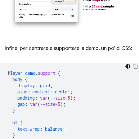
Infine, per centrare e supportare la demo, un po' di CSS:
@
layer
demo
.
support
{
body
{
display
:
grid
;
place-content
:
center
;
padding
:
var
(
--size-
5
);
gap
:
var
(
--size-
5
);
}
h1
{
text-wrap
:
balance
;
}