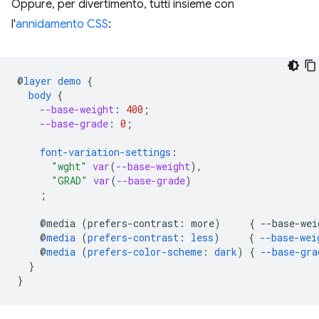
Oppure, per divertimento, tutti insieme con
l'
annidamento CSS
:
@
layer
demo
{
body
{
--base-weight
:
400
;
--base-grade
:
0
;
font-variation-settings
:
"wght"
var
(
--base-weight
),
"GRAD"
var
(
--base-grade
)
;
@media
(
prefers-contrast
:
more
)
{
--
base-wei
@
media
(
prefers-contrast
:
less
)
{
--base-wei
@
media
(
prefers-color-scheme
:
dark
)
{
--base-gra
}
}