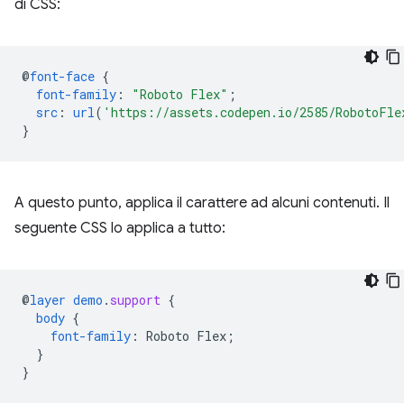
di CSS:
@
font-face
{
font-family
:
"Roboto Flex"
;
src
:
url
(
'https://assets.codepen.io/2585/RobotoFle
}
A questo punto, applica il carattere ad alcuni contenuti. Il
seguente CSS lo applica a tutto:
@
layer
demo
.
support
{
body
{
font-family
:
Roboto
Flex
;
}
}