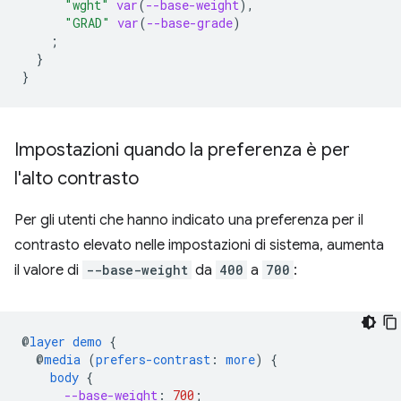
"wght"
var
(
--base-weight
),
"GRAD"
var
(
--base-grade
)
;
}
}
Impostazioni quando la preferenza è per
l'alto contrasto
Per gli utenti che hanno indicato una preferenza per il
contrasto elevato nelle impostazioni di sistema, aumenta
il valore di
--base-weight
da
400
a
700
:
@
layer
demo
{
@
media
(
prefers-contrast
:
more
)
{
body
{
--base-weight
:
700
;