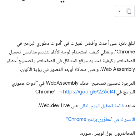
لنلقِ نظرة على أحدث وأفضل الميزات في "أدوات مطوري البرامج في
Chrome". ونغطّي كيفية استخدام لوحة الأداء لتقييم مقاييس تحميل
الصفحات، وكيفية تحديد موقع المشاكل في الصفحات، وتصحيح أخطاء
Web Assembly، وحتى محاكاة أوجه القصور في رؤية الألوان.
المرجع: تحسين تصحيح أخطاء WebAssembly في "أدوات مطوري
البرامج في Chrome" →
https://goo.gle/2Z6cI4I
شاهِد
قائمة تشغيل اليوم الثاني
على Web.dev Live.
الاشتراك في "مطوّري برامج Chrome"
المحاضرون: بول لويس، سورما