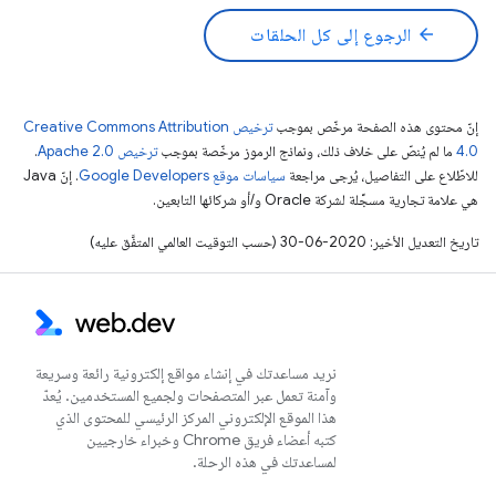
arrow_back
الرجوع إلى كل الحلقات
إنّ محتوى هذه الصفحة مرخّص بموجب
ترخيص Creative Commons Attribution
4.0‏
ما لم يُنصّ على خلاف ذلك، ونماذج الرموز مرخّصة بموجب
ترخيص Apache 2.0‏
.
للاطّلاع على التفاصيل، يُرجى مراجعة
سياسات موقع Google Developers‏
. إنّ Java
هي علامة تجارية مسجَّلة لشركة Oracle و/أو شركائها التابعين.
تاريخ التعديل الأخير: 2020-06-30 (حسب التوقيت العالمي المتفَّق عليه)
نريد مساعدتك في إنشاء مواقع إلكترونية رائعة وسريعة
وآمنة تعمل عبر المتصفحات ولجميع المستخدمين. يُعدّ
هذا الموقع الإلكتروني المركز الرئيسي للمحتوى الذي
كتبه أعضاء فريق Chrome وخبراء خارجيين
لمساعدتك في هذه الرحلة.