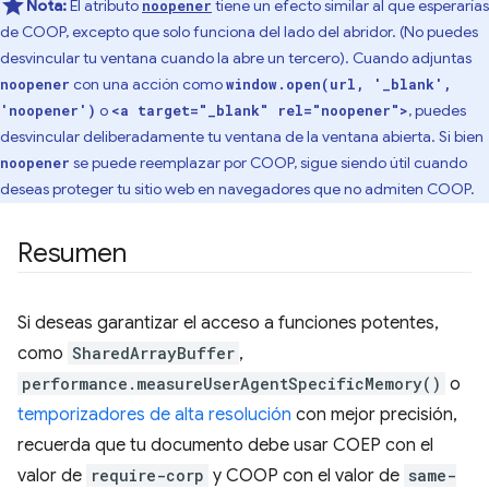
Nota:
El atributo
tiene un efecto similar al que esperarías
noopener
de COOP, excepto que solo funciona del lado del abridor. (No puedes
desvincular tu ventana cuando la abre un tercero). Cuando adjuntas
con una acción como
noopener
window.open(url, '_blank',
o
, puedes
'noopener')
<a target="_blank" rel="noopener">
desvincular deliberadamente tu ventana de la ventana abierta. Si bien
se puede reemplazar por COOP, sigue siendo útil cuando
noopener
deseas proteger tu sitio web en navegadores que no admiten COOP.
Resumen
Si deseas garantizar el acceso a funciones potentes,
como
SharedArrayBuffer
,
performance.measureUserAgentSpecificMemory()
o
temporizadores de alta resolución
con mejor precisión,
recuerda que tu documento debe usar COEP con el
valor de
require-corp
y COOP con el valor de
same-