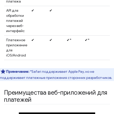
платежа
API для
✔
✔
обработки
платежей
через веб-
интерфейс
Платежное
✔
✔
✔*
✔*
приложение
для
iOS/Android
Примечание:
*Safari поддерживает Apple Pay, но не
поддерживает платежные приложения сторонних разработчиков.
Преимущества веб-приложений для
платежей