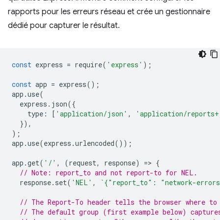
rapports pour les erreurs réseau et crée un gestionnaire
dédié pour capturer le résultat.
const
express
=
require
(
'express'
);
const
app
=
express
();
app
.
use
(
express
.
json
({
type
:
[
'application/json'
,
'application/reports+
}),
);
app
.
use
(
express
.
urlencoded
());
app
.
get
(
'/'
,
(
request
,
response
)
=
>
{
// Note: report_to and not report-to for NEL.
response
.
set
(
'NEL'
,
`{"report_to": "network-error
// The Report-To header tells the browser where to
// The default group (first example below) capture