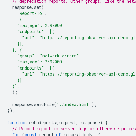
// deprecation reports. Other groups, like the net
response
.
set
(
'Report-To'
,
`{
    "max_age": 2592000,
    "endpoints": [{
      "url": "https://reporting-observer-api-demo.gl
    }],
  }, {
    "group": "network-errors",
    "max_age": 2592000,
    "endpoints": [{
      "url": "https://reporting-observer-api-demo.gl
    }]
  }`
,
);
response
.
sendFile
(
'./index.html'
);
});
function
echoReports
(
request
,
response
)
{
// Record report in server logs or otherwise proces
for
(
const
report
of
request
.
body
)
{