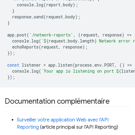
console
.
log
(
report
.
body
);
}
response
.
send
(
request
.
body
);
}
app
.
post
(
'/network-reports'
,
(
request
,
response
)
=
>
console
.
log
(
`
${
request
.
body
.
length
}
 Network error 
echoReports
(
request
,
response
);
});
const
listener
=
app
.
listen
(
process
.
env
.
PORT
,
()
=
>
console
.
log
(
`Your app is listening on port 
${
liste
});
Documentation complémentaire
Surveiller votre application Web avec l'API
Reporting
(article principal sur l'API Reporting)