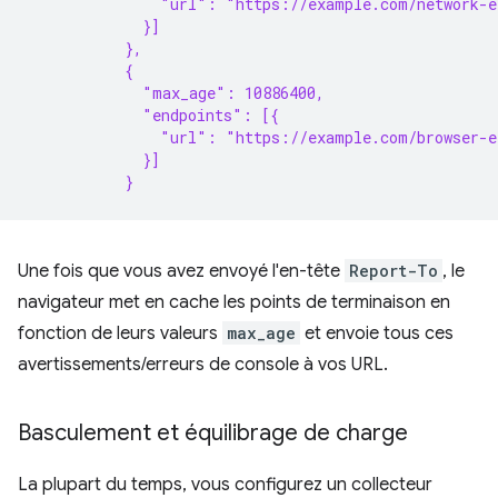
               "url": "https://example.com/network-e
             }]
           },
           {
             "max_age": 10886400,
             "endpoints": [{
               "url": "https://example.com/browser-e
             }]
           }
Une fois que vous avez envoyé l'en-tête
Report-To
, le
navigateur met en cache les points de terminaison en
fonction de leurs valeurs
max_age
et envoie tous ces
avertissements/erreurs de console à vos URL.
Basculement et équilibrage de charge
La plupart du temps, vous configurez un collecteur