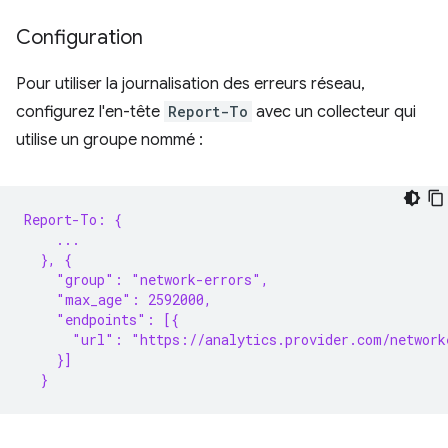
Configuration
Pour utiliser la journalisation des erreurs réseau,
configurez l'en-tête
Report-To
avec un collecteur qui
utilise un groupe nommé :
Report-To: {
    ...
  }, {
    "group": "network-errors",
    "max_age": 2592000,
    "endpoints": [{
      "url": "https://analytics.provider.com/network
    }]
  }