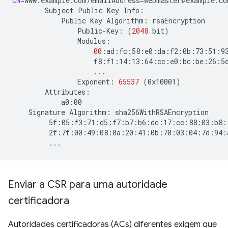
CN
=
www.example.com/emailAddress
=
Subject
Public
Key
Public
Key
Algorithm:
Public-Key:
(
2048
bit
)
00
Exponent:
65537
(
0x10001
)
Signature
Algorithm:
Enviar a CSR para uma autoridade
certificadora
Autoridades certificadoras (ACs) diferentes exigem que