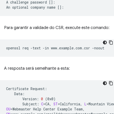
A
challenge
password
[]
:

An
optional
company
name
[]
Para garantir a validade do CSR, execute este comando:
openssl
req
-text
-in
www.example.com.csr
A resposta será semelhante a esta:
Certificate
Version:
0
(
0x0
)
Subject:
C
=
CA,
ST
=
California,
L
=
Mountain
Vie
OU
=
Webmaster
Help
Center
Example