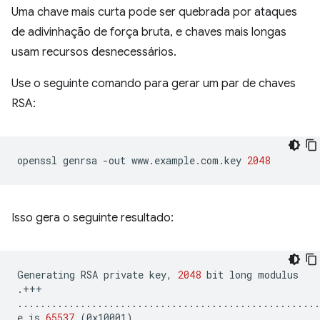
Uma chave mais curta pode ser quebrada por ataques
de adivinhação de força bruta, e chaves mais longas
usam recursos desnecessários.
Use o seguinte comando para gerar um par de chaves
RSA:
openssl
genrsa
-out
www.example.com.key
2048
Isso gera o seguinte resultado:
Generating
RSA
private
key,
2048
bit
long
modulus

.+++

.....................................................
e
is
65537
(
0x10001
)