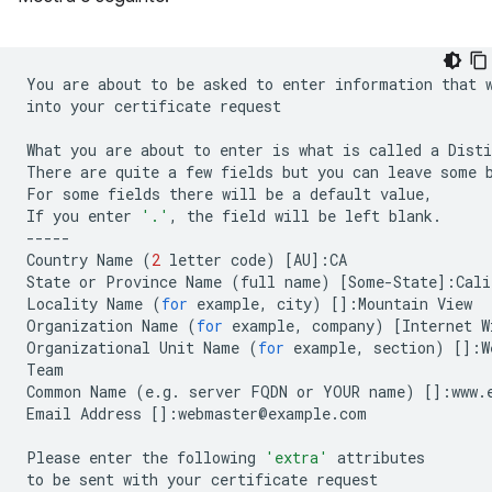
You
are
about
to
be
asked
to
enter
information
that
into
your
certificate
request

What
you
are
about
to
enter
is
what
is
called
a
Disti
There
are
quite
a
few
fields
but
you
can
leave
some
For
some
fields
there
will
be
a
default
value,

If
you
enter
'.'
,
the
field
will
be
left
blank.

-----

Country
Name
(
2
letter
code
)
[
AU
]
:CA

State
or
Province
Name
(
full
name
)
[
Some-State
]
:Cali
Locality
Name
(
for
example,
city
)
[]
:Mountain
View

Organization
Name
(
for
example,
company
)
[
Internet
W
Organizational
Unit
Name
(
for
example,
section
)
[]
:W
Team

Common
Name
(
e.g.
server
FQDN
or
YOUR
name
)
[]
:www.
Email
Address
[]
:webmaster@example.com

Please
enter
the
following
'extra'
attributes

to
be
sent
with
your
certificate
request
