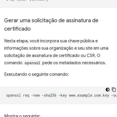
Gerar uma solicitação de assinatura de
certificado
Nesta etapa, você incorpora sua chave pública e
informações sobre sua organização e seu site em uma
solicitação de assinatura de certificado ou CSR. O
comando
openssl
pede os metadados necessários.
Executando o seguinte comando:
openssl
req
-new
-sha256
-key
www.example.com.key
-o
Mostra o seguinte: