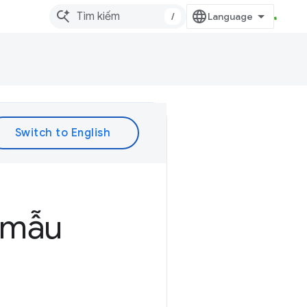
/
 mẫu