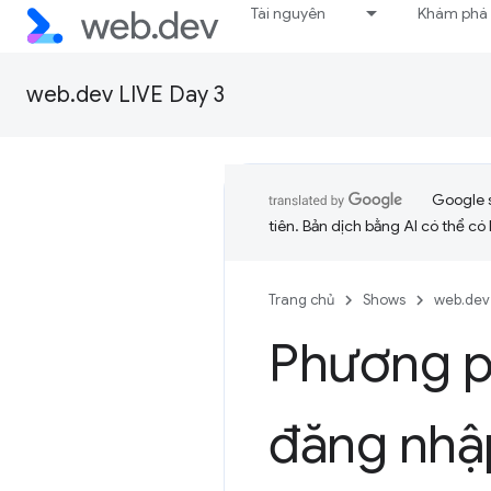
Tài nguyên
Khám phá
web.dev LIVE Day 3
Google 
tiên. Bản dịch bằng AI có thể có l
Trang chủ
Shows
web.dev 
Phương p
đăng nhậ