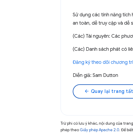
Sử dụng các tính năng tích
an toàn, dễ truy cập và dễ 
(Các) Tài nguyên: Các phư
(Các) Danh sách phát có li
Đăng ký theo dõi chương tr
Diễn giả: Sam Dutton
arrow_back
Quay lại trang tất
Trừ phi có lưu ý khác, nội dung của tra
phép theo
Giấy phép Apache 2.0
. Để biế