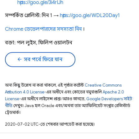
https://goo.gle/3i4rIJh
সম্পর্কিত প্লেলিস্ট: দিন 1 →
https://goo.gle/WDL20Day1
Chrome ডেভেলপারদের সদস্যতা নিন
।
বক্তা: পল লুইস, ফিলিপ ওয়ালটন
arrow_back
সব পর্বে ফিরে যান
অন্য কিছু উল্লেখ না করা থাকলে, এই পৃষ্ঠার কন্টেন্ট
Creative Commons
Attribution 4.0 License
-এর অধীনে এবং কোডের নমুনাগুলি
Apache 2.0
License
-এর অধীনে লাইসেন্স প্রাপ্ত। আরও জানতে,
Google Developers সাইট
নীতি
দেখুন। Java হল Oracle এবং/অথবা তার অ্যাফিলিয়েট সংস্থার রেজিস্টার্ড
ট্রেডমার্ক।
2020-07-02 UTC-তে শেষবার আপডেট করা হয়েছে।