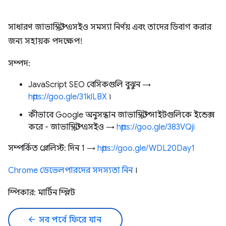
সাধারণ জাভাস্ক্রিপ্ট এসইও সমস্যা নির্ণয় এবং তাদের ডিবাগ করার
জন্য সহায়ক পদক্ষেপ!
সম্পদ:
JavaScript SEO বেসিকগুলি বুঝুন →
https://goo.gle/31klLBX
৷
কীভাবে Google অনুসন্ধান জাভাস্ক্রিপ্ট সাইটগুলিকে ইন্ডেক্স
করে - জাভাস্ক্রিপ্ট এসইও →
https://goo.gle/383VQji
সম্পর্কিত প্লেলিস্ট: দিন 1 →
https://goo.gle/WDL20Day1
Chrome ডেভেলপারদের সদস্যতা নিন
।
স্পিকার: মার্টিন স্প্লিট
arrow_back
সব পর্বে ফিরে যান