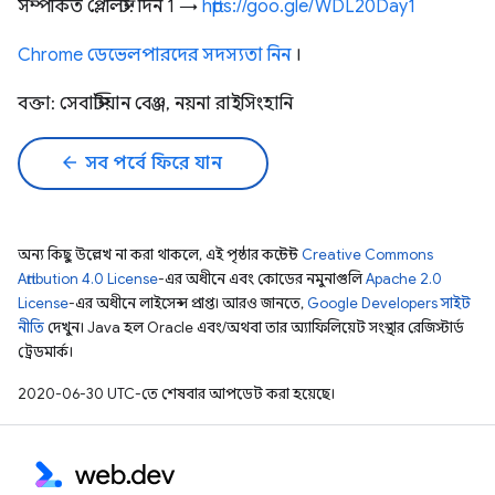
সম্পর্কিত প্লেলিস্ট: দিন 1 →
https://goo.gle/WDL20Day1
Chrome ডেভেলপারদের সদস্যতা নিন
।
বক্তা: সেবাস্টিয়ান বেঞ্জ, নয়না রাইসিংহানি
arrow_back
সব পর্বে ফিরে যান
অন্য কিছু উল্লেখ না করা থাকলে, এই পৃষ্ঠার কন্টেন্ট
Creative Commons
Attribution 4.0 License
-এর অধীনে এবং কোডের নমুনাগুলি
Apache 2.0
License
-এর অধীনে লাইসেন্স প্রাপ্ত। আরও জানতে,
Google Developers সাইট
নীতি
দেখুন। Java হল Oracle এবং/অথবা তার অ্যাফিলিয়েট সংস্থার রেজিস্টার্ড
ট্রেডমার্ক।
2020-06-30 UTC-তে শেষবার আপডেট করা হয়েছে।