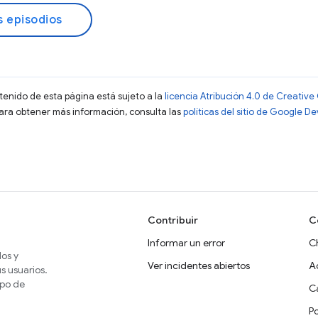
s episodios
ntenido de esta página está sujeto a la
licencia Atribución 4.0 de Creati
Para obtener más información, consulta las
políticas del sitio de Google D
Contribuir
C
Informar un error
C
dos y
Ver incidentes abiertos
A
s usuarios.
ipo de
Ca
P