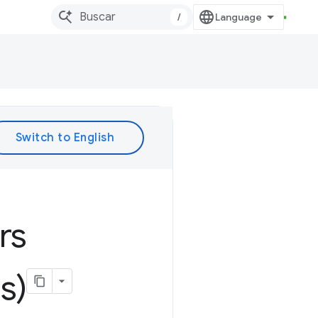
/
rs
s)