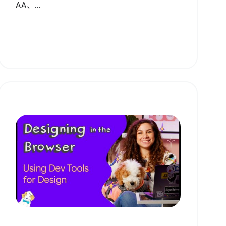
AA、...