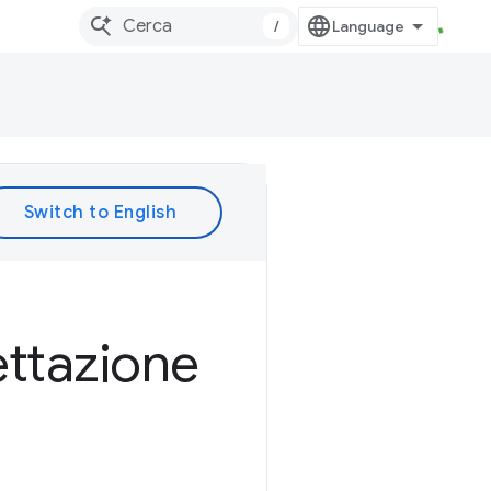
/
ettazione