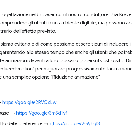
progettazione nel browser con il nostro conduttore Una Kravets.
omprendere gli utenti in un ambiente digitale, ma possono anch
ntrario dell'effetto previsto.
iamo evitarlo e di come possiamo essere sicuri di includere i 
, garantendo allo stesso tempo che anche gli utenti che potre
animazioni davanti a loro possano godersi il vostro sito. D
reduced-motion" per migliorare progressivamente l'animazione 
 una semplice opzione "Riduzione animazione".
 →
https://goo.gle/2RVQxLw
 base →
https://goo.gle/3mSd1vf
to delle preferenze →
https://goo.gle/2G9hgl8