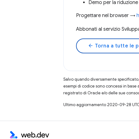
Demo per la riduzione
Progettare nel browser →
h
Abbonati al servizio Svilup
arrow_back
Torna a tutte le 
Salvo quando diversamente specificato, 
esempi di codice sono concessi in base 
registrato di Oracle e/o delle sue conso
Ultimo aggiornamento 2020-09-28 UTC