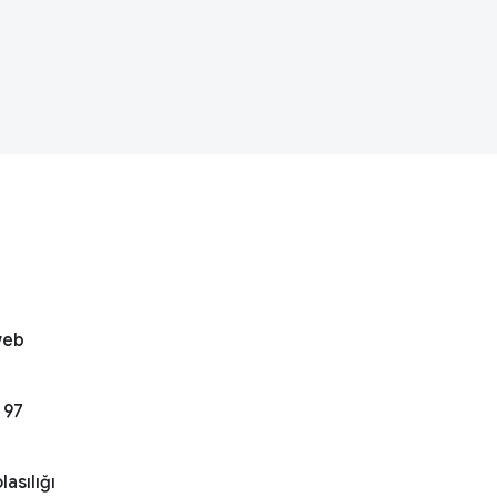
l
web
 97
asılığı