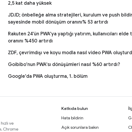
2,5 kat daha yüksek
JD.ID; önbelleğe alma stratejileri, kurulum ve push bildi
sayesinde mobil dönüşüm oranını% 53 artırdı
Rakuten 24'ün PWA'ya yaptığı yatırım, kullanıcıları elde
oranını %450 artırdı
ZDF, çevrimdışı ve koyu modla nasıl video PWA oluştur
Goibibo'nun PWA'sı dönüşümleri nasıl %60 artırdı?
Google'da PWA oluşturma, 1. bölüm
Katkıda bulun
İl
Hata bildirin
Ge
 hızlı ve
Açık sorunlara bakın
C
te, Chrome