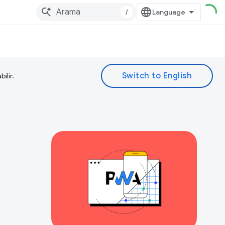
/
ilir.