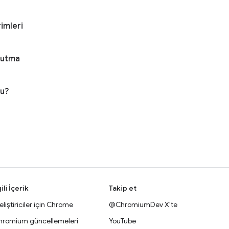
rimleri
 tutma
du?
gili İçerik
Takip et
liştiriciler için Chrome
@ChromiumDev X'te
hromium güncellemeleri
YouTube