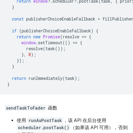
return
window
?
.
scheduler
?
.
postTask
(
task
,
{
prior
}
const
publisherChoiceEnableFallback
=
fillPublishe
if
(
publisherChoiceEnableFallback
)
{
return
new
Promise
(
resolve
=
>
{
window
.
setTimeout
(()
=
>
{
resolve
(
task
());
},
0
);
});
}
return
runImmediately
(
task
);
}
sendTaskToFader
函数
使用
runAsPostTask
，该 API 在后台使用
scheduler.postTask()
（如果该 API 可用），否则