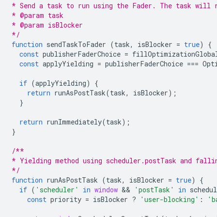
* Send a task to run using the Fader. The task will 
* @param task
* @param isBlocker
*/
function
sendTaskToFader
(
task
,
isBlocker
=
true
)
{
const
publisherFaderChoice
=
fillOptimizationGloba
const
applyYielding
=
publisherFaderChoice
===
Opt
if
(
applyYielding
)
{
return
runAsPostTask
(
task
,
isBlocker
);
}
return
runImmediately
(
task
);
}
/**
* Yielding method using scheduler.postTask and falli
*/
function
runAsPostTask
(
task
,
isBlocker
=
true
)
{
if
(
'scheduler'
in
window
 && 
'postTask'
in
schedul
const
priority
=
isBlocker
?
'user-blocking'
:
'b