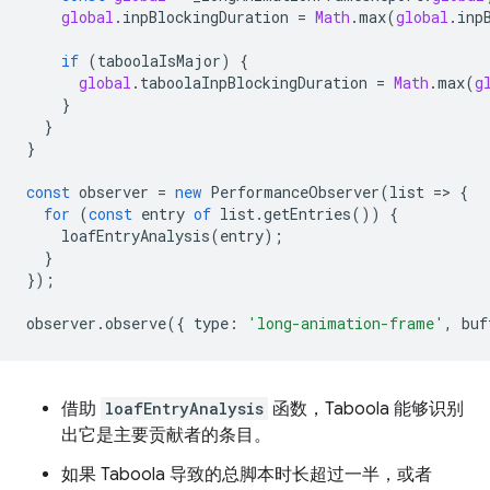
global
.
inpBlockingDuration
=
Math
.
max
(
global
.
inp
if
(
taboolaIsMajor
)
{
global
.
taboolaInpBlockingDuration
=
Math
.
max
(
g
}
}
}
const
observer
=
new
PerformanceObserver
(
list
=
>
{
for
(
const
entry
of
list
.
getEntries
())
{
loafEntryAnalysis
(
entry
);
}
});
observer
.
observe
({
type
:
'long-animation-frame'
,
buf
借助
loafEntryAnalysis
函数，Taboola 能够识别
出它是主要贡献者的条目。
如果 Taboola 导致的总脚本时长超过一半，或者