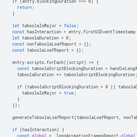
if
(
entry
.
blockingDuration
===
0
)
{
return
;
}
let
taboolaIsMajor
=
false
;
const
hasInteraction
=
entry
.
firstUIEventTimestamp
let
taboolaDuration
=
0
;
const
nonTaboolaLoafReport
=
{};
const
taboolaLoafReport
=
{};
entry
.
scripts
.
forEach
((
script
)
=
>
{
const
taboolaScriptBlockingDuration
=
handleLong
taboolaDuration
+=
taboolaScriptBlockingDuration
if
(
taboolaScriptBlockingDuration
 > 
0
||
taboola
taboolaIsMajor
=
true
;
}
});
generateToboolaLoafReport
(
taboolaLoafReport
,
nonTa
if
(
hasInteraction
)
{
const
global
=
_longAnimationFramesReport
.
global