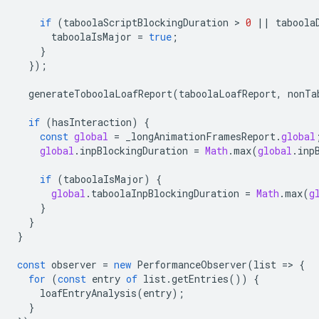
if
(
taboolaScriptBlockingDuration
 > 
0
||
taboola
taboolaIsMajor
=
true
;
}
});
generateToboolaLoafReport
(
taboolaLoafReport
,
nonTa
if
(
hasInteraction
)
{
const
global
=
_longAnimationFramesReport
.
global
global
.
inpBlockingDuration
=
Math
.
max
(
global
.
inp
if
(
taboolaIsMajor
)
{
global
.
taboolaInpBlockingDuration
=
Math
.
max
(
g
}
}
}
const
observer
=
new
PerformanceObserver
(
list
=
>
{
for
(
const
entry
of
list
.
getEntries
())
{
loafEntryAnalysis
(
entry
);
}