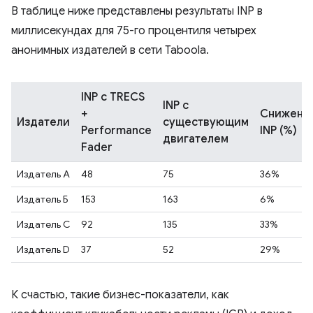
В таблице ниже представлены результаты INP в
миллисекундах для 75-го процентиля четырех
анонимных издателей в сети Taboola.
INP с TRECS
INP с
+
Снижени
Издатели
существующим
Performance
INP (%)
двигателем
Fader
Издатель А
48
75
36%
Издатель Б
153
163
6%
Издатель C
92
135
33%
Издатель D
37
52
29%
К счастью, такие бизнес-показатели, как