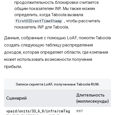
продолжительность блокировки считается
общим показателем INP. Мы также можем
определить, когда Taboola вызвала
firstUIEventTimeStamp
, чтобы рассчитать
показатель INP для Taboola.
Данные, собранные с помощью LoAF, помогли Taboola
создать следующую таблицу распределения
доходов, которая определяет области, где компания
может использовать возможности получения
прибыли.
Записи скрипта LoAF, полученные Taboola RUM.
Длительность
Сценарий
(миллисекунды)
vpaid
/
units
/
33
_
6
_
8
/
infra
/
cm
Tag
997