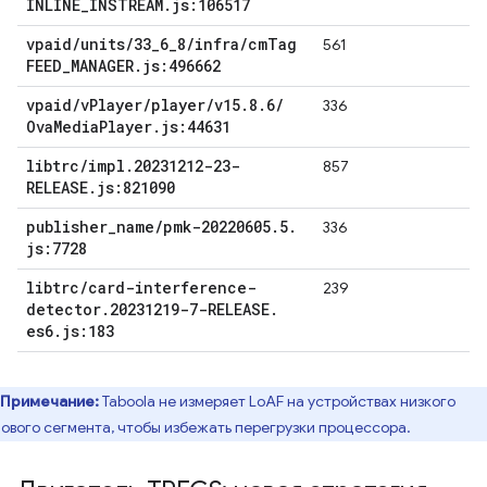
INLINE
_
INSTREAM
.
js:106517
vpaid
/
units
/
33
_
6
_
8
/
infra
/
cm
Tag
561
FEED
_
MANAGER
.
js:496662
vpaid
/
v
Player
/
player
/
v15
.
8
.
6
/
336
Ova
Media
Player
.
js:44631
libtrc
/
impl
.
20231212-23-
857
RELEASE
.
js:821090
publisher
_
name
/
pmk-20220605
.
5
.
336
js:7728
libtrc
/
card-interference-
239
detector
.
20231219-7-RELEASE
.
es6
.
js:183
Примечание:
Taboola не измеряет LoAF на устройствах низкого
ового сегмента, чтобы избежать перегрузки процессора.