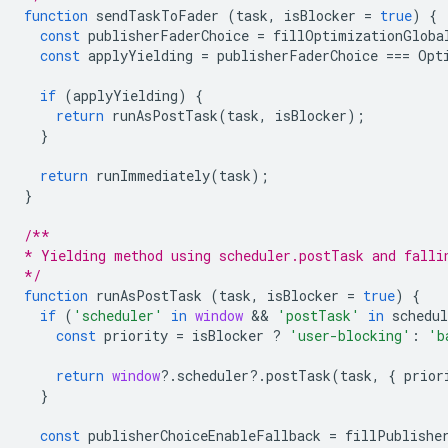
function
sendTaskToFader
(
task
,
isBlocker
=
true
)
{
const
publisherFaderChoice
=
fillOptimizationGloba
const
applyYielding
=
publisherFaderChoice
===
Opt
if
(
applyYielding
)
{
return
runAsPostTask
(
task
,
isBlocker
);
}
return
runImmediately
(
task
);
}
/**
* Yielding method using scheduler.postTask and falli
*/
function
runAsPostTask
(
task
,
isBlocker
=
true
)
{
if
(
'scheduler'
in
window
 && 
'postTask'
in
schedul
const
priority
=
isBlocker
?
'user-blocking'
:
'b
return
window
?
.
scheduler
?
.
postTask
(
task
,
{
prior
}
const
publisherChoiceEnableFallback
=
fillPublishe