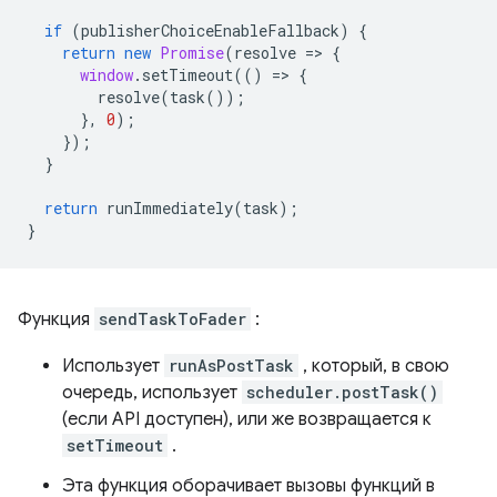
if
(
publisherChoiceEnableFallback
)
{
return
new
Promise
(
resolve
=
>
{
window
.
setTimeout
(()
=
>
{
resolve
(
task
());
},
0
);
});
}
return
runImmediately
(
task
);
}
Функция
sendTaskToFader
:
Использует
runAsPostTask
, который, в свою
очередь, использует
scheduler.postTask()
(если API доступен), или же возвращается к
setTimeout
.
Эта функция оборачивает вызовы функций в