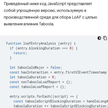
Приведённый ниже код JavaScript представляет
собой упрощённую версию, используемую в
производственной среде для сбора LoAF с целью
выявления влияния Taboola.
function
loafEntryAnalysis
(
entry
)
{
if
(
entry
.
blockingDuration
===
0
)
{
return
;
}
let
taboolaIsMajor
=
false
;
const
hasInteraction
=
entry
.
firstUIEventTimestamp
let
taboolaDuration
=
0
;
const
nonTaboolaLoafReport
=
{};
const
taboolaLoafReport
=
{};
entry
.
scripts
.
forEach
((
script
)
=
>
{
const
taboolaScriptBlockingDuration
=
handleLong
taboolaDuration
+=
taboolaScriptBlockingDuration