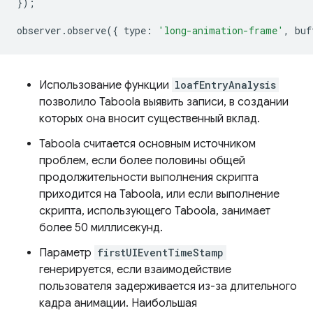
});
observer
.
observe
({
type
:
'long-animation-frame'
,
buf
Использование функции
loafEntryAnalysis
позволило Taboola выявить записи, в создании
которых она вносит существенный вклад.
Taboola считается основным источником
проблем, если более половины общей
продолжительности выполнения скрипта
приходится на Taboola, или если выполнение
скрипта, использующего Taboola, занимает
более 50 миллисекунд.
Параметр
firstUIEventTimeStamp
генерируется, если взаимодействие
пользователя задерживается из-за длительного
кадра анимации. Наибольшая