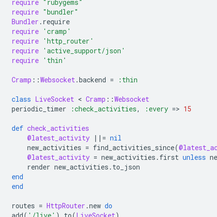
require
"rubygems"
require
"bundler"
Bundler
.
require
require
'cramp'
require
'http_router'
require
'active_support/json'
require
'thin'
Cramp
::
Websocket
.
backend
=
:thin
class
LiveSocket
 < 
Cramp
::
Websocket
periodic_timer
:check_activities
,
:every
=
>
15
def
check_activities
@latest_activity
||=
nil
new_activities
=
find_activities_since
(
@latest_a
@latest_activity
=
new_activities
.
first
unless
n
render
new_activities
.
to_json
end
end
routes
=
HttpRouter
.
new
do
add
(
'/live'
)
.
to
(
LiveSocket
)