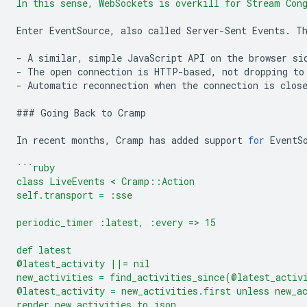
In this sense, WebSockets is overkill for Stream Con
Enter
EventSource
,
also
called
Server
-
Sent
Events
.
T
-
A
similar
,
simple
JavaScript
API
on
the
browser
si
-
The
open
connection
is
HTTP
-
based
,
not
dropping
to
-
Automatic
reconnection
when
the
connection
is
clos
###
Going
Back
to
Cramp
In
recent
months
,
Cramp
has
added
support
for
EventS
```ruby
class LiveEvents < Cramp::Action
self.transport = :sse
periodic_timer :latest, :every => 15
def latest
@latest_activity ||= nil
new_activities = find_activities_since(@latest_activ
@latest_activity = new_activities.first unless new_a
render new_activities.to_json