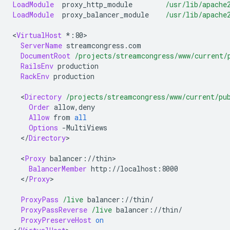
LoadModule
proxy_http_module
/usr/lib/apache
LoadModule
proxy_balancer_module
/usr/lib/apache
<
VirtualHost
ServerName
DocumentRoot
/projects/streamcongress/www/current/
RailsEnv
RackEnv
production

<
Directory
/projects/streamcongress/www/current/pu
Order
Allow
from
all
Options
<
/
Directory
>

<
Proxy
BalancerMember
<
/
Proxy
>

ProxyPass
/live
ProxyPassReverse
/live
ProxyPreserveHost
on