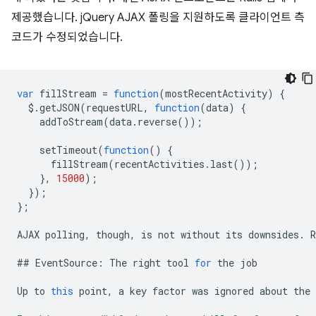
제공했습니다. jQuery AJAX 폴링을 지원하도록 클라이언트 측
코드가 수정되었습니다.
var
fillStream
=
function
(
mostRecentActivity
)
{
$
.
getJSON
(
requestURL
,
function
(
data
)
{
addToStream
(
data
.
reverse
());
setTimeout
(
function
()
{
fillStream
(
recentActivities
.
last
());
},
15000
);
});
};
AJAX
polling
,
though
,
is
not
without
its
downsides
.
R
##
EventSource
:
The
right
tool
for
the
job
Up
to
this
point
,
a
key
factor
was
ignored
about
the