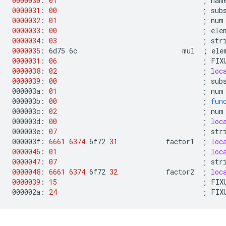
0000030
:
01
;
nam
0000031
:
00
;
sub
0000032
:
01
;
num
0000033
:
00
;
ele
0000034
:
03
;
str
0000035
:
6d75
6c
mul
;
ele
0000031
:
06
;
FIX
0000038
:
02
;
loc
0000039
:
00
;
sub
000003a:
01
;
num
000003b:
00
;
fun
000003c:
02
;
num
000003d:
00
;
loc
000003e:
07
;
str
000003f:
6661
6374
6f72
31
factor1
;
loc
0000046
:
01
;
loc
0000047
:
07
;
str
0000048
:
6661
6374
6f72
32
factor2
;
loc
0000039
:
15
;
FIX
000002a:
24
;
FIX