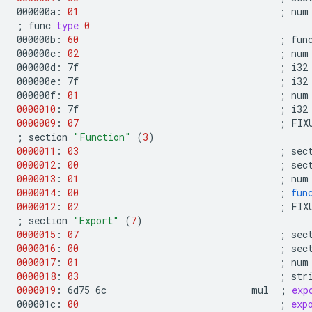
000000a:
01
;
num
;
func
type
0
000000b:
60
;
func
000000c:
02
;
num
000000d:
7f
;
i32

000000e:
7f
;
i32

000000f:
01
;
num
0000010
:
7f
;
0000009
:
07
;
FIX
;
section
"Function"
(
3
)
0000011
:
03
;
sec
0000012
:
00
;
sec
0000013
:
01
;
num
0000014
:
00
;
fun
0000012
:
02
;
FIX
;
section
"Export"
(
7
)
0000015
:
07
;
sec
0000016
:
00
;
sec
0000017
:
01
;
num
0000018
:
03
;
str
0000019
:
6d75
6c
mul
;
exp
000001c:
00
;
exp