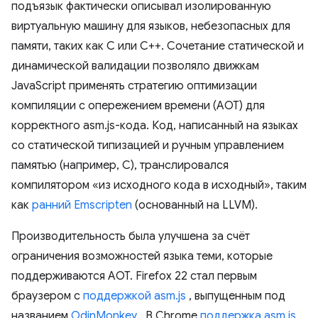
подъязык фактически описывал изолированную
виртуальную машину для языков, небезопасных для
памяти, таких как C или C++. Сочетание статической и
динамической валидации позволяло движкам
JavaScript применять стратегию оптимизации
компиляции с опережением времени (AOT) для
корректного asm.js-кода. Код, написанный на языках
со статической типизацией и ручным управлением
памятью (например, C), транслировался
компилятором «из исходного кода в исходный», таким
как
ранний Emscripten
(основанный на LLVM).
Производительность была улучшена за счёт
ограничения возможностей языка теми, которые
поддерживаются AOT. Firefox 22 стал первым
браузером с
поддержкой asm.js
, выпущенным под
названием
OdinMonkey
. В Chrome
поддержка asm.js