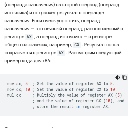
(операнда назначения) на второй операнд (операнд
источника) и сохраняет результат в операнде
назначения. Если очень упростить, операнд
назначения — это неявный операнд, расположенный в
регистре
AX
, а операнд источника — в регистре
общего назначения, например,
CX
. Результат снова
сохраняется в регистре
AX
. Рассмотрим следующий
пример кода для x86:
mov
ax,
5
;
Set
the
value
of
register
AX
to
5
.

mov
cx,
10
;
Set
the
value
of
register
CX
to
10
.

mul
cx
;
Multiply
the
value
of
register
AX
(
5
)
;
and
the
value
of
register
CX
(
10
)
,
;
store
the
result
in
register