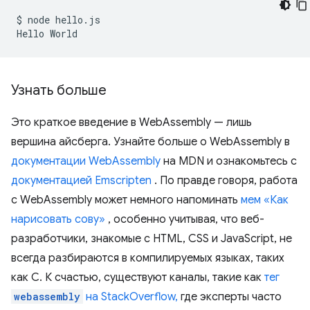
$
node
hello.js

Hello
Узнать больше
Это краткое введение в WebAssembly — лишь
вершина айсберга. Узнайте больше о WebAssembly в
документации WebAssembly
на MDN и ознакомьтесь с
документацией Emscripten
. По правде говоря, работа
с WebAssembly может немного напоминать
мем «Как
нарисовать сову»
, особенно учитывая, что веб-
разработчики, знакомые с HTML, CSS и JavaScript, не
всегда разбираются в компилируемых языках, таких
как C. К счастью, существуют каналы, такие как
тег
webassembly
на StackOverflow,
где эксперты часто