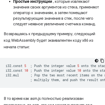
Простые инструкции
, которые извлекают
значения своих аргументов из стека, применяют
оператор к значениям, а затем помещают
результирующие значения в стек, после чего
следует неявное увеличение счетчика команд.
Возвращаясь к предыдущему примеру, следующий
код WebAssembly будет эквивалентен коду x86 из
начала статьи:
i32.const
5
;
Push
the
integer
value
5
onto
the
stac
i32.const
10
;
Push
the
integer
value
10
onto
the
sta
i32.mul
;
Pop
the
two
most
recent
items
on
the
;
multiply
them,
and
push
the
result
on
В то время как asm.js полностью реализован