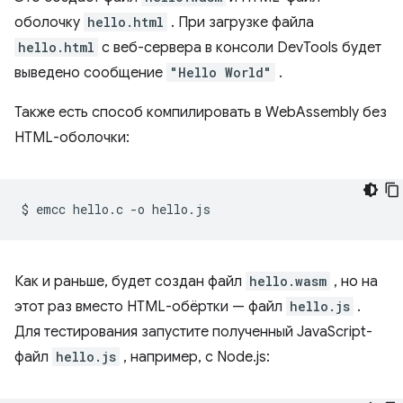
оболочку
hello.html
. При загрузке файла
hello.html
с веб-сервера в консоли DevTools будет
выведено сообщение
"Hello World"
.
Также есть способ компилировать в WebAssembly без
HTML-оболочки:
$
emcc
hello.c
-o
Как и раньше, будет создан файл
hello.wasm
, но на
этот раз вместо HTML-обёртки — файл
hello.js
.
Для тестирования запустите полученный JavaScript-
файл
hello.js
, например, с Node.js: