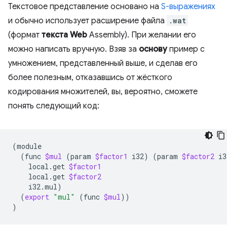
Текстовое представление основано на
S-выражениях
и обычно использует расширение файла
.wat
(формат
текста
Web
Assembly). При желании его
можно написать вручную. Взяв за
основу
пример с
умножением, представленный выше, и сделав его
более полезным, отказавшись от жёсткого
кодирования множителей, вы, вероятно, сможете
понять следующий код:
(
(
func
$mul
(
param
$factor1
i32
)
(
param
$factor2
i3
local.get
$factor1
local.get
$factor2
i32.mul
)
(
export
"mul"
(
func
$mul
))
)