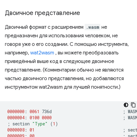
Двоичное представление
Двоичный формат с расширением
.wasm
не
предназначен для использования человеком, не
говоря уже о его создании. С помощью инструмента,
например,
wat2wasm
, вы можете преобразовать
приведённый выше код в следующее двоичное
представление. (Комментарии обычно не являются
частью двоичного представления, но добавляются
инструментом wat2wasm для лучшей понятности.)
0000000
:
0061
736d
;
0000004
:
0100
0000
;
;
section
"Type"
(
1
)
0000008
:
01
;
sec
0000009
:
00
;
sec