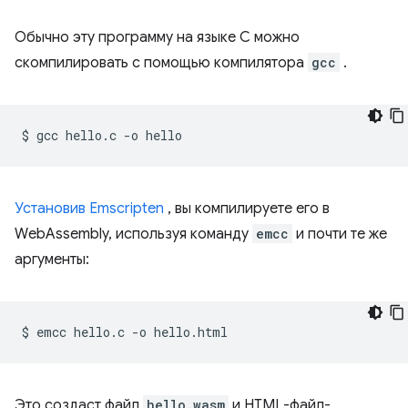
Обычно эту программу на языке C можно
скомпилировать с помощью компилятора
gcc
.
$
gcc
hello.c
-o
Установив Emscripten
, вы компилируете его в
WebAssembly, используя команду
emcc
и почти те же
аргументы:
$
emcc
hello.c
-o
Это создаст файл
hello.wasm
и HTML-файл-