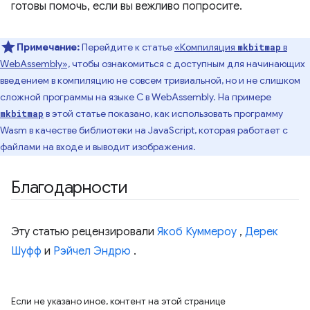
готовы помочь, если вы вежливо попросите.
Примечание:
Перейдите к статье
«Компиляция
в
mkbitmap
WebAssembly»,
чтобы ознакомиться с доступным для начинающих
введением в компиляцию не совсем тривиальной, но и не слишком
сложной программы на языке C в WebAssembly. На примере
в этой статье показано, как использовать программу
mkbitmap
Wasm в качестве библиотеки на JavaScript, которая работает с
файлами на входе и выводит изображения.
Благодарности
Эту статью рецензировали
Якоб Куммероу
,
Дерек
Шуфф
и
Рэйчел Эндрю
.
Если не указано иное, контент на этой странице