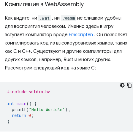
Компиляция в Web
Assembly
Как видите, ни
.wat
, ни
.wasm
не слишком удобны
для восприятия человеком. Именно здесь в игру
вступает компилятор вроде
Emscripten
. Он позволяет
компилировать код из высокоуровневых языков, таких
как C и C++. Существуют и другие компиляторы для
других языков, например, Rust и многих других.
Рассмотрим следующий код на языке C:
#include <stdio.h>
int
main
()
{
printf
(
"Hello World
\n
"
);
return
0
;
}