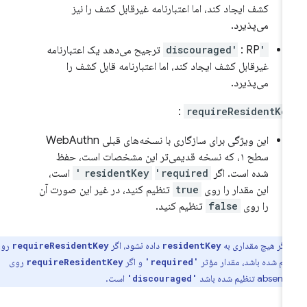
کشف ایجاد کند، اما اعتبارنامه غیرقابل کشف را نیز
می‌پذیرد.
'discouraged'
: RP ترجیح می‌دهد یک اعتبارنامه
غیرقابل کشف ایجاد کند، اما اعتبارنامه قابل کشف را
می‌پذیرد.
:
requireResidentKe
این ویژگی برای سازگاری با نسخه‌های قبلی WebAuthn
سطح ۱، که نسخه قدیمی‌تر این مشخصات است، حفظ
شده است. اگر
'required'
residentKey
است،
این مقدار را روی
true
تنظیم کنید، در غیر این صورت آن
را روی
false
تنظیم کنید.
اگر هیچ مقداری به
داده نشود، اگر
روی
requireResidentKey
residentKey
یم شده باشد، مقدار مؤثر
و اگر
روی
requireResidentKey
'required'
م شده باشد
است.
'discouraged'