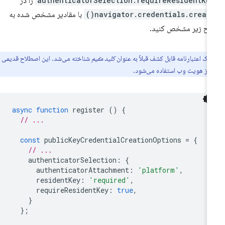
authenticatorSelection.requireResidentKe
را در
navigator.credentials.create(
با مقادیر مشخص شده به
ح زیر مشخص کنید.
یک اعتبارنامه قابل کشف قبلاً به عنوان
کلید مقیم
شناخته می‌شد. این اصطلاح قدیمی هنوز
async
function
register
()
{
// ...
const
publicKeyCredentialCreationOptions
=
{
// ...
authenticatorSelection
:
{
authenticatorAttachment
:
'platform'
,
residentKey
:
'required'
,
requireResidentKey
:
true
,
}
};