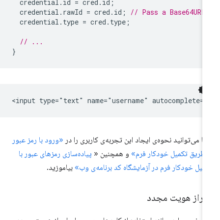
credential
.
id
=
cred
.
id
;
credential
.
rawId
=
cred
.
id
;
// Pass a Base64URL
credential
.
type
=
cred
.
type
;
// ...
}
ا می‌توانید نحوه‌ی ایجاد این تجربه‌ی کاربری را در
«ورود با رمز عبور
 طریق تکمیل خودکار فرم»
و همچنین «
پیاده‌سازی رمزهای عبور با
میل خودکار فرم در آزمایشگاه کد برنامه‌ی وب»
بیاموزید.
حراز هویت مجدد