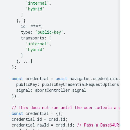
'internal'
,
'hybrid'
]
},
{
id
:
****
,
type
:
'public-key'
,
transports
:
[
'internal'
,
'hybrid'
]
},
...]
};
const
credential
=
await
navigator
.
credentials
.
g
publicKey
:
publicKeyCredentialRequestOptions
,
signal
:
abortController
.
signal
});
// This does not run until the user selects a p
const
credential
=
{};
credential
.
id
=
cred
.
id
;
credential
.
rawId
=
cred
.
id
;
// Pass a Base64URL