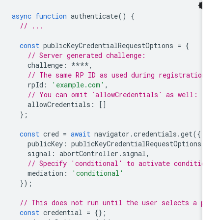
async
function
authenticate
()
{
// ...
const
publicKeyCredentialRequestOptions
=
{
// Server generated challenge:
challenge
:
****
,
// The same RP ID as used during registration
rpId
:
'example.com'
,
// You can omit `allowCredentials` as well:
allowCredentials
:
[]
};
const
cred
=
await
navigator
.
credentials
.
get
({
publicKey
:
publicKeyCredentialRequestOptions
,
signal
:
abortController
.
signal
,
// Specify 'conditional' to activate conditio
mediation
:
'conditional'
});
// This does not run until the user selects a p
const
credential
=
{};