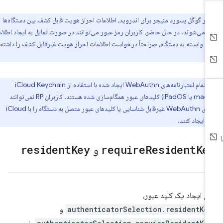
در گوگل پسورد منیجر برای اندروید، اطلاعات احراز هویت قابل کشف بین دستگاه‌ها
ی می‌شوند. در حال حاضر، کاربران رمز عبور می‌توانند در صورت تمایل به ایجاد اطلاعات
ت وابسته به دستگاه، صراحتاً درخواست اطلاعات احراز هویت غیرقابل کشف را داشته
:
تمام اعتبارنامه‌های WebAuthn ایجاد شده با استفاده از iCloud Keychain
(macOS، iOS یا iPadOS) کلیدهای عبور همگام‌سازی شده هستند. کاربران RP نمی‌توانند
اعتبارنامه‌های WebAuthn غیرقابل شناسایی یا کلیدهای عبور متصل به دستگاه را با iCloud
ند.
Ke
Resident
require
و
Key
resident
ای ایجاد یک کلید عبور،
authenticatorSelection.residentKe
و