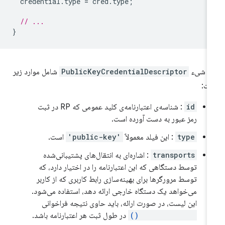
credential
.
type
=
cred
.
type
;
// ...
}
ک شیء
PublicKeyCredentialDescriptor
شامل موارد زیر
ت:
id
: شناسه‌ی اعتبارنامه‌ی کلید عمومی که RP در ثبت
رمز عبور به دست آورده است.
type
: این فیلد معمولاً
'public-key'
است.
transports
: اشاره‌ای به انتقال‌های پشتیبانی‌شده
توسط دستگاهی که این اعتبارنامه را در اختیار دارد، که
توسط مرورگرها برای بهینه‌سازی رابط کاربری که از کاربر
می‌خواهد یک دستگاه خارجی ارائه دهد، استفاده می‌شود.
این لیست، در صورت ارائه، باید حاوی نتیجه فراخوانی
getTransports()
در طول ثبت هر اعتبارنامه باشد.