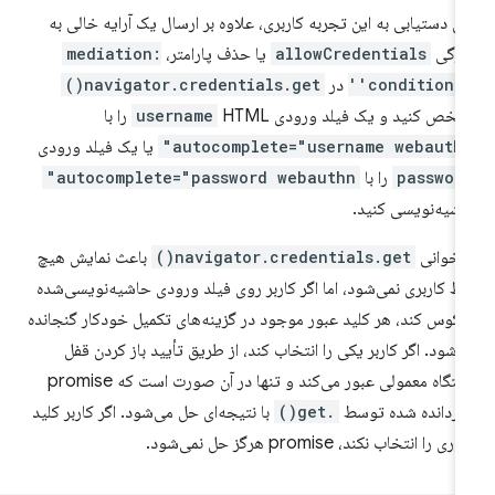
ای دستیابی به این تجربه کاربری، علاوه بر ارسال یک آرایه خالی به
یژگی
allowCredentials
یا حذف پارامتر،
mediation:
'conditional
در
navigator.credentials.get()
خص کنید و یک فیلد ورودی
HTML را با
username
autocomplete="username webauthn
یا یک فیلد ورودی
passwor
را با
autocomplete="password webauthn"
شیه‌نویسی کنید.
اخوانی
navigator.credentials.get()
باعث نمایش هیچ
بط کاربری نمی‌شود، اما اگر کاربر روی فیلد ورودی حاشیه‌نویسی‌شده
کوس کند، هر کلید عبور موجود در گزینه‌های تکمیل خودکار گنجانده
‌شود. اگر کاربر یکی را انتخاب کند، از طریق تأیید باز کردن قفل
دستگاه معمولی عبور می‌کند و تنها در آن صورت است که promise
گردانده شده توسط
.get()
با نتیجه‌ای حل می‌شود. اگر کاربر کلید
ری را انتخاب نکند، promise هرگز حل نمی‌شود.