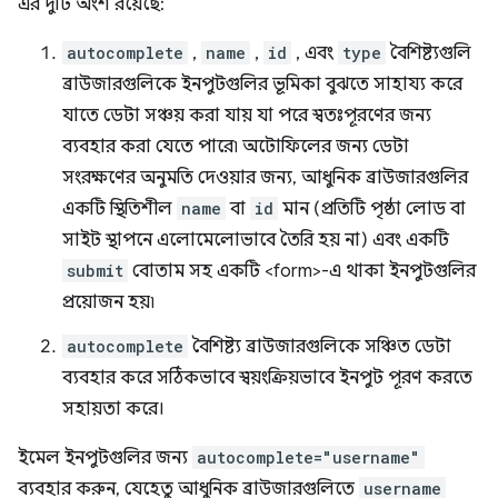
এর দুটি অংশ রয়েছে:
autocomplete
,
name
,
id
, এবং
type
বৈশিষ্ট্যগুলি
ব্রাউজারগুলিকে ইনপুটগুলির ভূমিকা বুঝতে সাহায্য করে
যাতে ডেটা সঞ্চয় করা যায় যা পরে স্বতঃপূরণের জন্য
ব্যবহার করা যেতে পারে৷ অটোফিলের জন্য ডেটা
সংরক্ষণের অনুমতি দেওয়ার জন্য, আধুনিক ব্রাউজারগুলির
একটি স্থিতিশীল
name
বা
id
মান (প্রতিটি পৃষ্ঠা লোড বা
সাইট স্থাপনে এলোমেলোভাবে তৈরি হয় না) এবং একটি
submit
বোতাম সহ একটি <form>-এ থাকা ইনপুটগুলির
প্রয়োজন হয়৷
autocomplete
বৈশিষ্ট্য ব্রাউজারগুলিকে সঞ্চিত ডেটা
ব্যবহার করে সঠিকভাবে স্বয়ংক্রিয়ভাবে ইনপুট পূরণ করতে
সহায়তা করে।
ইমেল ইনপুটগুলির জন্য
autocomplete="username"
ব্যবহার করুন, যেহেতু আধুনিক ব্রাউজারগুলিতে
username