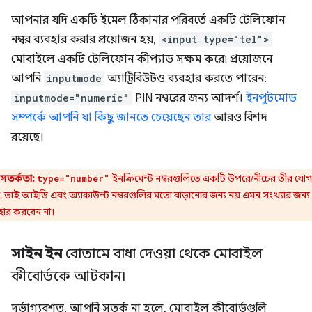
আপনার যদি একটি ইমেল ঠিকানার পরিবর্তে একটি টেলিফোন
নম্বর ব্যবহার করার প্রয়োজন হয়,
<input type="tel">
মোবাইলে একটি টেলিফোন কীপ্যাড সক্ষম করে৷ প্রয়োজনে
আপনি
inputmode
অ্যাট্রিবিউটও ব্যবহার করতে পারেন:
inputmode="numeric"
PIN নম্বরের জন্য আদর্শ।
ইনপুটমোড
সম্পর্কে আপনি যা কিছু জানতে চেয়েছেন তার
আরও বিশদ
রয়েছে।
সতর্কতা:
ইনক্রিমেন্ট নম্বরগুলিতে একটি উপরে/নীচের তীর যোগ
type="number"
, তাই আইডি এবং অ্যাকাউন্ট নম্বরগুলির মতো বাড়ানোর জন্য নয় এমন সংখ্যার জন্য
হার করবেন না।
সাইন ইন
বোতামে বাধা দেওয়া থেকে মোবাইল
কীবোর্ডকে আটকান৷
দুর্ভাগ্যবশত, আপনি সতর্ক না হলে, মোবাইল কীবোর্ডগুলি