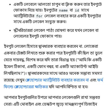
একটি লেবেলে আলতো চাপুন বা ক্লিক করুন তার ইনপুটে
ফোকাস নিয়ে যায়। ইনপুটের
name
বা
id
সাথে
অ্যাট্রিবিউটের
for
লেবেল ব্যবহার করে একটি ইনপুটের
সাথে একটি লেবেল সংযুক্ত করুন।
স্ক্রীনরিডাররা লেবেল পাঠ্য ঘোষণা করে যখন লেবেল বা
লেবেলের ইনপুট ফোকাস পায়।
ইনপুট লেবেল হিসাবে স্থানধারক ব্যবহার করবেন না. লোকেরা
একবার টেক্সট লিখতে শুরু করার পরে ইনপুটটি কী ছিল তা ভুলে
যেতে দায়বদ্ধ, বিশেষ করে যদি তারা বিভ্রান্ত হয় ("আমি কি একটি
ইমেল ঠিকানা, একটি ফোন নম্বর, বা একটি অ্যাকাউন্ট আইডি
লিখছিলাম?")। স্থানধারকদের সাথে আরও অনেক সম্ভাব্য সমস্যা
রয়েছে: দেখুন
প্লেসহোল্ডার অ্যাট্রিবিউট ব্যবহার করবেন না
এবং
ফর্ম
ফিল্ডে প্লেসহোল্ডাররা ক্ষতিকর
যদি আপনি নিশ্চিত না হন।
আপনার ইনপুটগুলির উপরে আপনার লেবেলগুলি রাখা সম্ভবত
সেরা৷ এটি মোবাইল এবং ডেস্কটপ জুড়ে সামঞ্জস্যপূর্ণ ডিজাইন