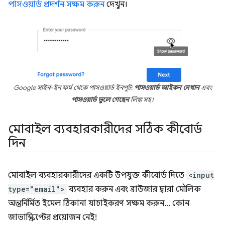
পাসওয়ার্ড প্রদর্শন সক্ষম করুন
দেখুন।
Google সাইন-ইন ফর্ম থেকে পাসওয়ার্ড ইনপুট:
পাসওয়ার্ড আইকন দেখান
এবং
পাসওয়ার্ড ভুলে গেছেন
লিঙ্ক সহ।
মোবাইল ব্যবহারকারীদের সঠিক কীবোর্ড
দিন
মোবাইল ব্যবহারকারীদের একটি উপযুক্ত কীবোর্ড দিতে
<input
type="email">
ব্যবহার করুন এবং ব্রাউজার দ্বারা মৌলিক
অন্তর্নির্মিত ইমেল ঠিকানা যাচাইকরণ সক্ষম করুন... কোন
জাভাস্ক্রিপ্টের প্রয়োজন নেই!