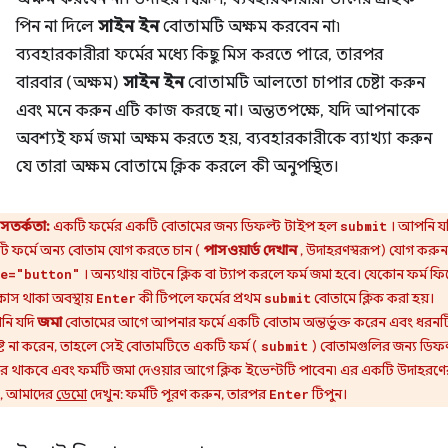
পিন না দিলে
সাইন ইন
বোতামটি অক্ষম করবেন না৷
ব্যবহারকারীরা ফর্মের মধ্যে কিছু মিস করতে পারে, তারপর
বারবার (অক্ষম)
সাইন ইন
বোতামটি আলতো চাপার চেষ্টা করুন
এবং মনে করুন এটি কাজ করছে না। অন্ততপক্ষে, যদি আপনাকে
অবশ্যই ফর্ম জমা অক্ষম করতে হয়, ব্যবহারকারীকে ব্যাখ্যা করুন
যে তারা অক্ষম বোতামে ক্লিক করলে কী অনুপস্থিত।
সতর্কতা:
একটি ফর্মের একটি বোতামের জন্য ডিফল্ট টাইপ হল
। আপনি য
submit
ি ফর্মে অন্য বোতাম যোগ করতে চান (
পাসওয়ার্ড দেখান
, উদাহরণস্বরূপ) যোগ করুন
। অন্যথায় বাটনে ক্লিক বা ট্যাপ করলে ফর্ম জমা হবে। যেকোন ফর্ম ফিল
e="button"
াস থাকা অবস্থায়
কী টিপলে ফর্মের প্রথম
বোতামে ক্লিক করা হয়।
Enter
submit
ি যদি
জমা
বোতামের আগে আপনার ফর্মে একটি বোতাম অন্তর্ভুক্ত করেন এবং ধরনট
দিষ্ট না করেন, তাহলে সেই বোতামটিতে একটি ফর্ম (
) বোতামগুলির জন্য ডিফল
submit
কার থাকবে এবং ফর্মটি জমা দেওয়ার আগে ক্লিক ইভেন্টটি পাবেন৷ এর একটি উদাহরণে
য, আমাদের
ডেমো
দেখুন: ফর্মটি পূরণ করুন, তারপর
টিপুন।
Enter