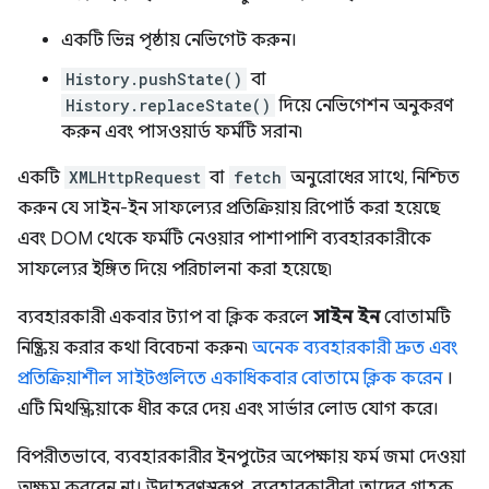
একটি ভিন্ন পৃষ্ঠায় নেভিগেট করুন।
History.pushState()
বা
History.replaceState()
দিয়ে নেভিগেশন অনুকরণ
করুন এবং পাসওয়ার্ড ফর্মটি সরান৷
একটি
XMLHttpRequest
বা
fetch
অনুরোধের সাথে, নিশ্চিত
করুন যে সাইন-ইন সাফল্যের প্রতিক্রিয়ায় রিপোর্ট করা হয়েছে
এবং DOM থেকে ফর্মটি নেওয়ার পাশাপাশি ব্যবহারকারীকে
সাফল্যের ইঙ্গিত দিয়ে পরিচালনা করা হয়েছে৷
ব্যবহারকারী একবার ট্যাপ বা ক্লিক করলে
সাইন ইন
বোতামটি
নিষ্ক্রিয় করার কথা বিবেচনা করুন৷
অনেক ব্যবহারকারী দ্রুত এবং
প্রতিক্রিয়াশীল সাইটগুলিতে একাধিকবার বোতামে ক্লিক করেন
।
এটি মিথস্ক্রিয়াকে ধীর করে দেয় এবং সার্ভার লোড যোগ করে।
বিপরীতভাবে, ব্যবহারকারীর ইনপুটের অপেক্ষায় ফর্ম জমা দেওয়া
অক্ষম করবেন না। উদাহরণস্বরূপ, ব্যবহারকারীরা তাদের গ্রাহক