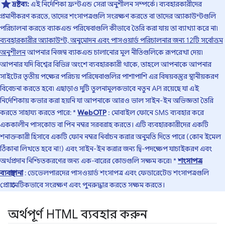
দ্রষ্টব্য:
এই নির্দেশিকা ফ্রন্টএন্ড সেরা অনুশীলন সম্পর্কে। ব্যবহারকারীদের
প্রমাণীকরণ করতে, তাদের শংসাপত্রগুলি সংরক্ষণ করতে বা তাদের অ্যাকাউন্টগুলি
পরিচালনা করতে ব্যাকএন্ড পরিষেবাগুলি কীভাবে তৈরি করা যায় তা ব্যাখ্যা করে না৷
ব্যবহারকারীর অ্যাকাউন্ট, অনুমোদন এবং পাসওয়ার্ড পরিচালনার জন্য 12টি সর্বোত্তম
অনুশীলন
আপনার নিজস্ব ব্যাকএন্ড চালানোর মূল নীতিগুলিকে রূপরেখা দেয়৷
আপনার যদি বিশ্বের বিভিন্ন অংশে ব্যবহারকারী থাকে, তাহলে আপনাকে আপনার
সাইটের তৃতীয় পক্ষের পরিচয় পরিষেবাগুলির পাশাপাশি এর বিষয়বস্তুর স্থানীয়করণ
বিবেচনা করতে হবে৷ এছাড়াও দুটি তুলনামূলকভাবে নতুন API রয়েছে যা এই
নির্দেশিকায় কভার করা হয়নি যা আপনাকে আরও ভাল সাইন-ইন অভিজ্ঞতা তৈরি
করতে সাহায্য করতে পারে: *
WebOTP
: মোবাইল ফোনে SMS ব্যবহার করে
এককালীন পাসকোড বা পিন নম্বর সরবরাহ করতে। এটি ব্যবহারকারীদের একটি
শনাক্তকারী হিসাবে একটি ফোন নম্বর নির্বাচন করার অনুমতি দিতে পারে (কোন ইমেল
ঠিকানা লিখতে হবে না!) এবং সাইন-ইন করার জন্য দ্বি-পদক্ষেপ যাচাইকরণ এবং
অর্থপ্রদান নিশ্চিতকরণের জন্য এক-বারের কোডগুলি সক্ষম করে৷ *
শংসাপত্র
ব্যবস্থাপনা
: ডেভেলপারদের পাসওয়ার্ড শংসাপত্র এবং ফেডারেটেড শংসাপত্রগুলি
প্রোগ্রামেটিকভাবে সংরক্ষণ এবং পুনরুদ্ধার করতে সক্ষম করতে।
অর্থপূর্ণ HTML ব্যবহার করুন