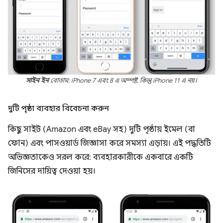
সাইন ইন
বোতাম: iPhone 7 এবং 8 এ অস্পষ্ট, কিন্তু iPhone 11 এ নয়।
দুটি পৃষ্ঠা ব্যবহার বিবেচনা করুন
কিছু সাইট (Amazon এবং eBay সহ) দুটি পৃষ্ঠায় ইমেল (বা
ফোন) এবং পাসওয়ার্ড জিজ্ঞাসা করে সমস্যা এড়ায়। এই পদ্ধতিটি
অভিজ্ঞতাকেও সরল করে: ব্যবহারকারীকে একবারে একটি
জিনিসের দায়িত্ব দেওয়া হয়।