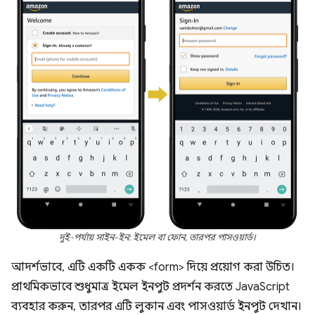
দুই-পর্যায় সাইন-ইন: ইমেল বা ফোন, তারপর পাসওয়ার্ড।
আদর্শভাবে, এটি একটি একক <form> দিয়ে প্রয়োগ করা উচিত।
প্রাথমিকভাবে শুধুমাত্র ইমেল ইনপুট প্রদর্শন করতে JavaScript
ব্যবহার করুন, তারপর এটি লুকান এবং পাসওয়ার্ড ইনপুট দেখান।