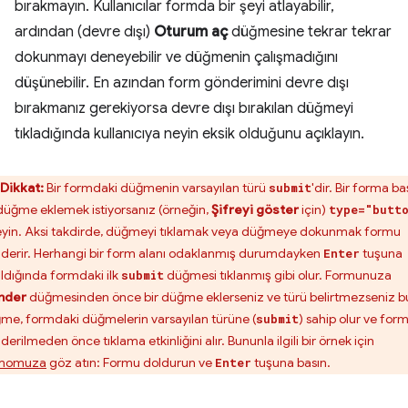
bırakmayın. Kullanıcılar formda bir şeyi atlayabilir,
ardından (devre dışı)
Oturum aç
düğmesine tekrar tekrar
dokunmayı deneyebilir ve düğmenin çalışmadığını
düşünebilir. En azından form gönderimini devre dışı
bırakmanız gerekiyorsa devre dışı bırakılan düğmeyi
tıkladığında kullanıcıya neyin eksik olduğunu açıklayın.
Dikkat:
Bir formdaki düğmenin varsayılan türü
'dir. Bir forma b
submit
 düğme eklemek istiyorsanız (örneğin,
Şifreyi göster
için)
type="butt
eyin. Aksi takdirde, düğmeyi tıklamak veya düğmeye dokunmak formu
derir. Herhangi bir form alanı odaklanmış durumdayken
tuşuna
Enter
ıldığında formdaki ilk
düğmesi tıklanmış gibi olur. Formunuza
submit
nder
düğmesinden önce bir düğme eklerseniz ve türü belirtmezseniz b
me, formdaki düğmelerin varsayılan türüne (
) sahip olur ve for
submit
erilmeden önce tıklama etkinliğini alır. Bununla ilgili bir örnek için
momuza
göz atın: Formu doldurun ve
tuşuna basın.
Enter