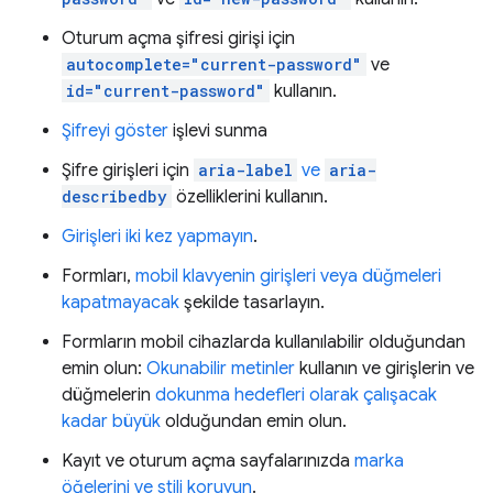
Oturum açma şifresi girişi için
autocomplete="current-password"
ve
id="current-password"
kullanın.
Şifreyi göster
işlevi sunma
Şifre girişleri için
aria-label
ve
aria-
describedby
özelliklerini kullanın.
Girişleri iki kez yapmayın
.
Formları,
mobil klavyenin girişleri veya düğmeleri
kapatmayacak
şekilde tasarlayın.
Formların mobil cihazlarda kullanılabilir olduğundan
emin olun:
Okunabilir metinler
kullanın ve girişlerin ve
düğmelerin
dokunma hedefleri olarak çalışacak
kadar büyük
olduğundan emin olun.
Kayıt ve oturum açma sayfalarınızda
marka
öğelerini ve stili koruyun
.