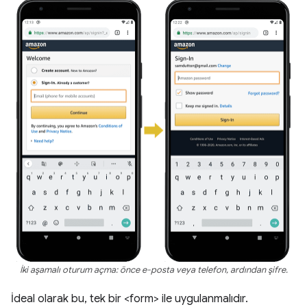
İki aşamalı oturum açma: önce e-posta veya telefon, ardından şifre.
İdeal olarak bu, tek bir <form> ile uygulanmalıdır.