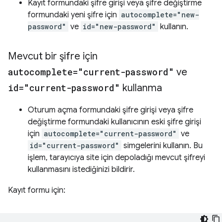
Kayıt formundaki şifre girişi veya şifre değiştirme
formundaki yeni şifre için
autocomplete="new-
password"
ve
id="new-password"
kullanın.
Mevcut bir şifre için
autocomplete="current-password"
ve
id="current-password"
kullanma
Oturum açma formundaki şifre girişi veya şifre
değiştirme formundaki kullanıcının eski şifre girişi
için
autocomplete="current-password"
ve
id="current-password"
simgelerini kullanın. Bu
işlem, tarayıcıya site için depoladığı mevcut şifreyi
kullanmasını istediğinizi bildirir.
Kayıt formu için: