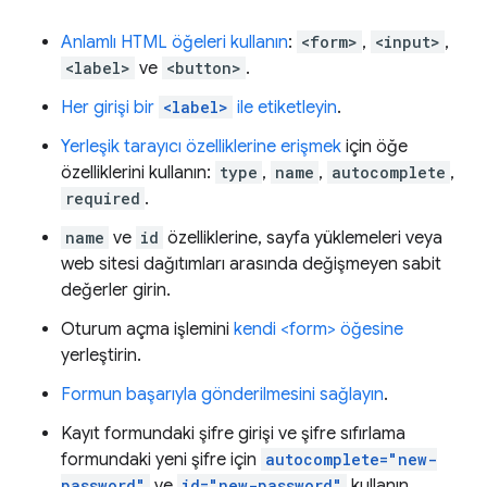
Anlamlı HTML öğeleri kullanın
:
<form>
,
<input>
,
<label>
ve
<button>
.
Her girişi bir
<label>
ile etiketleyin
.
Yerleşik tarayıcı özelliklerine erişmek
için öğe
özelliklerini kullanın:
type
,
name
,
autocomplete
,
required
.
name
ve
id
özelliklerine, sayfa yüklemeleri veya
web sitesi dağıtımları arasında değişmeyen sabit
değerler girin.
Oturum açma işlemini
kendi <form> öğesine
yerleştirin.
Formun başarıyla gönderilmesini sağlayın
.
Kayıt formundaki şifre girişi ve şifre sıfırlama
formundaki yeni şifre için
autocomplete="new-
password"
ve
id="new-password"
kullanın.