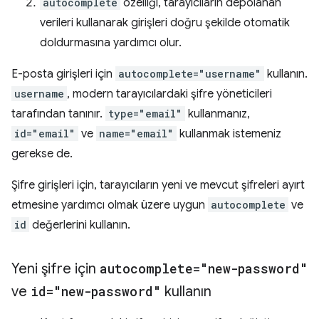
autocomplete
özelliği, tarayıcıların depolanan
verileri kullanarak girişleri doğru şekilde otomatik
doldurmasına yardımcı olur.
E-posta girişleri için
autocomplete="username"
kullanın.
username
, modern tarayıcılardaki şifre yöneticileri
tarafından tanınır.
type="email"
kullanmanız,
id="email"
ve
name="email"
kullanmak istemeniz
gerekse de.
Şifre girişleri için, tarayıcıların yeni ve mevcut şifreleri ayırt
etmesine yardımcı olmak üzere uygun
autocomplete
ve
id
değerlerini kullanın.
Yeni şifre için
autocomplete="new-password"
ve
id="new-password"
kullanın