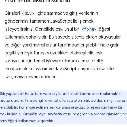
<form>
hareketini kullanın
Girişleri
<div>
içine sarmak ve giriş verilerinin
gönderimini tamamen JavaScript ile işlemek
isteyebilirsiniz. Genellikle eski usul bir
<form>
öğesi
kullanmak daha iyidir. Bu sayede siteniz ekran okuyucular
ve diğer yardımcı cihazlar tarafından erişilebilir hale gelir,
çeşitli yerleşik tarayıcı özellikleri etkinleştirilir, eski
tarayıcılar için temel işlevsel oturum açma özelliği
oluşturmak kolaylaşır ve JavaScript başarısız olsa bile
çalışmaya devam edebilir.
Sık yapılan bir hata, tüm web sayfasını tek bir formda sarmalamaktır.
ak bu durum, tarayıcı şifre yöneticileri ve otomatik doldurma için sorun
n olabilir. Form gerektiren her kullanıcı arayüzü bileşeni için farklı bir
rm> kullanın. Örneğin, aynı sayfada oturum açma ve arama işlevleri var
 form öğesi kullanmanız gerekir.