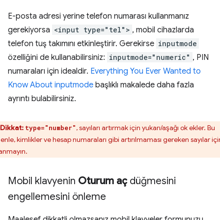
E-posta adresi yerine telefon numarası kullanmanız
gerekiyorsa
<input type="tel">
, mobil cihazlarda
telefon tuş takımını etkinleştirir. Gerekirse
inputmode
özelliğini de kullanabilirsiniz:
inputmode="numeric"
, PIN
numaraları için idealdir.
Everything You Ever Wanted to
Know About inputmode
başlıklı makalede daha fazla
ayrıntı bulabilirsiniz.
Dikkat:
, sayıları artırmak için yukarı/aşağı ok ekler. Bu
type="number"
enle, kimlikler ve hesap numaraları gibi artırılmaması gereken sayılar içi
lanmayın.
Mobil klavyenin
Oturum aç
düğmesini
engellemesini önleme
Maalesef dikkatli olmazsanız mobil klavyeler formunuzu