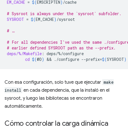
EM_CACHE
=
$(
EMSCRIPTEN
)
/cache

# Sysroot is always under the `sysroot` subfolder.
SYSROOT
=
$(
EM_CACHE
)
/sysroot

# …
# For all dependencies I've used the same ./configur
# earlier defined SYSROOT path as the --prefix.
deps/%/Makefile
:
deps
/%/
configure
cd
$(
@D
)
 && 
./configure
--prefix
=
$(
SYSROOT
)
Con esa configuración, solo tuve que ejecutar
make
install
en cada dependencia, que la instaló en el
sysroot, y luego las bibliotecas se encontraron
automáticamente.
Cómo controlar la carga dinámica