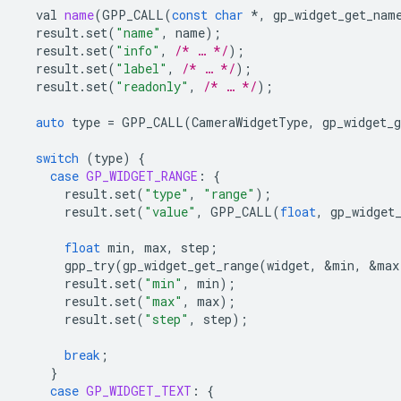
val
name
(
GPP_CALL
(
const
char
*
,
gp_widget_get_nam
result
.
set
(
"name"
,
name
);
result
.
set
(
"info"
,
/* … */
);
result
.
set
(
"label"
,
/* … */
);
result
.
set
(
"readonly"
,
/* … */
);
auto
type
=
GPP_CALL
(
CameraWidgetType
,
gp_widget_g
switch
(
type
)
{
case
GP_WIDGET_RANGE
:
{
result
.
set
(
"type"
,
"range"
);
result
.
set
(
"value"
,
GPP_CALL
(
float
,
gp_widget
float
min
,
max
,
step
;
gpp_try
(
gp_widget_get_range
(
widget
,
&
min
,
&
max
result
.
set
(
"min"
,
min
);
result
.
set
(
"max"
,
max
);
result
.
set
(
"step"
,
step
);
break
;
}
case
GP_WIDGET_TEXT
:
{