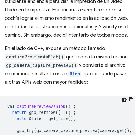
suficiente eficiencia para dar la impresión de un video
fluido en tiempo real. Era aún más escéptico sobre si
podría lograr el mismo rendimiento en la aplicación web,
con todas las abstracciones adicionales y Asyncify en el
camino. Sin embargo, decidí intentarlo de todos modos.
En el lado de C++, expuse un método llamado
capturePreviewAsBlob()
que invoca la misma función
gp_camera_capture_preview()
y convierte el archivo
en memoria resultante en un
Blob
que se puede pasar
a otras APIs web con mayor facilidad:
val
capturePreviewAsBlob
()
{
return
gpp_rethrow
([
=
]()
{
auto
&
file
=
get_file
();
gpp_try
(
gp_camera_capture_preview
(
camera
.
get
(),