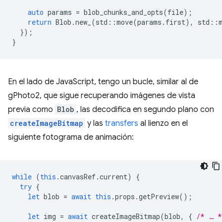
auto
params
=
blob_chunks_and_opts
(
file
);
return
Blob
.
new_
(
std
::
move
(
params
.
first
),
std
::
});
}
En el lado de JavaScript, tengo un bucle, similar al de
gPhoto2, que sigue recuperando imágenes de vista
previa como
Blob
, las decodifica en segundo plano con
createImageBitmap
y las
transfers
al lienzo en el
siguiente fotograma de animación:
while
(
this
.
canvasRef
.
current
)
{
try
{
let
blob
=
await
this
.
props
.
getPreview
();
let
img
=
await
createImageBitmap
(
blob
,
{
/* … *