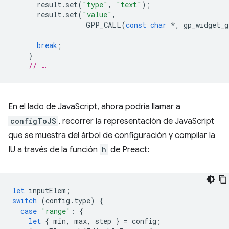
result
.
set
(
"type"
,
"text"
);
result
.
set
(
"value"
,
GPP_CALL
(
const
char
*
,
gp_widget_g
break
;
}
// …
En el lado de JavaScript, ahora podría llamar a
configToJS
, recorrer la representación de JavaScript
que se muestra del árbol de configuración y compilar la
IU a través de la función
h
de Preact:
let
inputElem
;
switch
(
config
.
type
)
{
case
'range'
:
{
let
{
min
,
max
,
step
}
=
config
;