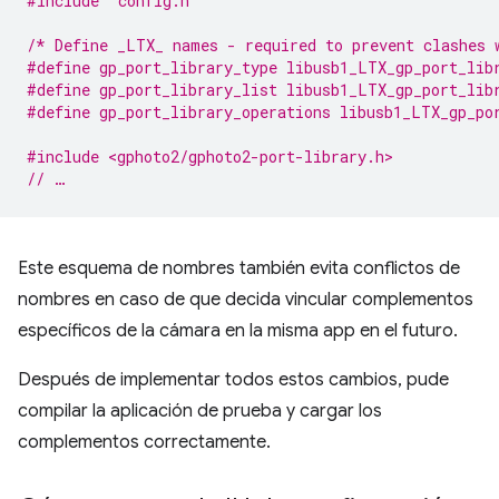
#include
"config.h"
/* Define _LTX_ names - required to prevent clashes 
#define gp_port_library_type libusb1_LTX_gp_port_lib
#define gp_port_library_list libusb1_LTX_gp_port_lib
#define gp_port_library_operations libusb1_LTX_gp_po
#include <gphoto2/gphoto2-port-library.h>
// …
Este esquema de nombres también evita conflictos de
nombres en caso de que decida vincular complementos
específicos de la cámara en la misma app en el futuro.
Después de implementar todos estos cambios, pude
compilar la aplicación de prueba y cargar los
complementos correctamente.