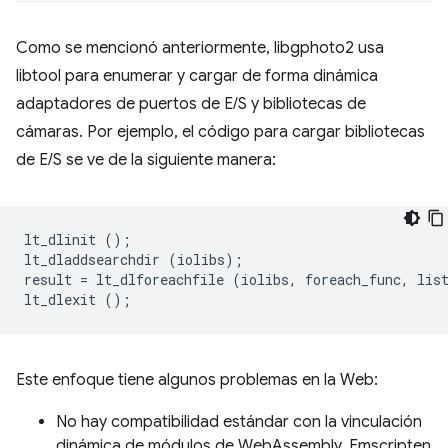
Como se mencionó anteriormente, libgphoto2 usa
libtool para enumerar y cargar de forma dinámica
adaptadores de puertos de E/S y bibliotecas de
cámaras. Por ejemplo, el código para cargar bibliotecas
de E/S se ve de la siguiente manera:
lt_dlinit
();
lt_dladdsearchdir
(
iolibs
);
result
=
lt_dlforeachfile
(
iolibs
,
foreach_func
,
lis
lt_dlexit
();
Este enfoque tiene algunos problemas en la Web:
No hay compatibilidad estándar con la vinculación
dinámica de módulos de WebAssembly. Emscripten