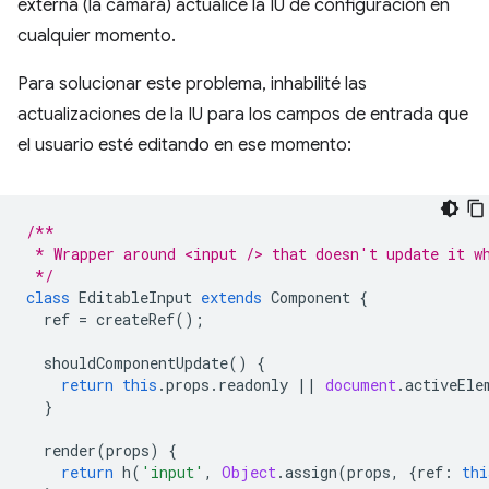
externa (la cámara) actualice la IU de configuración en
cualquier momento.
Para solucionar este problema, inhabilité las
actualizaciones de la IU para los campos de entrada que
el usuario esté editando en ese momento:
/**
 * Wrapper around <input /> that doesn't update it w
 */
class
EditableInput
extends
Component
{
ref
=
createRef
();
shouldComponentUpdate
()
{
return
this
.
props
.
readonly
||
document
.
activeEle
}
render
(
props
)
{
return
h
(
'input'
,
Object
.
assign
(
props
,
{
ref
:
thi