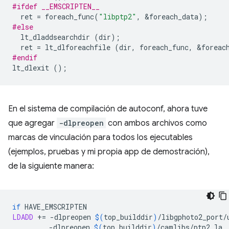
#ifdef __EMSCRIPTEN__
ret
=
foreach_func
(
"libptp2"
,
&
foreach_data
);
#else
lt_dladdsearchdir
(
dir
);
ret
=
lt_dlforeachfile
(
dir
,
foreach_func
,
&
foreac
#endif
lt_dlexit
();
En el sistema de compilación de autoconf, ahora tuve
que agregar
-dlpreopen
con ambos archivos como
marcas de vinculación para todos los ejecutables
(ejemplos, pruebas y mi propia app de demostración),
de la siguiente manera:
if
LDADD
+=
-dlpreopen
$(
top_builddir
)
/libgphoto2_port/
-dlpreopen
$(
top_builddir
)
/camlibs/ptp2.la
