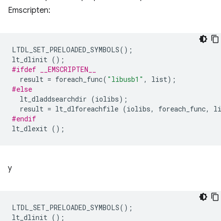
Emscripten:
LTDL_SET_PRELOADED_SYMBOLS
();
lt_dlinit
();
#ifdef __EMSCRIPTEN__
result
=
foreach_func
(
"libusb1"
,
list
);
#else
lt_dladdsearchdir
(
iolibs
);
result
=
lt_dlforeachfile
(
iolibs
,
foreach_func
,
l
#endif
lt_dlexit
();
y
LTDL_SET_PRELOADED_SYMBOLS
();
lt_dlinit
();