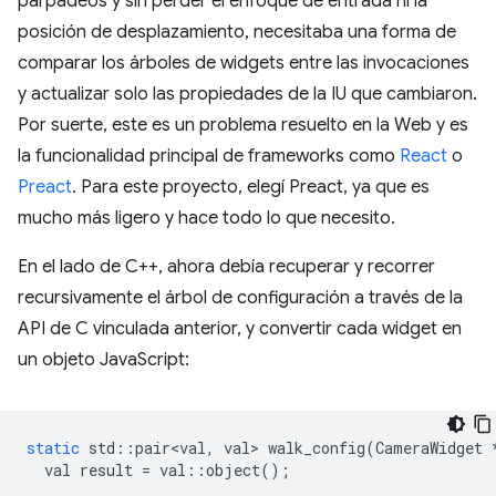
parpadeos y sin perder el enfoque de entrada ni la
posición de desplazamiento, necesitaba una forma de
comparar los árboles de widgets entre las invocaciones
y actualizar solo las propiedades de la IU que cambiaron.
Por suerte, este es un problema resuelto en la Web y es
la funcionalidad principal de frameworks como
React
o
Preact
. Para este proyecto, elegí Preact, ya que es
mucho más ligero y hace todo lo que necesito.
En el lado de C++, ahora debía recuperar y recorrer
recursivamente el árbol de configuración a través de la
API de C vinculada anterior, y convertir cada widget en
un objeto JavaScript:
static
std
::
pair<val
,
val
>
walk_config
(
CameraWidget
val
result
=
val
::
object
();