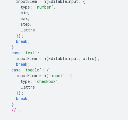
inputElem
=
h
(
EditableInput
,
{
type
:
'number'
,
min
,
max
,
step
,
…
attrs
});
break
;
}
case
'text'
:
inputElem
=
h
(
EditableInput
,
attrs
);
break
;
case
'toggle'
:
{
inputElem
=
h
(
'input'
,
{
type
:
'checkbox'
,
…
attrs
});
break
;
}
// …