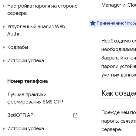
Manager и iClo
Настройка пароля на стороне
сервера
Примечание:
Чтобы
Углубленный анализ Web
Authn
Необходимо со
Кодлабы
необходимыми 
Закрытый ключ
Истории успеха
пароли устойч
учетных данных
Номер телефона
Как созда
Лучшие практики
формирования SMS OTP
Прежде чем по
ВебОТП API
пароль, связат
Истории успеха
сервере.