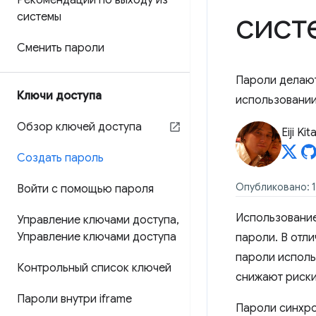
Рекомендации по выходу из
сист
системы
Сменить пароли
Пароли делают
Ключи доступа
использовании
Обзор ключей доступа
Eiji Ki
Создать пароль
Опубликовано: 1
Войти с помощью пароля
Использовани
Управление ключами доступа
,
Управление ключами доступа
пароли. В отл
пароли исполь
Контрольный список ключей
снижают риски
Пароли внутри iframe
Пароли синхро