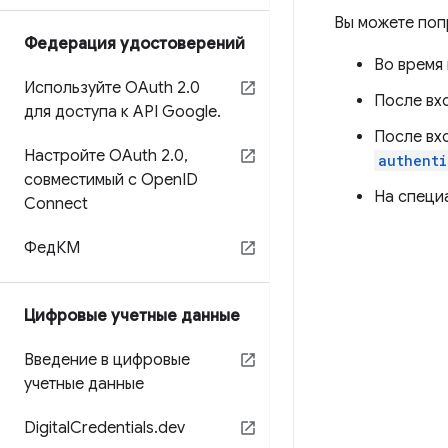
Вы можете поп
Федерация удостоверений
Во время
Используйте OAuth 2
.
0
После вхо
для доступа к API Google
.
После вхо
Настройте OAuth 2
.
0
,
authenti
совместимый с Open
ID
На специ
Connect
ФедКМ
Цифровые учетные данные
Введение в цифровые
учетные данные
Digital
Credentials
.
dev