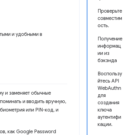
Проверьте
совместим
ость.
тыми и удобными в
Получение
информац
ии из
бэкэнда
Воспользу
йтесь API
WebAuthn
му и заменяет обычные
для
поминать и вводить вручную,
создания
биометрия или PIN-код, и
ключа
аутентифи
кации.
в, как Google Password