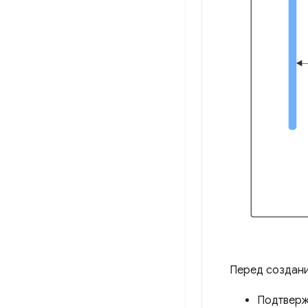
Перед создани
Подтверж