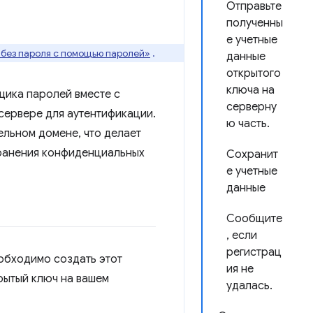
Отправьте
полученны
е учетные
 без пароля с помощью паролей»
.
данные
открытого
ключа на
щика паролей вместе с
серверну
сервере для аутентификации.
ю часть.
ельном домене, что делает
хранения конфиденциальных
Сохранит
е учетные
данные
Сообщите
, если
регистрац
обходимо создать этот
ия не
крытый ключ на вашем
удалась.