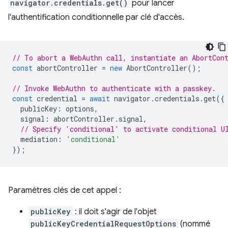
navigator.credentials.get()
pour lancer
l'authentification conditionnelle par clé d'accès.
// To abort a WebAuthn call, instantiate an AbortCon
const
abortController
=
new
AbortController
();
// Invoke WebAuthn to authenticate with a passkey.
const
credential
=
await
navigator
.
credentials
.
get
({
publicKey
:
options
,
signal
:
abortController
.
signal
,
// Specify 'conditional' to activate conditional U
mediation
:
'conditional'
});
Paramètres clés de cet appel :
publicKey
: il doit s'agir de l'objet
publicKeyCredentialRequestOptions
(nommé