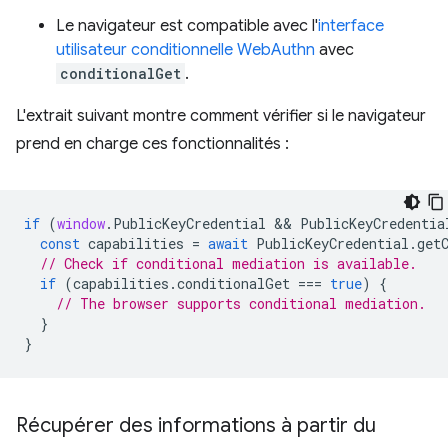
Le navigateur est compatible avec l'
interface
utilisateur conditionnelle WebAuthn
avec
conditionalGet
.
L'extrait suivant montre comment vérifier si le navigateur
prend en charge ces fonctionnalités :
if
(
window
.
PublicKeyCredential
 && 
PublicKeyCredentia
const
capabilities
=
await
PublicKeyCredential
.
get
// Check if conditional mediation is available.  
if
(
capabilities
.
conditionalGet
===
true
)
{
// The browser supports conditional mediation.
}
}
Récupérer des informations à partir du