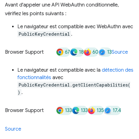
Avant d'appeler une API WebAuthn conditionnelle,
vérifiez les points suivants :
Le navigateur est compatible avec WebAuthn avec
PublicKeyCredential
.
67
18
60
13
Browser Support
Source
Le navigateur est compatible avec la
détection des
fonctionnalités
avec
PublicKeyCredential.getClientCapabilities(
)
.
133
133
135
17.4
Browser Support
Source