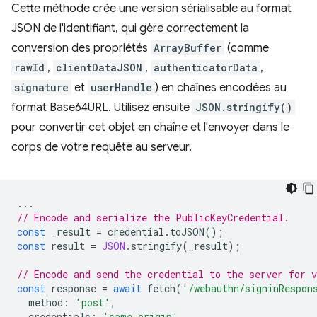
Cette méthode crée une version sérialisable au format
JSON de l'identifiant, qui gère correctement la
conversion des propriétés
ArrayBuffer
(comme
rawId
,
clientDataJSON
,
authenticatorData
,
signature
et
userHandle
) en chaînes encodées au
format Base64URL. Utilisez ensuite
JSON.stringify()
pour convertir cet objet en chaîne et l'envoyer dans le
corps de votre requête au serveur.
...
// Encode and serialize the PublicKeyCredential.
const
_result
=
credential
.
toJSON
();
const
result
=
JSON
.
stringify
(
_result
);
// Encode and send the credential to the server for v
const
response
=
await
fetch
(
'/webauthn/signinRespon
method
:
'post'
,
credentials
:
'same-origin'
,