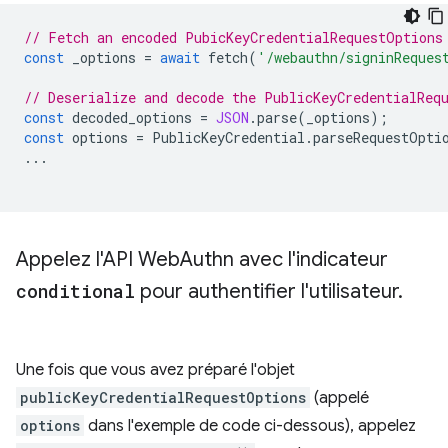
// Fetch an encoded PubicKeyCredentialRequestOptions
const
_options
=
await
fetch
(
'/webauthn/signinReques
// Deserialize and decode the PublicKeyCredentialReq
const
decoded_options
=
JSON
.
parse
(
_options
);
const
options
=
PublicKeyCredential
.
parseRequestOpti
...
Appelez l'API Web
Authn avec l'indicateur
conditional
pour authentifier l'utilisateur
.
Une fois que vous avez préparé l'objet
publicKeyCredentialRequestOptions
(appelé
options
dans l'exemple de code ci-dessous), appelez