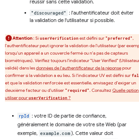
réussir sans cette validation.
"discouraged"
: l'authentificateur doit éviter
la validation de l'utilisateur si possible.
Attention
: Si
est défini sur
,
userVerification
"preferred"
l'authentificateur peut ignorer la validation de l'utilisateur (par exemp
lorsqu'un appareil a un couvercle fermé ou n'a pas de capteurs
biométriques). Vérifiez toujours l'indicateur "User Verified" (Utilisateu
validé) dans les
données de l'authentificateur de la réponse
pour
confirmer si la validation a eu lieu. Si l'indicateur UV est défini sur
fal
et que la validation renforcée est essentielle, envisagez d'exiger un
deuxième facteur ou d'utiliser
. Consultez
Quelle option
"required"
utiliser pour
?
userVerification
rpId
: votre ID de partie de confiance,
généralement le domaine de votre site Web (par
exemple,
example.com
). Cette valeur doit