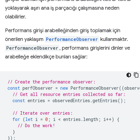
yoklayarak aşırı ana iş parçacığı çalışmasına neden
olabilirler.
Performans girişi arabelleğinden giriş toplamak için
önerilen yaklaşım
PerformanceObserver
kullanmaktır.
PerformanceObserver
, performans girişlerini dinler ve
arabelleğe eklendikçe bunları sağlar:
// Create the performance observer:
const
perfObserver
=
new
PerformanceObserver
((
observ
// Get all resource entries collected so far:
const
entries
=
observedEntries
.
getEntries
();
// Iterate over entries:
for
(
let
i
=
0
;
i
 < 
entries
.
length
;
i
++
)
{
// Do the work!
}
});