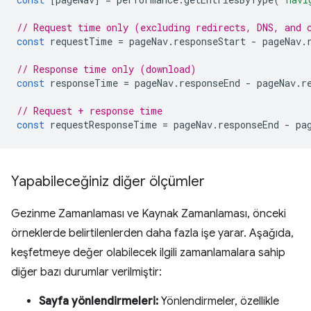
// Request time only (excluding redirects, DNS, and 
const
requestTime
=
pageNav
.
responseStart
-
pageNav
.
// Response time only (download)
const
responseTime
=
pageNav
.
responseEnd
-
pageNav
.
r
// Request + response time
const
requestResponseTime
=
pageNav
.
responseEnd
-
pa
Yapabileceğiniz diğer ölçümler
Gezinme Zamanlaması ve Kaynak Zamanlaması, önceki
örneklerde belirtilenlerden daha fazla işe yarar. Aşağıda,
keşfetmeye değer olabilecek ilgili zamanlamalara sahip
diğer bazı durumlar verilmiştir:
Sayfa yönlendirmeleri:
Yönlendirmeler, özellikle