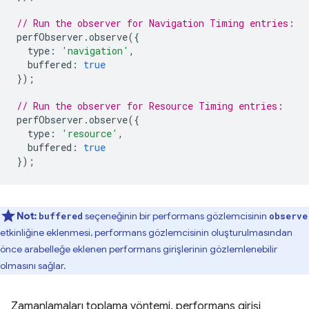
// Run the observer for Navigation Timing entries:
perfObserver
.
observe
({
type
:
'navigation'
,
buffered
:
true
});
// Run the observer for Resource Timing entries:
perfObserver
.
observe
({
type
:
'resource'
,
buffered
:
true
});
Not:
seçeneğinin bir performans gözlemcisinin
buffered
observe
etkinliğine eklenmesi, performans gözlemcisinin oluşturulmasından
önce arabelleğe eklenen performans girişlerinin gözlemlenebilir
olmasını sağlar.
Zamanlamaları toplama yöntemi, performans girişi