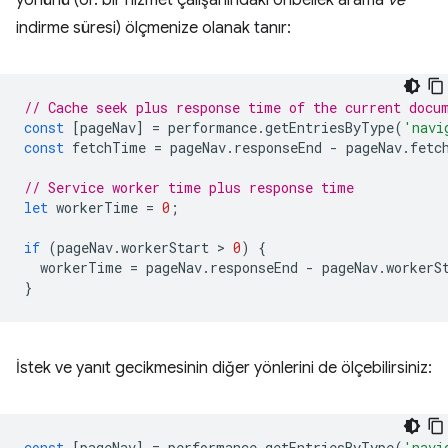
yönünü (ör. bir hizmet çalışanındaki önbellek arama
ve
indirme süresi) ölçmenize olanak tanır:
// Cache seek plus response time of the current docu
const
[
pageNav
]
=
performance
.
getEntriesByType
(
'navi
const
fetchTime
=
pageNav
.
responseEnd
-
pageNav
.
fetc
// Service worker time plus response time
let
workerTime
=
0
;
if
(
pageNav
.
workerStart
 > 
0
)
{
workerTime
=
pageNav
.
responseEnd
-
pageNav
.
workerS
}
İstek ve yanıt gecikmesinin diğer yönlerini de ölçebilirsiniz:
const
[
pageNav
]
=
performance
.
getEntriesByType
(
'navi