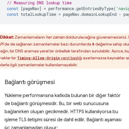
// Measuring DNS lookup time
const
[
pageNav
]
=
performance
.
getEntriesByType
(
'navi
const
totalLookupTime
=
pageNav
.
domainLookupEnd
-
pa
Dikkat:
Zamanlamaların
her zaman
doldurulacağına güvenemezsiniz. 
 API'de de sağlanan zamanlamalar bazı durumlarda
değerine sahip olur
0
eğin, bir DNS araması yerel bir önbellek tarafından sunulabilir. Ayrıca, b
naklar bir
yanıt başlığı
ayarlamazsa kaynaklar ar
Timing-Allow-Origin
klerle ilgili zamanlamalar kullanılamayabilir.
Bağlantı görüşmesi
Yükleme performansına katkıda bulunan bir diğer faktör
de bağlantı görüşmesidir. Bu, bir web sunucusuna
bağlanırken oluşan gecikmedir. HTTPS kullanılıyorsa bu
işleme TLS iletişimi süresi de dahil edilir. Bağlantı aşaması
üç zamanlamadan oluşur: