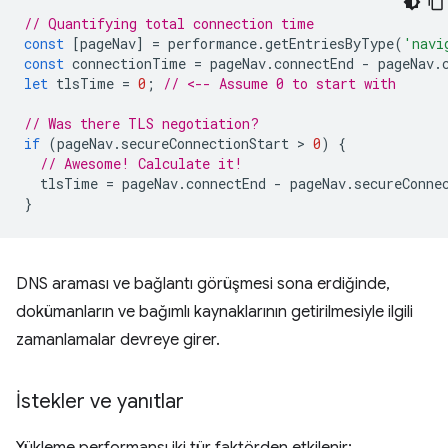
// Quantifying total connection time
const
[
pageNav
]
=
performance
.
getEntriesByType
(
'navi
const
connectionTime
=
pageNav
.
connectEnd
-
pageNav
.
let
tlsTime
=
0
;
// <-- Assume 0 to start with
// Was there TLS negotiation?
if
(
pageNav
.
secureConnectionStart
 > 
0
)
{
// Awesome! Calculate it!
tlsTime
=
pageNav
.
connectEnd
-
pageNav
.
secureConne
}
DNS araması ve bağlantı görüşmesi sona erdiğinde,
dokümanların ve bağımlı kaynaklarının getirilmesiyle ilgili
zamanlamalar devreye girer.
İstekler ve yanıtlar