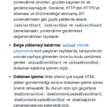
yönlendirme zincirleri, gözden kaçırılan bir ek
gecikme kaynağıdır. Gecikme, HTTP'den HTTPS'ye
atlamalar ve 302/önbelleğe alınmamış 301
yönlendirmeleri gibi çeşitli şekillerde eklenir.
redirectStart
,
redirectEnd
ve
redirectCount
zamanlamaları, yönlendirme gecikmesini
değerlendirirken faydalıdır.
Belge yüklemeyi kaldırma:
unload
etkinlik
işleyicisinde
kod çalıştıran sayfalarda, tarayıcının bir
sonraki sayfaya gitmeden önce bu kodu yürütmesi
gerekir.
unloadEventStart
ve
unloadEventEnd
,
doküman kaldırma işlemini ölçer.
Doküman işleme:
Web siteniz çok büyük HTML
yükleri göndermediği sürece doküman işleme süresi
önemli olmayabilir. Bu durum sizin için geçerliyse
domInteractive
,
domContentLoadedEventStart
,
domContentLoadedEventEnd
ve
domComplete
zamanlamalarıyla ilgilenebilirsiniz.