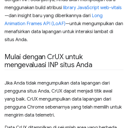
menggunakan build atribusi
library JavaScript web-vitals
—dan insight baru yang diberikannya dari
Long
Animation Frames API (LoAF)
—untuk mengumpulkan dan
menafsirkan data lapangan untuk interaksi lambat di
situs Anda.
Mulai dengan Cr
UX untuk
mengevaluasi INP situs Anda
Jika Anda tidak mengumpulkan data lapangan dari
pengguna situs Anda, CrUX dapat menjadi titik awal
yang baik. CrUX mengumpulkan data lapangan dari
pengguna Chrome sebenarnya yang telah memilih untuk
mengirim data telemetri.
Data CrUX ditampilkan di sejumlah area yang berbeda,