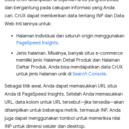
dan bergantung pada cakupan informasi yang Anda
cari. CrUX dapat memberikan data tentang INP dan Data
Web Inti lainnya untuk:
Halaman individual dan seluruh origin menggunakan
PageSpeed Insights
.
Jenis halaman. Misalnya, banyak situs e-commerce
memiliki jenis Halaman Detail Produk dan Halaman
Daftar Produk. Anda bisa mendapatkan data CrUX
untuk jenis halaman unik di
Search Console
.
Sebagai titik awal, Anda dapat memasukkan URL situs
Anda di PageSpeed Insights. Setelah Anda memasukkan
URL, data kolom untuk URL tersebut—jika tersedia—akan
ditampilkan untuk beberapa metrik, termasuk INP. Anda
juga dapat menggunakan tombol untuk memeriksa nilai
INP untuk dimensi seluler dan desktop.