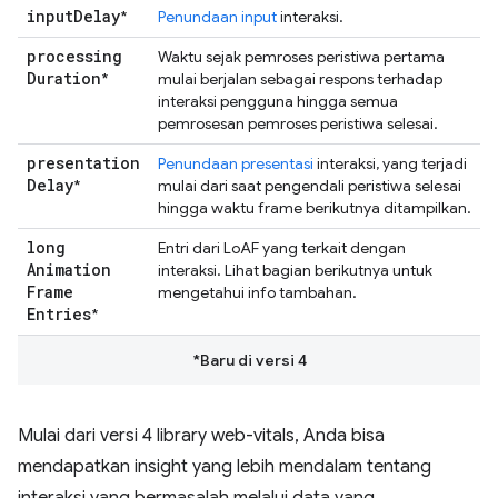
input
Delay
*
Penundaan input
interaksi.
processing
Waktu sejak pemroses peristiwa pertama
Duration
*
mulai berjalan sebagai respons terhadap
interaksi pengguna hingga semua
pemrosesan pemroses peristiwa selesai.
presentation
Penundaan presentasi
interaksi, yang terjadi
Delay
*
mulai dari saat pengendali peristiwa selesai
hingga waktu frame berikutnya ditampilkan.
long
Entri dari LoAF yang terkait dengan
Animation
interaksi. Lihat bagian berikutnya untuk
Frame
mengetahui info tambahan.
Entries
*
*Baru di versi 4
Mulai dari versi 4 library web-vitals, Anda bisa
mendapatkan insight yang lebih mendalam tentang
interaksi yang bermasalah melalui data yang