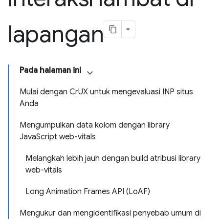
lapangan
Pada halaman ini
Mulai dengan CrUX untuk mengevaluasi INP situs
Anda
Mengumpulkan data kolom dengan library
JavaScript web-vitals
Melangkah lebih jauh dengan build atribusi library
web-vitals
Long Animation Frames API (LoAF)
Mengukur dan mengidentifikasi penyebab umum di