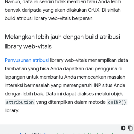
Namun, data ini sendiri tidak memberi tahu Anda lebih
banyak daripada yang akan dilakukan CrUX. Di sinilah
build atribusi library web-vitals berperan.
Melangkah lebih jauh dengan build atribusi
library web-vitals
Penyusunan atribusi
library web-vitals menampilkan data
tambahan yang bisa Anda dapatkan dari pengguna di
lapangan untuk membantu Anda memecahkan masalah
interaksi bermasalah yang memengaruhi INP situs Anda
dengan lebih baik. Data ini dapat diakses melalui objek
attribution
yang ditampilkan dalam metode
onINP()
library: