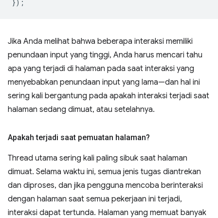
});
Jika Anda melihat bahwa beberapa interaksi memiliki
penundaan input yang tinggi, Anda harus mencari tahu
apa yang terjadi di halaman pada saat interaksi yang
menyebabkan penundaan input yang lama—dan hal ini
sering kali bergantung pada apakah interaksi terjadi saat
halaman sedang dimuat, atau setelahnya.
Apakah terjadi saat pemuatan halaman?
Thread utama sering kali paling sibuk saat halaman
dimuat. Selama waktu ini, semua jenis tugas diantrekan
dan diproses, dan jika pengguna mencoba berinteraksi
dengan halaman saat semua pekerjaan ini terjadi,
interaksi dapat tertunda. Halaman yang memuat banyak