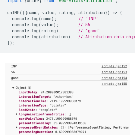
import
{
onINP
}
from
'web-vitals/attribution'
;
onINP
(({
name
,
value
,
rating
,
attribution
})
=
>
{
console
.
log
(
name
);
// 'INP'
console
.
log
(
value
);
// 56
console
.
log
(
rating
);
// 'good'
console
.
log
(
attribution
);
// Attribution data obj
});