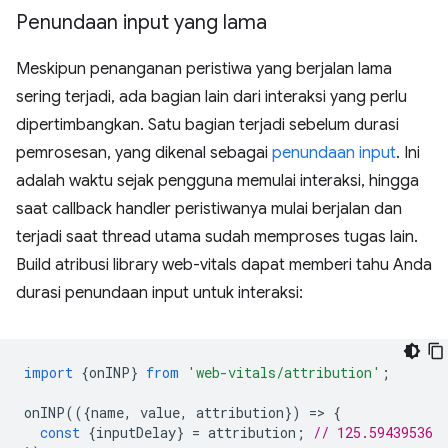
Penundaan input yang lama
Meskipun penanganan peristiwa yang berjalan lama
sering terjadi, ada bagian lain dari interaksi yang perlu
dipertimbangkan. Satu bagian terjadi sebelum durasi
pemrosesan, yang dikenal sebagai
penundaan input
. Ini
adalah waktu sejak pengguna memulai interaksi, hingga
saat callback handler peristiwanya mulai berjalan dan
terjadi saat thread utama sudah memproses tugas lain.
Build atribusi library web-vitals dapat memberi tahu Anda
durasi penundaan input untuk interaksi:
import
{
onINP
}
from
'web-vitals/attribution'
;
onINP
(({
name
,
value
,
attribution
})
=
>
{
const
{
inputDelay
}
=
attribution
;
// 125.59439536