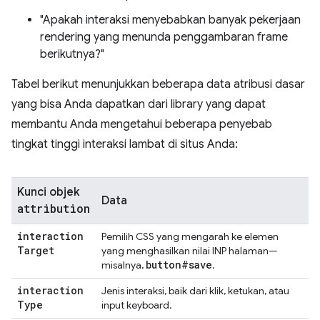
"Apakah interaksi menyebabkan banyak pekerjaan
rendering yang menunda penggambaran frame
berikutnya?"
Tabel berikut menunjukkan beberapa data atribusi dasar
yang bisa Anda dapatkan dari library yang dapat
membantu Anda mengetahui beberapa penyebab
tingkat tinggi interaksi lambat di situs Anda:
Kunci objek
Data
attribution
interaction
Pemilih CSS yang mengarah ke elemen
Target
yang menghasilkan nilai INP halaman—
button#save
misalnya,
.
interaction
Jenis interaksi, baik dari klik, ketukan, atau
Type
input keyboard.