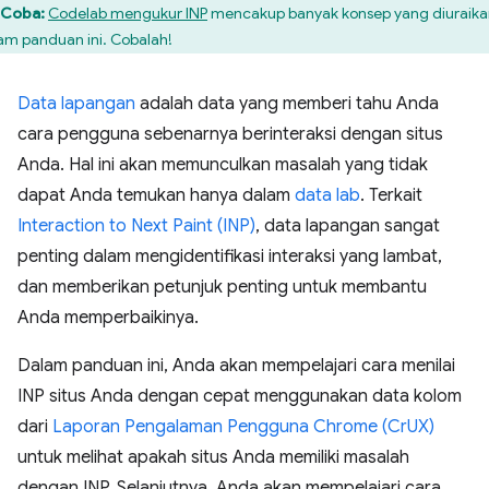
Coba:
Codelab mengukur INP
mencakup banyak konsep yang diuraika
am panduan ini. Cobalah!
Data lapangan
adalah data yang memberi tahu Anda
cara pengguna sebenarnya berinteraksi dengan situs
Anda. Hal ini akan memunculkan masalah yang tidak
dapat Anda temukan hanya dalam
data lab
. Terkait
Interaction to Next Paint (INP)
, data lapangan sangat
penting dalam mengidentifikasi interaksi yang lambat,
dan memberikan petunjuk penting untuk membantu
Anda memperbaikinya.
Dalam panduan ini, Anda akan mempelajari cara menilai
INP situs Anda dengan cepat menggunakan data kolom
dari
Laporan Pengalaman Pengguna Chrome (CrUX)
untuk melihat apakah situs Anda memiliki masalah
dengan INP. Selanjutnya, Anda akan mempelajari cara