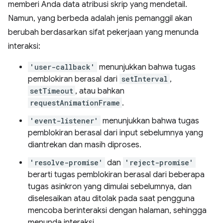
memberi Anda data atribusi skrip yang mendetail.
Namun, yang berbeda adalah jenis pemanggil akan
berubah berdasarkan sifat pekerjaan yang menunda
interaksi:
'user-callback'
menunjukkan bahwa tugas
pemblokiran berasal dari
setInterval
,
setTimeout
, atau bahkan
requestAnimationFrame
.
'event-listener'
menunjukkan bahwa tugas
pemblokiran berasal dari input sebelumnya yang
diantrekan dan masih diproses.
'resolve-promise'
dan
'reject-promise'
berarti tugas pemblokiran berasal dari beberapa
tugas asinkron yang dimulai sebelumnya, dan
diselesaikan atau ditolak pada saat pengguna
mencoba berinteraksi dengan halaman, sehingga
menunda interaksi.