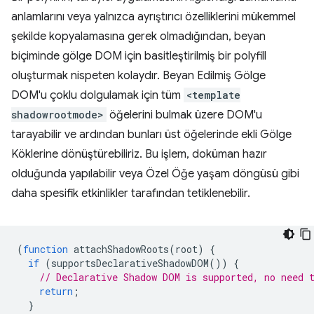
anlamlarını veya yalnızca ayrıştırıcı özelliklerini mükemmel
şekilde kopyalamasına gerek olmadığından, beyan
biçiminde gölge DOM için basitleştirilmiş bir polyfill
oluşturmak nispeten kolaydır. Beyan Edilmiş Gölge
DOM'u çoklu dolgulamak için tüm
<template
shadowrootmode>
öğelerini bulmak üzere DOM'u
tarayabilir ve ardından bunları üst öğelerinde ekli Gölge
Köklerine dönüştürebiliriz. Bu işlem, doküman hazır
olduğunda yapılabilir veya Özel Öğe yaşam döngüsü gibi
daha spesifik etkinlikler tarafından tetiklenebilir.
(
function
attachShadowRoots
(
root
)
{
if
(
supportsDeclarativeShadowDOM
())
{
// Declarative Shadow DOM is supported, no need 
return
;
}