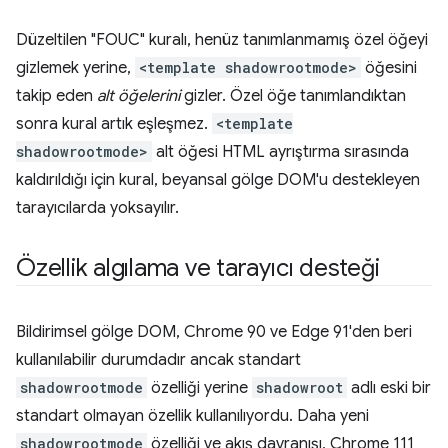
Düzeltilen "FOUC" kuralı, henüz tanımlanmamış özel öğeyi
gizlemek yerine,
<template shadowrootmode>
öğesini
takip eden
alt öğelerini
gizler. Özel öğe tanımlandıktan
sonra kural artık eşleşmez.
<template
shadowrootmode>
alt öğesi HTML ayrıştırma sırasında
kaldırıldığı için kural, beyansal gölge DOM'u destekleyen
tarayıcılarda yoksayılır.
Özellik algılama ve tarayıcı desteği
Bildirimsel gölge DOM, Chrome 90 ve Edge 91'den beri
kullanılabilir durumdadır ancak standart
shadowrootmode
özelliği yerine
shadowroot
adlı eski bir
standart olmayan özellik kullanılıyordu. Daha yeni
shadowrootmode
özelliği ve akış davranışı, Chrome 111