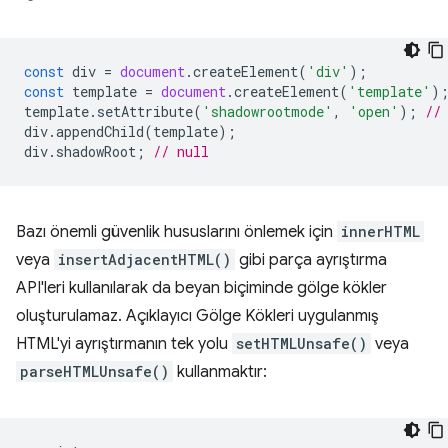
const
div
=
document
.
createElement
(
'div'
);
const
template
=
document
.
createElement
(
'template'
)
template
.
setAttribute
(
'shadowrootmode'
,
'open'
);
//
div
.
appendChild
(
template
);
div
.
shadowRoot
;
// null
Bazı önemli güvenlik hususlarını önlemek için
innerHTML
veya
insertAdjacentHTML()
gibi parça ayrıştırma
API'leri kullanılarak da beyan biçiminde gölge kökler
oluşturulamaz. Açıklayıcı Gölge Kökleri uygulanmış
HTML'yi ayrıştırmanın tek yolu
setHTMLUnsafe()
veya
parseHTMLUnsafe()
kullanmaktır: