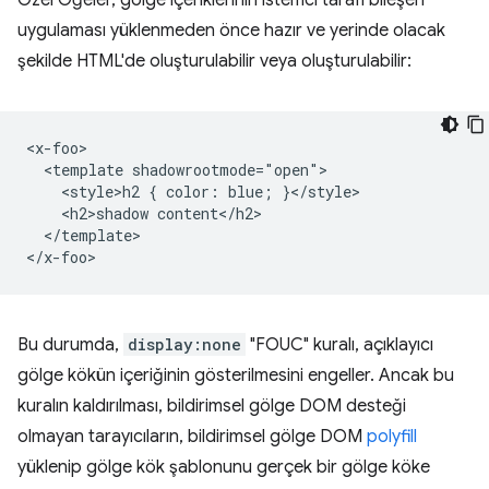
Özel Öğeler, gölge içeriklerinin istemci tarafı bileşen
uygulaması yüklenmeden önce hazır ve yerinde olacak
şekilde HTML'de oluşturulabilir veya oluşturulabilir:
<x-foo>

  <template shadowrootmode="open">

    <style>h2 { color: blue; }</style>

    <h2>shadow content</h2>

  </template>

Bu durumda,
display:none
"FOUC" kuralı, açıklayıcı
gölge kökün içeriğinin gösterilmesini engeller. Ancak bu
kuralın kaldırılması, bildirimsel gölge DOM desteği
olmayan tarayıcıların, bildirimsel gölge DOM
polyfill
yüklenip gölge kök şablonunu gerçek bir gölge köke