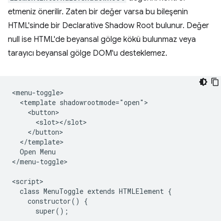
etmeniz önerilir. Zaten bir değer varsa bu bileşenin
HTML'sinde bir Declarative Shadow Root bulunur. Değer
null ise HTML'de beyansal gölge kökü bulunmaz veya
tarayıcı beyansal gölge DOM'u desteklemez.
<menu-toggle>

  <template shadowrootmode="open">

    <button>

      <slot></slot>

    </button>

  </template>

  Open Menu

</menu-toggle>

<script>

  class MenuToggle extends HTMLElement {

    constructor() {

      super();
