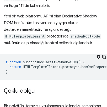
ve Edge 111'de kullanılabilir.
Yeni bir web platformu API'si olan Declarative Shadow
DOM henüz tüm tarayıcılarda yaygın olarak
desteklenmemektedir. Tarayıcı desteği,
HTMLTemplateElement
prototipinde
shadowRootMode
mülkünün olup olmadığı kontrol edilerek algılanabilir:
function
supportsDeclarativeShadowDOM
()
{
return
HTMLTemplateElement
.
prototype
.
hasOwnPropert
}
Çoklu dolgu
Bir polyfill'in, tarayıcı uygulamasının ilgilendiği zamanlama