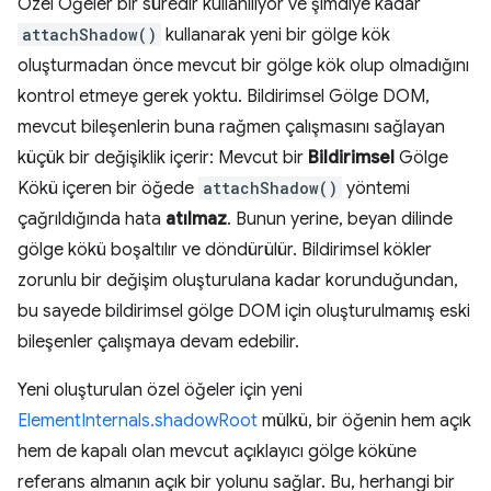
Özel Öğeler bir süredir kullanılıyor ve şimdiye kadar
attachShadow()
kullanarak yeni bir gölge kök
oluşturmadan önce mevcut bir gölge kök olup olmadığını
kontrol etmeye gerek yoktu. Bildirimsel Gölge DOM,
mevcut bileşenlerin buna rağmen çalışmasını sağlayan
küçük bir değişiklik içerir: Mevcut bir
Bildirimsel
Gölge
Kökü içeren bir öğede
attachShadow()
yöntemi
çağrıldığında hata
atılmaz
. Bunun yerine, beyan dilinde
gölge kökü boşaltılır ve döndürülür. Bildirimsel kökler
zorunlu bir değişim oluşturulana kadar korunduğundan,
bu sayede bildirimsel gölge DOM için oluşturulmamış eski
bileşenler çalışmaya devam edebilir.
Yeni oluşturulan özel öğeler için yeni
ElementInternals.shadowRoot
mülkü, bir öğenin hem açık
hem de kapalı olan mevcut açıklayıcı gölge köküne
referans almanın açık bir yolunu sağlar. Bu, herhangi bir