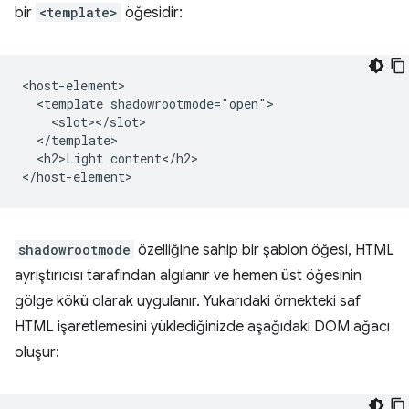
bir
<template>
öğesidir:
<host-element>

  <template shadowrootmode="open">

    <slot></slot>

  </template>

  <h2>Light content</h2>

shadowrootmode
özelliğine sahip bir şablon öğesi, HTML
ayrıştırıcısı tarafından algılanır ve hemen üst öğesinin
gölge kökü olarak uygulanır. Yukarıdaki örnekteki saf
HTML işaretlemesini yüklediğinizde aşağıdaki DOM ağacı
oluşur: