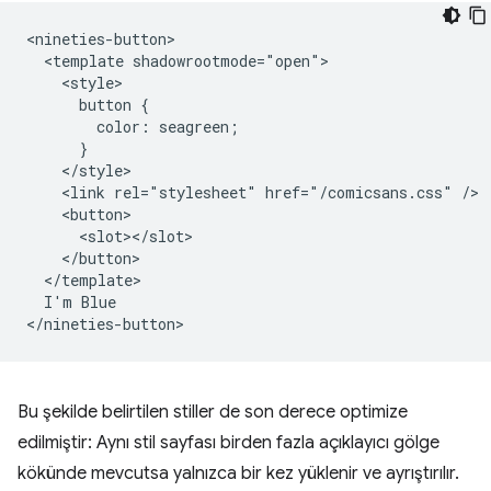
<nineties-button>

  <template shadowrootmode="open">

    <style>

      button {

        color: seagreen;

      }

    </style>

    <link rel="stylesheet" href="/comicsans.css" />

    <button>

      <slot></slot>

    </button>

  </template>

  I'm Blue

Bu şekilde belirtilen stiller de son derece optimize
edilmiştir: Aynı stil sayfası birden fazla açıklayıcı gölge
kökünde mevcutsa yalnızca bir kez yüklenir ve ayrıştırılır.