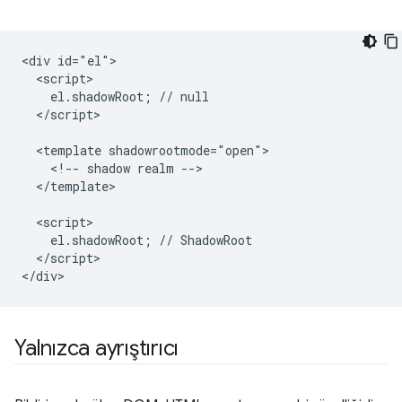
<div id="el">

  <script>

    el.shadowRoot; // null

  </script>

  <template shadowrootmode="open">

    <!-- shadow realm -->

  </template>

  <script>

    el.shadowRoot; // ShadowRoot

  </script>

Yalnızca ayrıştırıcı