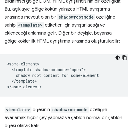
Bildirimsel gölge DOM, HTML ayrıştırıcısının bir özelliğidir.
Bu, açıklayıcı gölge kökün yalnızca HTML ayrıştırma
sırasında mevcut olan bir
shadowrootmode
özelliğine
sahip
<template>
etiketleri için ayrıştırılacağı ve
ekleneceği anlamına gelir. Diğer bir deyişle, beyansal
gölge kökler ilk HTML ayrıştırma sırasında oluşturulabilir:
<some-element>

  <template shadowrootmode="open">

    shadow root content for some-element

  </template>

<template>
öğesinin
shadowrootmode
özelliğini
ayarlamak hiçbir şey yapmaz ve şablon normal bir şablon
öğesi olarak kalır: