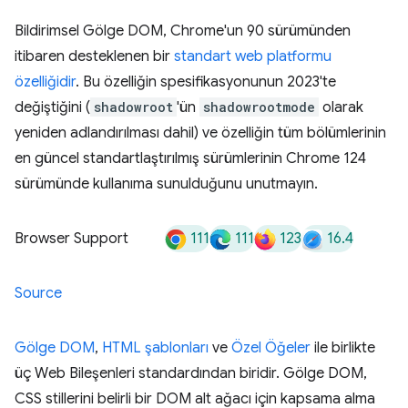
Bildirimsel Gölge DOM, Chrome'un 90 sürümünden
itibaren desteklenen bir
standart web platformu
özelliğidir
. Bu özelliğin spesifikasyonunun 2023'te
değiştiğini (
shadowroot
'ün
shadowrootmode
olarak
yeniden adlandırılması dahil) ve özelliğin tüm bölümlerinin
en güncel standartlaştırılmış sürümlerinin Chrome 124
sürümünde kullanıma sunulduğunu unutmayın.
111
111
123
16.4
Browser Support
Source
Gölge DOM
,
HTML şablonları
ve
Özel Öğeler
ile birlikte
üç Web Bileşenleri standardından biridir. Gölge DOM,
CSS stillerini belirli bir DOM alt ağacı için kapsama alma