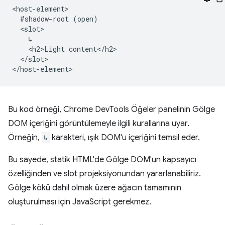
<host-element>

  #shadow-root (open)

  <slot>

    ↳

    <h2>Light content</h2>

  </slot>

Bu kod örneği, Chrome DevTools Öğeler panelinin Gölge
DOM içeriğini görüntülemeyle ilgili kurallarına uyar.
Örneğin,
↳
karakteri, ışık DOM'u içeriğini temsil eder.
Bu sayede, statik HTML'de Gölge DOM'un kapsayıcı
özelliğinden ve slot projeksiyonundan yararlanabiliriz.
Gölge kökü dahil olmak üzere ağacın tamamının
oluşturulması için JavaScript gerekmez.