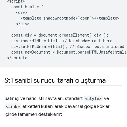
<script>

  const html = `

    <div>

      <template shadowrootmode="open"></template>

    </div>

  `;

  const div = document.createElement('div');

  div.innerHTML = html; // No shadow root here

  div.setHTMLUnsafe(html); // Shadow roots included

  const newDocument = Document.parseHTMLUnsafe(html);
Stil sahibi sunucu tarafı oluşturma
Satır içi ve harici stil sayfaları, standart
<style>
ve
<link>
etiketleri kullanılarak beyansal gölge kökleri
içinde tamamen desteklenir: