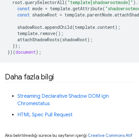
root
.
querySelectorAll
(
"template[shadowrootmode]"
).
const
mode
=
template
.
getAttribute
(
"shadowrootmo
const
shadowRoot
=
template
.
parentNode
.
attachSha
shadowRoot
.
appendChild
(
template
.
content
);
template
.
remove
();
attachShadowRoots
(
shadowRoot
);
});
})(
document
);
Daha fazla bilgi
Streaming Declarative Shadow DOM için
Chromestatus
HTML Spec Pull Request
Aksi belirtilmediği sürece bu sayfanın içeriği
Creative Commons Atıf