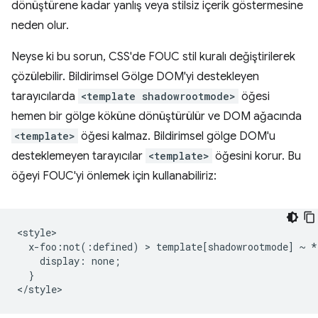
dönüştürene kadar yanlış veya stilsiz içerik göstermesine
neden olur.
Neyse ki bu sorun, CSS'de FOUC stil kuralı değiştirilerek
çözülebilir. Bildirimsel Gölge DOM'yi destekleyen
tarayıcılarda
<template shadowrootmode>
öğesi
hemen bir gölge köküne dönüştürülür ve DOM ağacında
<template>
öğesi kalmaz. Bildirimsel gölge DOM'u
desteklemeyen tarayıcılar
<template>
öğesini korur. Bu
öğeyi FOUC'yi önlemek için kullanabiliriz:
<style>

  x-foo:not(:defined) > template[shadowrootmode] ~ * 
    display: none;

  }
