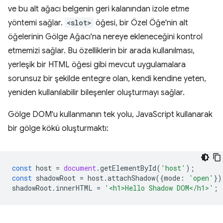
ve bu alt ağacı belgenin geri kalanından izole etme
yöntemi sağlar.
<slot>
öğesi, bir Özel Öğe'nin alt
öğelerinin Gölge Ağacı'na nereye ekleneceğini kontrol
etmemizi sağlar. Bu özelliklerin bir arada kullanılması,
yerleşik bir HTML öğesi gibi mevcut uygulamalara
sorunsuz bir şekilde entegre olan, kendi kendine yeten,
yeniden kullanılabilir bileşenler oluşturmayı sağlar.
Gölge DOM'u kullanmanın tek yolu, JavaScript kullanarak
bir gölge kökü oluşturmaktı:
const
host
=
document
.
getElementById
(
'host'
);
const
shadowRoot
=
host
.
attachShadow
({
mode
:
'open'
})
shadowRoot
.
innerHTML
=
'<h1>Hello Shadow DOM</h1>'
;