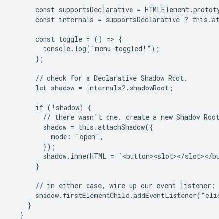
      const supportsDeclarative = HTMLElement.protot
      const internals = supportsDeclarative ? this.at
      const toggle = () => {

        console.log("menu toggled!");

      };

      // check for a Declarative Shadow Root.

      let shadow = internals?.shadowRoot;

      if (!shadow) {

        // there wasn't one. create a new Shadow Root
        shadow = this.attachShadow({

          mode: "open",

        });

        shadow.innerHTML = `<button><slot></slot></bu
      }

      // in either case, wire up our event listener:

      shadow.firstElementChild.addEventListener("clic
    }

  }
