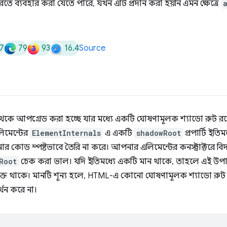
ে ব্যবহার করা যেতে পারে, যখন এটি প্রদান করা হয়নি এমন ক্ষেত্রে
7
79
93
16.4
Source
ে আপগ্রেড করা হচ্ছে যার মধ্যে একটি ঘোষণামূলক শ্যাডো রুট রয়েছ
লিমেন্টের
ElementInternals
এ একটি
shadowRoot
প্রপার্টি ইত
পনার কোড স্পষ্টভাবে তৈরি না করে। আপনার এলিমেন্টের কনস্ট্রাক্টরে বি
Root
চেক করা ভাল। যদি ইতিমধ্যে একটি মান থাকে, তাহলে এই উপ
ুক্ত থাকে। মানটি শূন্য হলে, HTML-এ কোনো ঘোষণামূলক শ্যাডো রুট উ
থন করে না।