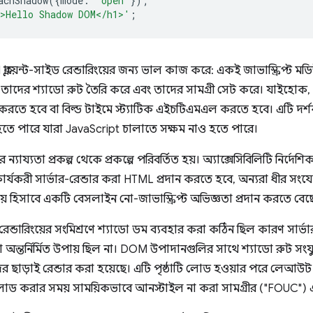
achShadow
({
mode
:
'open'
});
>Hello Shadow DOM</h1>'
;
লায়েন্ট-সাইড রেন্ডারিংয়ের জন্য ভাল কাজ করে: একই জাভাস্ক্রিপ্ট 
 তাদের শ্যাডো রুট তৈরি করে এবং তাদের সামগ্রী সেট করে। যাইহোক,
র করতে হবে বা বিল্ড টাইমে স্ট্যাটিক এইচটিএমএল করতে হবে। এটি দর্শ
শ হতে পারে যারা JavaScript চালাতে সক্ষম নাও হতে পারে।
ন্যায্যতা প্রকল্প থেকে প্রকল্পে পরিবর্তিত হয়। অ্যাক্সেসিবিলিটি নির্দে
কার্যকরী সার্ভার-রেন্ডার করা HTML প্রদান করতে হবে, অন্যরা ধীর স
য় হিসাবে একটি বেসলাইন নো-জাভাস্ক্রিপ্ট অভিজ্ঞতা প্রদান করতে বেছে
রেন্ডারিংয়ের সংমিশ্রণে শ্যাডো ডম ব্যবহার করা কঠিন ছিল কারণ সা
অন্তর্নির্মিত উপায় ছিল না। DOM উপাদানগুলির সাথে শ্যাডো রুট সংযু
দের ছাড়াই রেন্ডার করা হয়েছে। এটি পৃষ্ঠাটি লোড হওয়ার পরে লেআউট স
লোড করার সময় সাময়িকভাবে আনস্টাইল না করা সামগ্রীর ("FOUC") এ