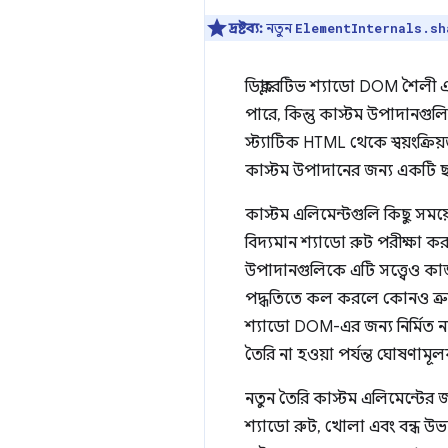
দ্রষ্টব্য:
নতুন
ElementInternals.sh
ডিক্লারেটিভ শ্যাডো DOM শৈলী 
পারে, কিন্তু কাস্টম উপাদানগুল
স্ট্যাটিক HTML থেকে স্বয়ংক্র
কাস্টম উপাদানের জন্য একটি ছা
কাস্টম এলিমেন্টগুলি কিছু সময়ে
বিদ্যমান শ্যাডো রুট পরীক্ষা 
উপাদানগুলিকে এটি সত্ত্বেও কা
পদ্ধতিতে কল করলে কোনও ত্র
শ্যাডো DOM-এর জন্য নির্মিত ন
তৈরি না হওয়া পর্যন্ত ঘোষণামূ
নতুন তৈরি কাস্টম এলিমেন্টের 
শ্যাডো রুট, খোলা এবং বন্ধ উভয়