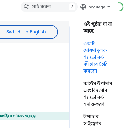
/
এই পৃষ্ঠায় যা যা
আছে
একটি
ঘোষণামূলক
শ্যাডো রুট
কীভাবে তৈরি
করবেন
কাস্টম উপাদান
এবং বিদ্যমান
শ্যাডো রুট
সনাক্তকরণ
েসলাইনে
পরিণত হয়েছে।
উপাদান
হাইড্রেশন