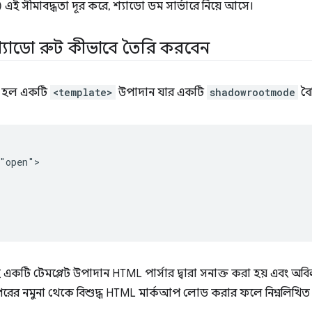
এই সীমাবদ্ধতা দূর করে, শ্যাডো ডম সার্ভারে নিয়ে আসে।
যাডো রুট কীভাবে তৈরি করবেন
ট হল একটি
<template>
উপাদান যার একটি
shadowrootmode
বৈশ
"open">

সহ একটি টেমপ্লেট উপাদান HTML পার্সার দ্বারা সনাক্ত করা হয় এবং অবি
উপরের নমুনা থেকে বিশুদ্ধ HTML মার্কআপ লোড করার ফলে নিম্নলিখিত D