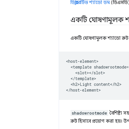
ডিক্লারেটিভ শ্যাডো ডম
(ডিএসডি) 
একটি ঘোষণামূলক শ্
একটি ঘোষণামূলক শ্যাডো রু
<host-element>

  <template shadowrootmode=
    <slot></slot>

  </template>

  <h2>Light content</h2>

shadowrootmode
বৈশিষ্ট্য 
রুট হিসাবে প্রয়োগ করা হয়। 