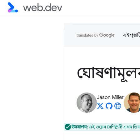
এই পৃষ্ঠা
ঘোষণামূল
Jason Miller
উদযাপন:
এই ওয়েব বৈশিষ্ট্যটি এখন তিন