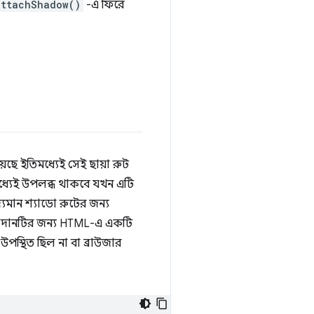
attachShadow()
-এ ফিরে
ে ইতিমধ্যেই সেই ছায়া রুট
িমধ্যেই উপলব্ধ থাকবে যখন এটি
দ্যমান শ্যাডো রুটের জন্য
াদানটির জন্য HTML-এ একটি
পস্থিত ছিল না বা ব্রাউজার