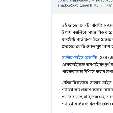
const
shadowRoot
=
host
.
att
shadowRoot
.
innerHTML
=
'<h1
এই ধরনের একটি আবশ্যিক API ক্
উপাদানগুলিকে সংজ্ঞায়িত করে
কনটেন্ট সার্ভার-সাইডে রেন্ডা
প্রদানের একটি গুরুত্বপূর্ণ অং
সার্ভার-সাইড রেন্ডারিং
(SSR) এর 
ওয়েবসাইটকে অবশ্যই সম্পূর্ণ 
পারফরম্যান্স নিশ্চিত করার উপা
ঐতিহাসিকভাবে, সার্ভার-সাইড 
শ্যাডো রুট প্রকাশ করার কোনো 
প্রভাব রয়েছে যা ইতিমধ্যেই তা
শ্যাডো রুটের স্টাইলশীটগুলি 