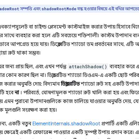
সম্পত্তি এবং
বন্ধ হওয়ার বিষয়ে এই নথির আপডে
adowRoot
shadowRootMode
এনক্যাপসুলেট বা চাইল্ড প্লেসমেন্ট কাস্টমাইজ করার উপায় হিসাবে ন
ির সাথে ব্যবহার করা হলে এটি সবচেয়ে শক্তিশালী। কাস্টম উপাদান ব্য
িয়ভাবে আপগ্রেড হয়ে যায়। ডিক্লেরেটিভ শ্যাডো ডম প্রবর্তনের সাথে, 
য়া রুট থাকা সম্ভব।
র জন্য প্রায় ছিল, এবং এখন পর্যন্ত
attachShadow()
ব্যবহার করে 
করার কোন কারণ ছিল না। ডিক্লারেটিভ শ্যাডো ডিওএম-এ একটি ছোট পরিবর্
জ করার অনুমতি দেয়: বিদ্যমান
ডিক্লারেটিভ
শ্যাডো রুট সহ একটি উপাদ
ুটি হবে
না
। পরিবর্তে, ঘোষণামূলক শ্যাডো রুট খালি করা হয় এবং ফ
য় এমন পুরানো উপাদানগুলিকে কাজ চালিয়ে যাওয়ার অনুমতি দেয়, যেহে
লক মূলগুলি সংরক্ষণ করা হয়।
জন্য, একটি নতুন
ElementInternals.shadowRoot
প্রপার্টি একটি এলিমে
 ক্ষেত্রেই একটি রেফারেন্স পাওয়ার একটি সুস্পষ্ট উপায় প্রদান করে। এ