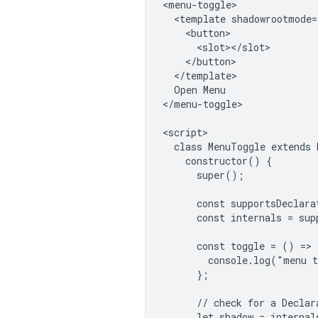
<menu-toggle>

  <template shadowrootmode=
    <button>

      <slot></slot>

    </button>

  </template>

  Open Menu

</menu-toggle>

<script>

  class MenuToggle extends 
    constructor() {

      super();

      const supportsDeclara
      const internals = sup
      const toggle = () => {
        console.log("menu t
      };

      // check for a Declar
      let shadow = internal