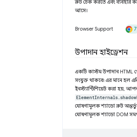
রুট চেক করতে এবং ব্যবহার করত
আসে।
7
Browser Support
উপাদান হাইড্রেশন
একটি কাস্টম উপাদান HTML থেক
সংযুক্ত থাকবে৷ এর মানে হল এ
ইনস্ট্যান্টিশিয়েট করা হয়, আ
ElementInternals.shadow
ঘোষণামূলক শ্যাডো রুট অন্তর্ভ
ঘোষণামূলক শ্যাডো DOM সমর্