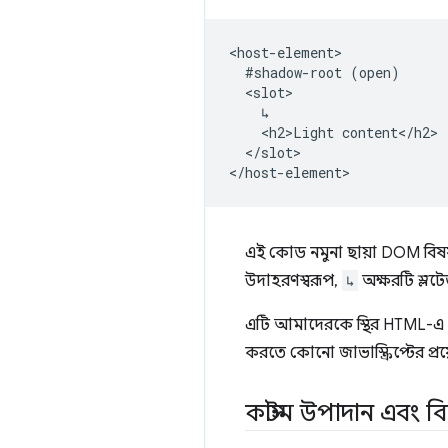
<host-element>

  #shadow-root (open)

  <slot>

    ↳

    <h2>Light content</h2>

  </slot>

এই কোড নমুনা ছায়া DOM বিষয়
উদাহরণস্বরূপ,
↳
অক্ষরটি স্লটে
এটি আমাদেরকে স্থির HTML-এ S
করতে কোনো জাভাস্ক্রিপ্টের প্র
কাস্টম উপাদান এবং ব