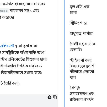
সমর্থিত হয়েছে৷ মনে রাখবেন
মূল প্রতি এক
mode
নামকরণ সহ), এবং
ছায়া
ণ করেছে৷
স্ট্রিমিং শান্ত
শুধুমাত্র পার্সার
শৈলী সহ সার্ভার-
 এলিমেন্ট
দ্বারা বৃত্তাকার।
রেন্ডারিং
 সাবট্রিটিকে নথির বাকি অংশ
্টম এলিমেন্টের শিশুদের ছায়া
স্টাইল না করা
য উপাদানগুলি তৈরি করার জন্য
বিষয়বস্তুর ফ্ল্যাশ
কীভাবে এড়ানো
তে বিরামহীনভাবে সংহত করে৷
যায়
ুট তৈরি করা:
বৈশিষ্ট্য
সনাক্তকরণ এবং
ব্রাউজার সমর্থন