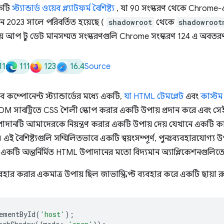
একটি
স্ট্যান্ডার্ড ওয়েব প্ল্যাটফর্ম বৈশিষ্ট্য
, যা 90 সংস্করণ থেকে Chrome-এ 
শন 2023 সালে পরিবর্তিত হয়েছে (
shadowroot
থেকে
shadowroot
চেয়ে আপ টু ডেট মানসম্মত সংস্করণগুলি Chrome সংস্করণ 124 এ অবতর
11
111
123
16.4
Source
কম্পোনেন্ট স্ট্যান্ডার্ডের মধ্যে একটি,
যা HTML টেমপ্লেট
এবং
কাস্টম
OM সাবট্রিতে CSS শৈলী স্কোপ করার একটি উপায় প্রদান করে এবং সেই
দানটি আমাদেরকে নিয়ন্ত্রণ করার একটি উপায় দেয় যেখানে একটি কাস
 এই বৈশিষ্ট্যগুলি সম্মিলিতভাবে একটি স্বয়ংসম্পূর্ণ, পুনঃব্যবহারযোগ্
একটি অন্তর্নির্মিত HTML উপাদানের মতো বিদ্যমান অ্যাপ্লিকেশনগুলি
ার করার একমাত্র উপায় ছিল জাভাস্ক্রিপ্ট ব্যবহার করে একটি ছায়া র
ementById
(
'host'
);