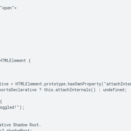
"open">

HTMLElement {

tive = HTMLElement.prototype.hasOwnProperty("attachInter
portsDeclarative ? this.attachInternals() : undefined;



oggled!");

ative Shadow Root.

s?.shadowRoot;
