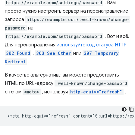
https://example.com/settings/password
. Вам
просто нужно настроить сервер на перенаправление
запроса
https://example.com/.well-known/change-
password
на
https://example.com/settings/password
. Вот и всё.
Для перенаправления
используйте код статуса HTTP
302 Found
,
303 See Other
или
307 Temporary
Redirect
.
В качестве альтернативы вы можете предоставить
HTML по URL-адресу
.well-known/change-password
с тегом
<meta>
, используя
http-equiv="refresh"
.