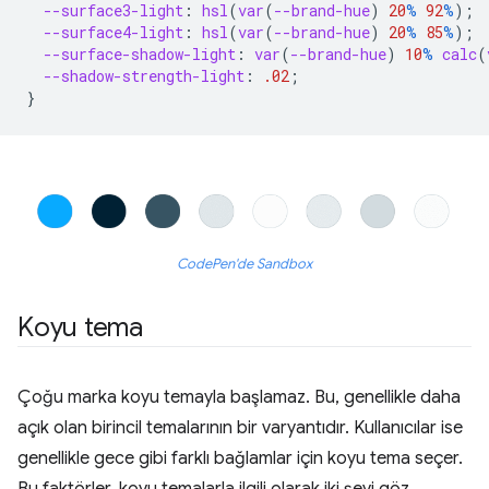
--surface3-light
:
hsl
(
var
(
--brand-hue
)
20
%
92
%
);
--surface4-light
:
hsl
(
var
(
--brand-hue
)
20
%
85
%
);
--surface-shadow-light
:
var
(
--brand-hue
)
10
%
calc
(
--shadow-strength-light
:
.02
;
}
CodePen'de Sandbox
Koyu tema
Çoğu marka koyu temayla başlamaz. Bu, genellikle daha
açık olan birincil temalarının bir varyantıdır. Kullanıcılar ise
genellikle gece gibi farklı bağlamlar için koyu tema seçer.