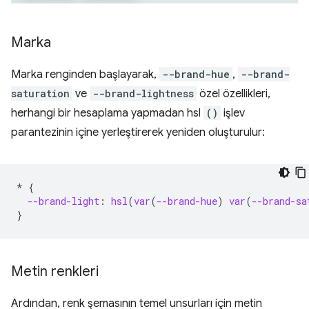
Marka
Marka renginden başlayarak,
--brand-hue
,
--brand-
saturation
ve
--brand-lightness
özel özellikleri,
herhangi bir hesaplama yapmadan hsl
()
işlev
parantezinin içine yerleştirerek yeniden oluşturulur:
*
{
--brand-light
:
hsl
(
var
(
--brand-hue
)
var
(
--brand-sa
}
Metin renkleri
Ardından, renk şemasının temel unsurları için metin