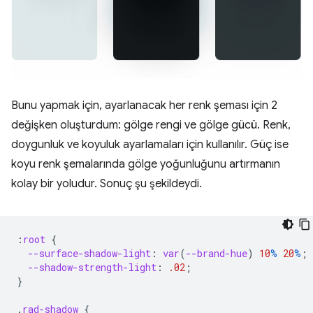
Bunu yapmak için, ayarlanacak her renk şeması için 2
değişken oluşturdum: gölge rengi ve gölge gücü. Renk,
doygunluk ve koyuluk ayarlamaları için kullanılır. Güç ise
koyu renk şemalarında gölge yoğunluğunu artırmanın
kolay bir yoludur. Sonuç şu şekildeydi.
:
root
{
--surface-shadow-light
:
var
(
--brand-hue
)
10
%
20
%
;
--shadow-strength-light
:
.02
;
}
.
rad-shadow
{