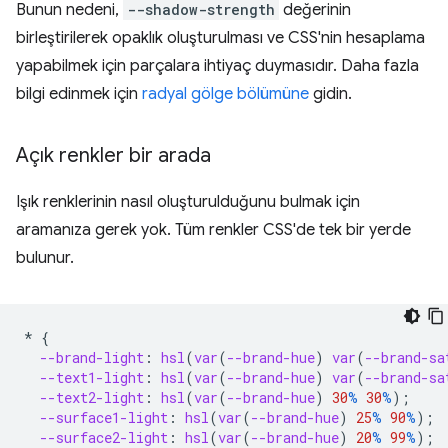
Bunun nedeni,
--shadow-strength
değerinin
birleştirilerek opaklık oluşturulması ve CSS'nin hesaplama
yapabilmek için parçalara ihtiyaç duymasıdır. Daha fazla
bilgi edinmek için
radyal gölge bölümüne
gidin.
Açık renkler bir arada
Işık renklerinin nasıl oluşturulduğunu bulmak için
aramanıza gerek yok. Tüm renkler CSS'de tek bir yerde
bulunur.
*
{
--brand-light
:
hsl
(
var
(
--brand-hue
)
var
(
--brand-sa
--text1-light
:
hsl
(
var
(
--brand-hue
)
var
(
--brand-sa
--text2-light
:
hsl
(
var
(
--brand-hue
)
30
%
30
%
);
--surface1-light
:
hsl
(
var
(
--brand-hue
)
25
%
90
%
);
--surface2-light
:
hsl
(
var
(
--brand-hue
)
20
%
99
%
);