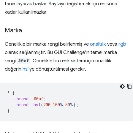
tanımlayarak başlar. Sayfayı değiştirmek için en sona
kadar kullanılmazlar.
Marka
Genellikle bir marka rengi belirlenmiş ve
onaltılık
veya
rgb
olarak sağlanmıştır. Bu GUI Challenge'ın temel marka
rengi
#0af
. Öncelikle bu renk sistemi için onaltılık
değerin
hsl
'ye dönüştürülmesi gerekir.
*
{
--brand
:
#0af
;
--brand
:
hsl
(
200
100
%
50
%
);
}