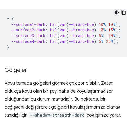
*
{
--surface1-dark
:
hsl
(
var
(
--brand-hue
)
10
%
10
%
);
--surface2-dark
:
hsl
(
var
(
--brand-hue
)
10
%
15
%
);
--surface3-dark
:
hsl
(
var
(
--brand-hue
)
5
%
20
%
);
--surface4-dark
:
hsl
(
var
(
--brand-hue
)
5
%
25
%
);
}
Gölgeler
Koyu temada gölgeleri görmek çok zor olabilir. Zaten
oldukça koyu olan bir şeyi daha da koyulaştırmak zor
olduğundan bu durum mantıklıdır. Bu noktada, bir
değişkeni değiştirerek gölgeleri koyulaştırmamıza olanak
tanıdığı için
--shadow-strength-dark
çok işimize yarar.