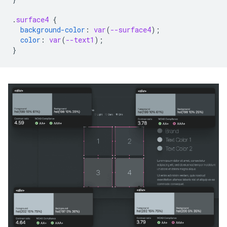
.
surface4
{
background-color
:
var
(
--surface4
);
color
:
var
(
--text1
);
}