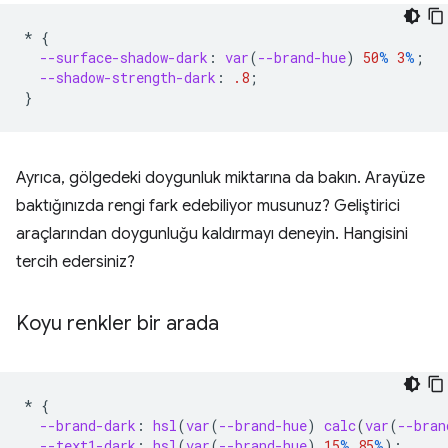
*
{
--surface-shadow-dark
:
var
(
--brand-hue
)
50
%
3
%
;
--shadow-strength-dark
:
.8
;
}
Ayrıca, gölgedeki doygunluk miktarına da bakın. Arayüze
baktığınızda rengi fark edebiliyor musunuz? Geliştirici
araçlarından doygunluğu kaldırmayı deneyin. Hangisini
tercih edersiniz?
Koyu renkler bir arada
*
{
--brand-dark
:
hsl
(
var
(
--brand-hue
)
calc
(
var
(
--bran
--text1-dark
:
hsl
(
var
(
--brand-hue
)
15
%
85
%
);