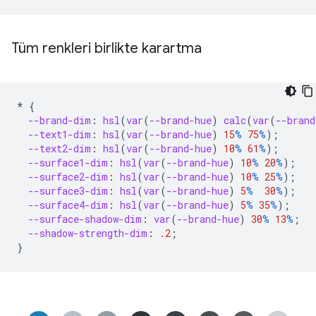
Tüm renkleri birlikte karartma
*
{
--brand-dim
:
hsl
(
var
(
--brand-hue
)
calc
(
var
(
--brand
--text1-dim
:
hsl
(
var
(
--brand-hue
)
15
%
75
%
);
--text2-dim
:
hsl
(
var
(
--brand-hue
)
10
%
61
%
);
--surface1-dim
:
hsl
(
var
(
--brand-hue
)
10
%
20
%
);
--surface2-dim
:
hsl
(
var
(
--brand-hue
)
10
%
25
%
);
--surface3-dim
:
hsl
(
var
(
--brand-hue
)
5
%
30
%
);
--surface4-dim
:
hsl
(
var
(
--brand-hue
)
5
%
35
%
);
--surface-shadow-dim
:
var
(
--brand-hue
)
30
%
13
%
;
--shadow-strength-dim
:
.2
;
}