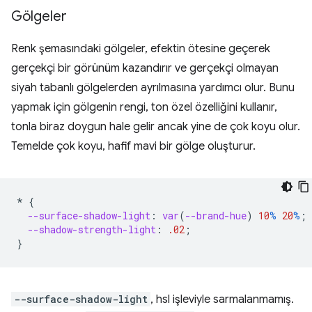
Gölgeler
Renk şemasındaki gölgeler, efektin ötesine geçerek
gerçekçi bir görünüm kazandırır ve gerçekçi olmayan
siyah tabanlı gölgelerden ayrılmasına yardımcı olur. Bunu
yapmak için gölgenin rengi, ton özel özelliğini kullanır,
tonla biraz doygun hale gelir ancak yine de çok koyu olur.
Temelde çok koyu, hafif mavi bir gölge oluşturur.
*
{
--surface-shadow-light
:
var
(
--brand-hue
)
10
%
20
%
;
--shadow-strength-light
:
.02
;
}
--surface-shadow-light
, hsl işleviyle sarmalanmamış.