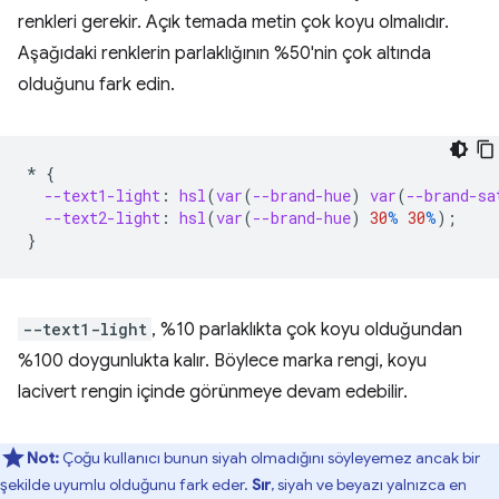
renkleri gerekir. Açık temada metin çok koyu olmalıdır.
Aşağıdaki renklerin parlaklığının %50'nin çok altında
olduğunu fark edin.
*
{
--text1-light
:
hsl
(
var
(
--brand-hue
)
var
(
--brand-sa
--text2-light
:
hsl
(
var
(
--brand-hue
)
30
%
30
%
);
}
--text1-light
, %10 parlaklıkta çok koyu olduğundan
%100 doygunlukta kalır. Böylece marka rengi, koyu
lacivert rengin içinde görünmeye devam edebilir.
Not:
Çoğu kullanıcı bunun siyah olmadığını söyleyemez ancak bir
şekilde uyumlu olduğunu fark eder.
Sır
, siyah ve beyazı yalnızca en