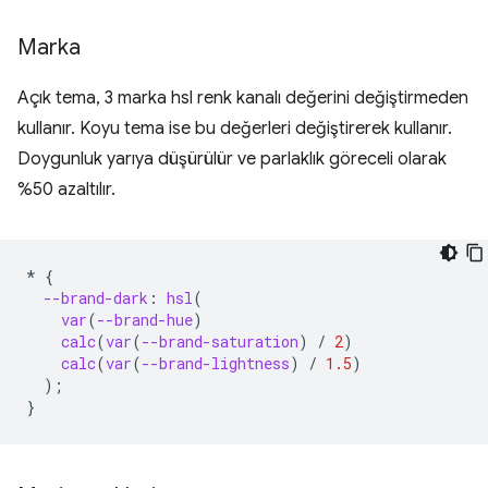
Marka
Açık tema, 3 marka hsl renk kanalı değerini değiştirmeden
kullanır. Koyu tema ise bu değerleri değiştirerek kullanır.
Doygunluk yarıya düşürülür ve parlaklık göreceli olarak
%50 azaltılır.
*
{
--brand-dark
:
hsl
(
var
(
--brand-hue
)
calc
(
var
(
--brand-saturation
)
/
2
)
calc
(
var
(
--brand-lightness
)
/
1.5
)
);
}