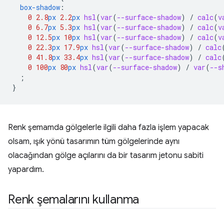
box-shadow
:
0
2.8
px
2.2
px
hsl
(
var
(
--surface-shadow
)
/
calc
(
v
0
6.7
px
5.3
px
hsl
(
var
(
--surface-shadow
)
/
calc
(
v
0
12.5
px
10
px
hsl
(
var
(
--surface-shadow
)
/
calc
(
v
0
22.3
px
17.9
px
hsl
(
var
(
--surface-shadow
)
/
calc
0
41.8
px
33.4
px
hsl
(
var
(
--surface-shadow
)
/
calc
0
100
px
80
px
hsl
(
var
(
--surface-shadow
)
/
var
(
--s
;
}
Renk şemamda gölgelerle ilgili daha fazla işlem yapacak
olsam, ışık yönü tasarımın tüm gölgelerinde aynı
olacağından gölge açılarını da bir tasarım jetonu sabiti
yapardım.
Renk şemalarını kullanma