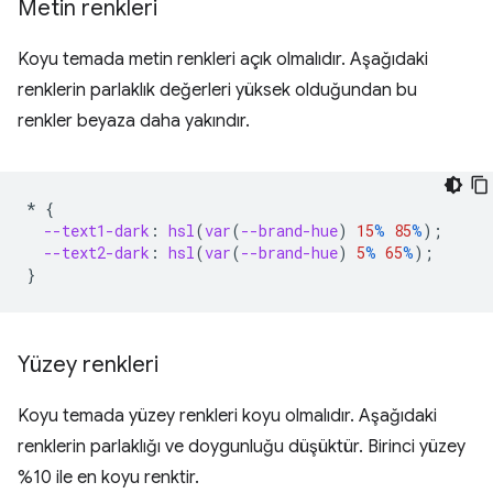
Metin renkleri
Koyu temada metin renkleri açık olmalıdır. Aşağıdaki
renklerin parlaklık değerleri yüksek olduğundan bu
renkler beyaza daha yakındır.
*
{
--text1-dark
:
hsl
(
var
(
--brand-hue
)
15
%
85
%
);
--text2-dark
:
hsl
(
var
(
--brand-hue
)
5
%
65
%
);
}
Yüzey renkleri
Koyu temada yüzey renkleri koyu olmalıdır. Aşağıdaki
renklerin parlaklığı ve doygunluğu düşüktür. Birinci yüzey
%10 ile en koyu renktir.