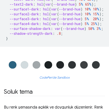
--text2-dark
:
hsl
(
var
(
--brand-hue
)
5
%
65
%
);
--surface1-dark
:
hsl
(
var
(
--brand-hue
)
10
%
10
%
);
--surface2-dark
:
hsl
(
var
(
--brand-hue
)
10
%
15
%
);
--surface3-dark
:
hsl
(
var
(
--brand-hue
)
5
%
20
%
);
--surface4-dark
:
hsl
(
var
(
--brand-hue
)
5
%
25
%
);
--surface-shadow-dark
:
var
(
--brand-hue
)
50
%
3
%
;
--shadow-strength-dark
:
.8
;
}
CodePen'de Sandbox
Soluk tema
Bu renk şemasında açıklık ve doygunluk düzenlenir. Renk