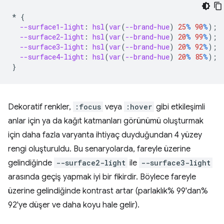
*
{
--surface1-light
:
hsl
(
var
(
--brand-hue
)
25
%
90
%
);
--surface2-light
:
hsl
(
var
(
--brand-hue
)
20
%
99
%
);
--surface3-light
:
hsl
(
var
(
--brand-hue
)
20
%
92
%
);
--surface4-light
:
hsl
(
var
(
--brand-hue
)
20
%
85
%
);
}
Dekoratif renkler,
:focus
veya
:hover
gibi etkileşimli
anlar için ya da kağıt katmanları görünümü oluşturmak
için daha fazla varyanta ihtiyaç duyduğundan 4 yüzey
rengi oluşturuldu. Bu senaryolarda, fareyle üzerine
gelindiğinde
--surface2-light
ile
--surface3-light
arasında geçiş yapmak iyi bir fikirdir. Böylece fareyle
üzerine gelindiğinde kontrast artar (parlaklık% 99'dan%
92'ye düşer ve daha koyu hale gelir).