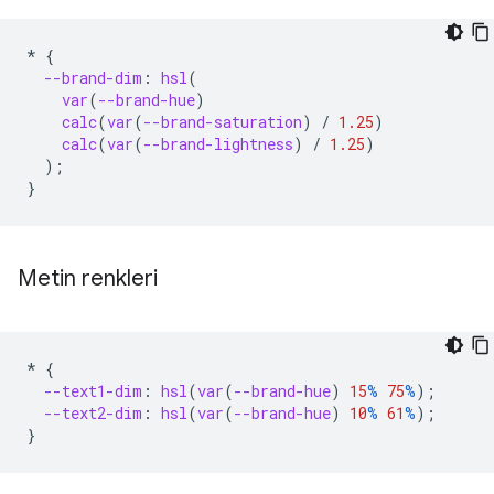
*
{
--brand-dim
:
hsl
(
var
(
--brand-hue
)
calc
(
var
(
--brand-saturation
)
/
1.25
)
calc
(
var
(
--brand-lightness
)
/
1.25
)
);
}
Metin renkleri
*
{
--text1-dim
:
hsl
(
var
(
--brand-hue
)
15
%
75
%
);
--text2-dim
:
hsl
(
var
(
--brand-hue
)
10
%
61
%
);
}