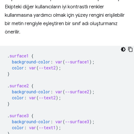
Ekipteki diğer kullanıcıların iyi kontrastlı renkler
kullanmasına yardımcı olmak için yüzey rengini erişilebilir
bir metin rengiyle eşleştiren bir sınıf adı oluşturmanız
önerilir.
.
surface1
{
background-color
:
var
(
--surface1
);
color
:
var
(
--text2
);
}
.
surface2
{
background-color
:
var
(
--surface2
);
color
:
var
(
--text2
);
}
.
surface3
{
background-color
:
var
(
--surface3
);
color
:
var
(
--text1
);
}