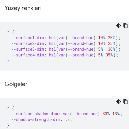
Yüzey renkleri
*
{
--surface1-dim
:
hsl
(
var
(
--brand-hue
)
10
%
20
%
);
--surface2-dim
:
hsl
(
var
(
--brand-hue
)
10
%
25
%
);
--surface3-dim
:
hsl
(
var
(
--brand-hue
)
5
%
30
%
);
--surface4-dim
:
hsl
(
var
(
--brand-hue
)
5
%
35
%
);
}
Gölgeler
*
{
--surface-shadow-dim
:
var
(
--brand-hue
)
30
%
13
%
;
--shadow-strength-dim
:
.2
;
}