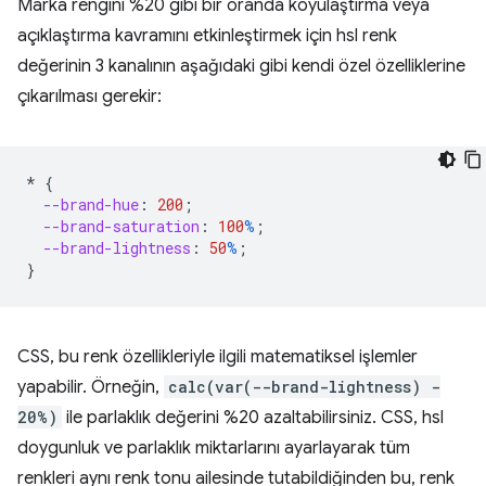
Marka rengini %20 gibi bir oranda koyulaştırma veya
açıklaştırma kavramını etkinleştirmek için hsl renk
değerinin 3 kanalının aşağıdaki gibi kendi özel özelliklerine
çıkarılması gerekir:
*
{
--brand-hue
:
200
;
--brand-saturation
:
100
%
;
--brand-lightness
:
50
%
;
}
CSS, bu renk özellikleriyle ilgili matematiksel işlemler
yapabilir. Örneğin,
calc(var(--brand-lightness) -
20%)
ile parlaklık değerini %20 azaltabilirsiniz. CSS, hsl
doygunluk ve parlaklık miktarlarını ayarlayarak tüm
renkleri aynı renk tonu ailesinde tutabildiğinden bu, renk