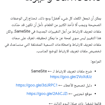
يمكن أن تجعل الكعك كل شيء أفضل! ومع ذلك، تحتاج إلى الوصفات
الصحيحة ويجب ألا تأخذ الكثير من الطعام. نأمل أن تكون قد حدّثت
ملفات تعريف الارتباط من أجل التغييرات الجديدة في SameSite، ولكن
هذا التغيير ليس سوى لمحة عن ما يمكن تحقيقه. تعرف على سمات
ملفات تعريف الارتباط واصطلاحات التسمية المختلفة التي ستساعدك في
تخصيص ملفات تعريف الارتباط للوضع المناسب.
المراجع:
شرح ملفات تعريف الارتباط لـ SameSite ←
https://goo.gle/2VoXdUz
دليل تصحيح الأخطاء ←
https://goo.gle/3dJRPC1
موقع تجريبي ←
https://goo.gle/2A6CJZi
قائمة تشغيل ذات صلة: اليوم الثالث ←