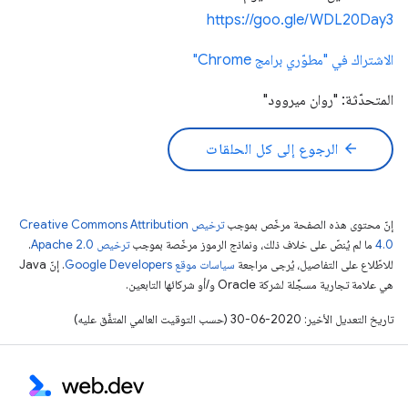
https://goo.gle/WDL20Day3
الاشتراك في "مطوّري برامج Chrome"
المتحدّثة: "روان ميروود"
arrow_back
الرجوع إلى كل الحلقات
إنّ محتوى هذه الصفحة مرخّص بموجب
ترخيص Creative Commons Attribution
4.0‏
ما لم يُنصّ على خلاف ذلك، ونماذج الرموز مرخّصة بموجب
ترخيص Apache 2.0‏
.
للاطّلاع على التفاصيل، يُرجى مراجعة
سياسات موقع Google Developers‏
. إنّ Java
هي علامة تجارية مسجَّلة لشركة Oracle و/أو شركائها التابعين.
تاريخ التعديل الأخير: 2020-06-30 (حسب التوقيت العالمي المتفَّق عليه)