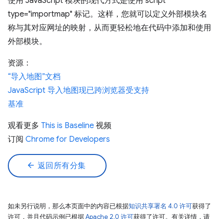
使用 JavaScript 模块的现代方式是使用 script
type="importmap" 标记。这样，您就可以定义外部模块名
称与其对应网址的映射，从而更轻松地在代码中添加和使用
外部模块。
资源：
“导入地图”文档
JavaScript 导入地图现已跨浏览器受支持
基准
观看更多
This is Baseline
视频
订阅
Chrome for Developers
arrow_back
返回所有分集
如未另行说明，那么本页面中的内容已根据
知识共享署名 4.0 许可
获得了
许可，并且代码示例已根据
Apache 2.0 许可
获得了许可。有关详情，请