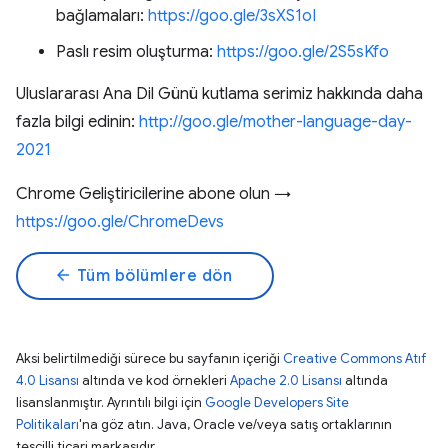
bağlamaları:
https://goo.gle/3sXS1oI
Paslı resim oluşturma:
https://goo.gle/2S5sKfo
Uluslararası Ana Dil Günü kutlama serimiz hakkında daha
fazla bilgi edinin:
http://goo.gle/mother-language-day-
2021
Chrome Geliştiricilerine abone olun →
https://goo.gle/ChromeDevs
arrow_back
Tüm bölümlere dön
Aksi belirtilmediği sürece bu sayfanın içeriği
Creative Commons Atıf
4.0 Lisansı
altında ve kod örnekleri
Apache 2.0 Lisansı
altında
lisanslanmıştır. Ayrıntılı bilgi için
Google Developers Site
Politikaları
'na göz atın. Java, Oracle ve/veya satış ortaklarının
tescilli ticari markasıdır.