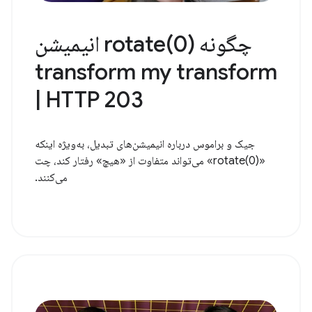
چگونه rotate(0) انیمیشن
transform my transform
| HTTP 203
جیک و براموس درباره انیمیشن‌های تبدیل، به‌ویژه اینکه
«rotate(0)» می‌تواند متفاوت از «هیچ» رفتار کند، چت
می‌کنند.