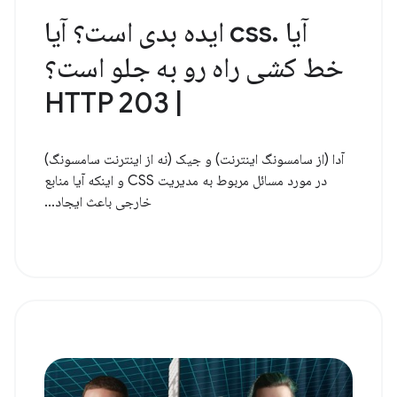
آیا .css ایده بدی است؟ آیا
خط کشی راه رو به جلو است؟
| HTTP 203
آدا (از سامسونگ اینترنت) و جیک (نه از اینترنت سامسونگ)
در مورد مسائل مربوط به مدیریت CSS و اینکه آیا منابع
خارجی باعث ایجاد...