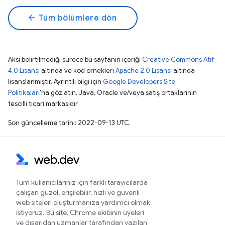
arrow_back
Tüm bölümlere dön
Aksi belirtilmediği sürece bu sayfanın içeriği
Creative Commons Atıf
4.0 Lisansı
altında ve kod örnekleri
Apache 2.0 Lisansı
altında
lisanslanmıştır. Ayrıntılı bilgi için
Google Developers Site
Politikaları
'na göz atın. Java, Oracle ve/veya satış ortaklarının
tescilli ticari markasıdır.
Son güncelleme tarihi: 2022-09-13 UTC.
Tüm kullanıcılarınız için farklı tarayıcılarda
çalışan güzel, erişilebilir, hızlı ve güvenli
web siteleri oluşturmanıza yardımcı olmak
istiyoruz. Bu site, Chrome ekibinin üyeleri
ve dışarıdan uzmanlar tarafından yazılan