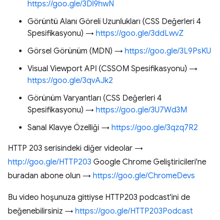
https://goo.gle/3Dl9hwN
Görüntü Alanı Göreli Uzunlukları (CSS Değerleri 4
Spesifikasyonu) →
https://goo.gle/3ddLwvZ
Görsel Görünüm (MDN) →
https://goo.gle/3L9PsKU
Visual Viewport API (CSSOM Spesifikasyonu) →
https://goo.gle/3qvAJk2
Görünüm Varyantları (CSS Değerleri 4
Spesifikasyonu) →
https://goo.gle/3U7Wd3M
Sanal Klavye Özelliği →
https://goo.gle/3qzq7R2
HTTP 203 serisindeki diğer videolar →
http://goo.gle/HTTP203
Google Chrome Geliştiricileri'ne
buradan abone olun →
https://goo.gle/ChromeDevs
Bu video hoşunuza gittiyse HTTP203 podcast'ini de
beğenebilirsiniz →
https://goo.gle/HTTP203Podcast