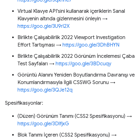
https://goo.gle/3qxhne7
Virtual Klavye API'sini kullanarak içeriklerin Sanal
Klavyenin altında gizlenmesini önleyin →
https://goo.gle/3U9rl2X
Birlikte Çalışabilirlik 2022 Viewport Investigation
Effort Tartışması →
https://goo.gle/3DhBHYN
Birlikte Çalışabilirlik 2022 Görünüm İncelemesi Çaba
Test Sayfaları →
https://goo.gle/3BDcuqy
Görüntü Alanını Yeniden Boyutlandırma Davranışı ve
Konumlandırmasıyla İlgili CSSWG Sorunu →
https://goo.gle/3QJe12q
Spesifikasyonlar:
(Düzen) Görünüm Tanımı (CSS2 Spesifikasyonu) →
https://goo.gle/3DlfjxG
Blok Tanımı İçeren (CSS2 Spesifikasyonu) →