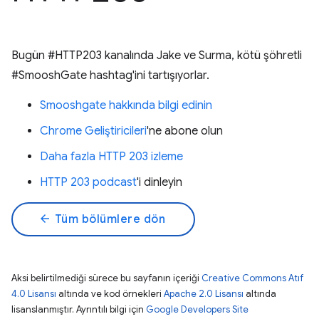
Bugün #HTTP203 kanalında Jake ve Surma, kötü şöhretli
#SmooshGate hashtag'ini tartışıyorlar.
Smooshgate hakkında bilgi edinin
Chrome Geliştiricileri
'ne abone olun
Daha fazla HTTP 203 izleme
HTTP 203 podcast
'i dinleyin
arrow_back
Tüm bölümlere dön
Aksi belirtilmediği sürece bu sayfanın içeriği
Creative Commons Atıf
4.0 Lisansı
altında ve kod örnekleri
Apache 2.0 Lisansı
altında
lisanslanmıştır. Ayrıntılı bilgi için
Google Developers Site