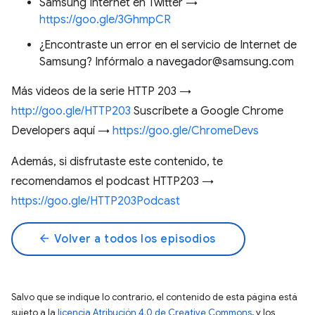
Samsung Internet en Twitter →
https://goo.gle/3GhmpCR
¿Encontraste un error en el servicio de Internet de
Samsung? Infórmalo a navegador@samsung.com
Más videos de la serie HTTP 203 →
http://goo.gle/HTTP203
Suscríbete a Google Chrome
Developers aquí →
https://goo.gle/ChromeDevs
Además, si disfrutaste este contenido, te
recomendamos el podcast HTTP203 →
https://goo.gle/HTTP203Podcast
arrow_back
Volver a todos los episodios
Salvo que se indique lo contrario, el contenido de esta página está
sujeto a la
licencia Atribución 4.0 de Creative Commons
, y los