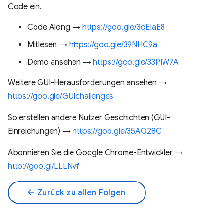
Code ein.
Code Along →
https://goo.gle/3qEIaE8
Mitlesen →
https://goo.gle/39NHC9a
Demo ansehen →
https://goo.gle/33PIW7A
Weitere GUI-Herausforderungen ansehen →
https://goo.gle/GUIchallenges
So erstellen andere Nutzer Geschichten (GUI-
Einreichungen) →
https://goo.gle/35AO28C
Abonnieren Sie die Google Chrome-Entwickler →
http://goo.gl/LLLNvf
arrow_back
Zurück zu allen Folgen