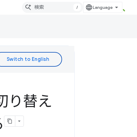
/
切り替え
る