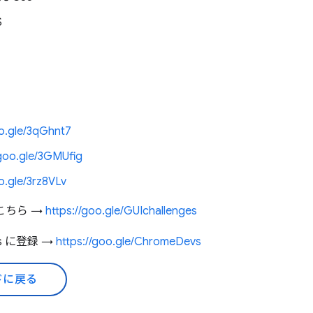
S
oo.gle/3qGhnt7
/goo.gle/3GMUfig
o.gle/3rz8VLv
こちら →
https://goo.gle/GUIchallenges
ers に登録 →
https://goo.gle/ChromeDevs
ドに戻る