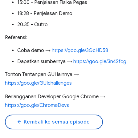
15:00 - Penjelasan Fisika Pegas
18:28 - Penjelasan Demo
20.35 - Outro
Referensi:
Coba demo →
https://goo.gle/3GcHD58
Dapatkan sumbernya →
https://goo.gle/3n4Sfcg
Tonton Tantangan GUI lainnya →
https://goo.gle/GUIchallenges
Berlangganan Developer Google Chrome →
https://goo.gle/ChromeDevs
arrow_back
Kembali ke semua episode