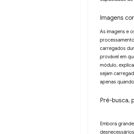
Imagens co
As imagens e o
processamento 
carregados dur
provável em qu
módulo, explic
sejam carrega
apenas quando 
Pré-busca
,
p
Embora grande 
desnecessários