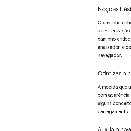
Noções bási
O caminho crít
a renderização 
caminho crític
analisador, e 
navegador.
Otimizar o 
À medida que u
com aparência 
alguns conceit
carregamento 
Auxilia o n