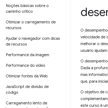
Noções básicas sobre o
dese
caminho crítico
Otimizar o carregamento de
recursos
O desempenho d
velocidade de c
Ajudar o navegador com dicas
melhorar o des
de recursos
usuário ajudam 
Performance da imagem
O desempenho d
Performance do vídeo
Dada a profund
mas informativ
Otimizar fontes da Web
que, para inicia
Java
Script de divisão de
O objetivo de 
código
complementam 
Carregamento lento de
este curso é um