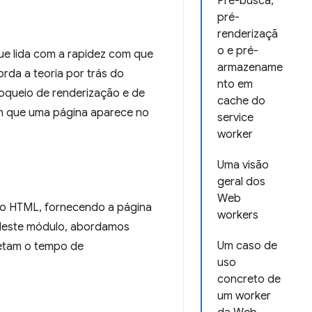
Pré-busca,
pré-
renderizaçã
o e pré-
e lida com a rapidez com que
armazename
rda a teoria por trás do
nto em
oqueio de renderização e de
cache do
m que uma página aparece no
service
worker
Uma visão
geral dos
Web
no HTML, fornecendo a página
workers
. Neste módulo, abordamos
Um caso de
fetam o tempo de
uso
concreto de
um worker