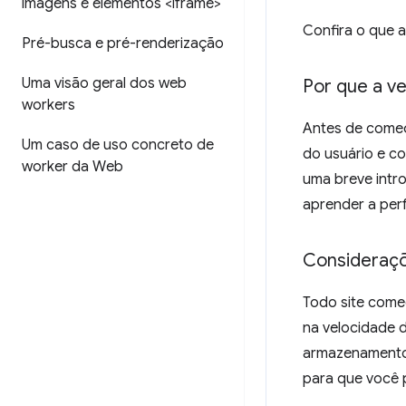
imagens e elementos <iframe>
Confira o que a
Pré-busca e pré-renderização
Uma visão geral dos web
Por que a v
workers
Antes de começ
Um caso de uso concreto de
do usuário e c
worker da Web
uma breve intr
aprender a per
Consideraç
Todo site come
na velocidade 
armazenamento 
para que você p