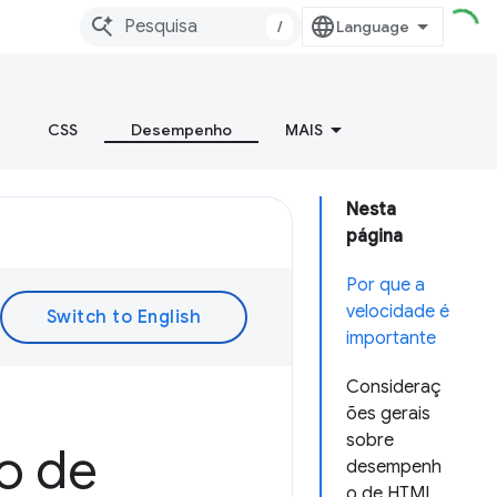
/
CSS
Desempenho
MAIS
Nesta
página
Por que a
velocidade é
importante
Consideraç
ões gerais
sobre
o de
desempenh
o de HTML