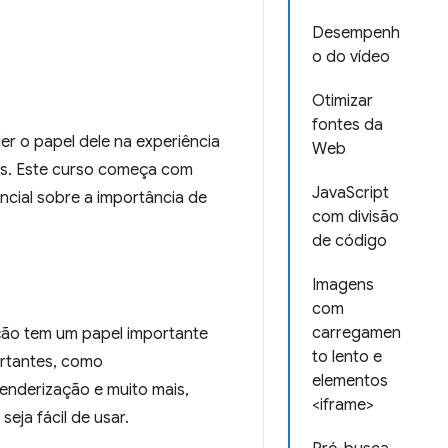
Desempenh
o do vídeo
Otimizar
fontes da
r o papel dele na experiência
Web
ios. Este curso começa com
JavaScript
cial sobre a importância de
com divisão
de código
Imagens
com
carregamen
ção tem um papel importante
to lento e
ortantes, como
elementos
enderização e muito mais,
<iframe>
eja fácil de usar.