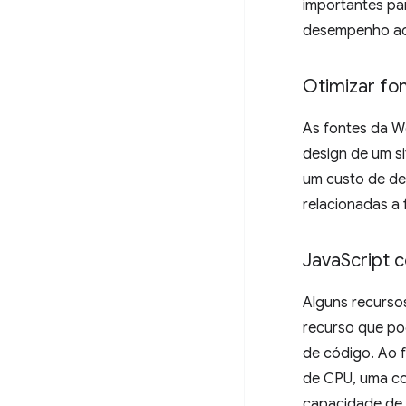
importantes pa
desempenho adj
Otimizar fo
As fontes da 
design de um s
um custo de de
relacionadas a
Java
Script 
Alguns recursos
recurso que po
de código. Ao 
de CPU, uma con
capacidade de r