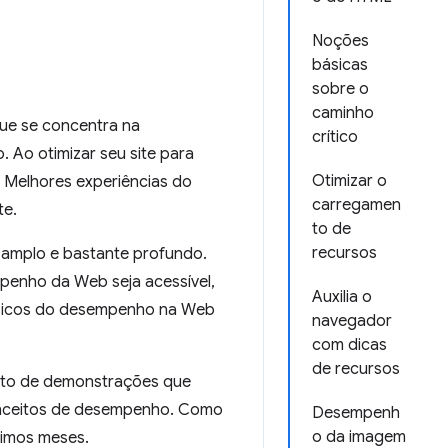
Noções
básicas
sobre o
caminho
ue se concentra na
crítico
 Ao otimizar seu site para
Otimizar o
 Melhores experiências do
carregamen
te.
to de
recursos
amplo e bastante profundo.
penho da Web seja acessível,
Auxilia o
 básicos do desempenho na Web
navegador
com dicas
de recursos
unto de demonstrações que
nceitos de desempenho. Como
Desempenh
o da imagem
ximos meses.