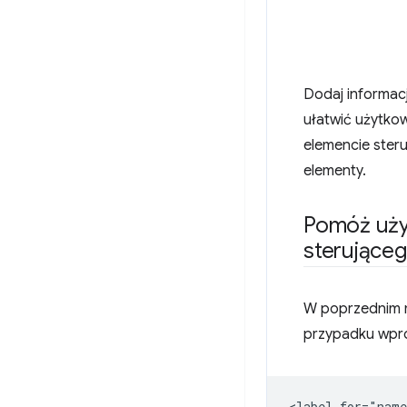
Dodaj informac
ułatwić użytko
elemencie steru
elementy.
Pomóż uży
sterująceg
W poprzednim
przypadku wpr
<label for="name