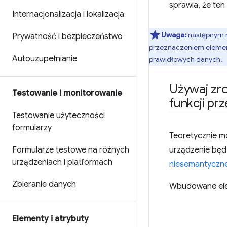
sprawia, że ten 
Internacjonalizacja i lokalizacja
Uwaga:
następnym r
Prywatność i bezpieczeństwo
przeznaczeniem element
Autouzupełnianie
prawidłowych danych.
Używaj zr
Testowanie i monitorowanie
funkcji prz
Testowanie użyteczności
formularzy
Teoretycznie m
Formularze testowe na różnych
urządzenie będ
urządzeniach i platformach
niesemantyczn
Zbieranie danych
Wbudowane elem
Elementy i atrybuty