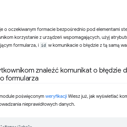
je o oczekiwanym formacie bezpośrednio pod elementami ste
wnikom korzystanie z urządzeń wspomagających, użyj atrybu
jącym formularza, i
id
w komunikacie o błędzie z tą samą wa
tkownikom znaleźć komunikat o błędzie 
o formularza
 module poświęconym
weryfikacji
Wiesz już, jak wyświetlać k
owadzania nieprawidłowych danych.
">Name</label>
