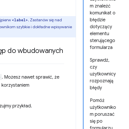
m znaleźć
komunikat o
błędzie
jpierw
. Zastanów się nad
<label>
dotyczący
kownikom szybkie i dokładne wpisywanie
elementu
sterującego
formularza
tęp do wbudowanych
Sprawdź,
czy
użytkownicy
>
. Możesz nawet sprawić, że
rozpoznają
z korzystaniem
błędy
Pomóż
zujmy przykład.
użytkowniko
m poruszać
się po
formularzu