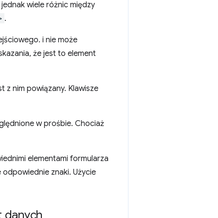
je jednak wiele różnic między
>
.
jściowego. i nie może
kazania, że jest to element
est z nim powiązany. Klawisze
ględnione w prośbie. Chociaż
iednimi elementami formularza
e odpowiednie znaki. Użycie
t danych