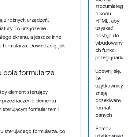
zrozumiałeg
o kodu
ją z różnych urządzeń.
HTML, aby
uzyskać
iatury. To urządzenie
dostęp do
łego ekranu, a jeszcze inne
wbudowany
formularza. Dowiedz się, jak
ch funkcji
przeglądarki
 pola formularza
Upewnij się,
że
użytkownicy
żdy element sterujący
znają
oczekiwany
e przeznaczenie elementu
format
m sterującym formularzem i
danych
Pomóż
 sterującego formularza. co
użytkowniko