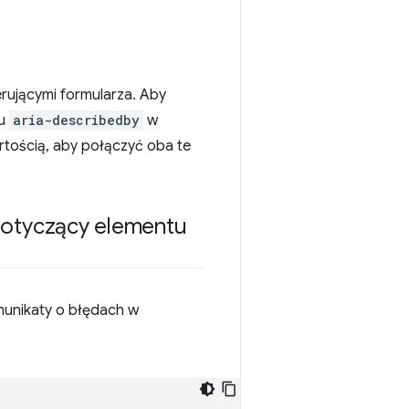
rującymi formularza. Aby
tu
aria-describedby
w
rtością, aby połączyć oba te
dotyczący elementu
omunikaty o błędach w