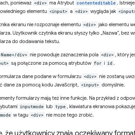
cach, ponieważ
<div>
ma Atrybut
contenteditable
. Istnie
owiedniego elementu
<input>
a
<div>
wygląda jak
<input
tnika ekranu nie rozpoznaje elementu
<div>
jako elementu we
arza. Użytkownik czytnika ekranu słyszy tylko „Nazwa”, bez ws
ularza do dodawania tekstu.
>Name</div>
nie powoduje zaznaczenia pola
<div>
, który j
put>
są połączone za pomocą atrybutów
for
i
id
.
formularza dane podane w formularzu
<div>
nie zostaną uwz
ć dane za pomocą kodu JavaScript,
<input>
domyślnie.
enty formularzy mają też inne funkcje. Na przykład z odpow
trybutami
inputmode
lub
type
, klawiatura ekranowa pokazuj
tmode
w tagu
<div>
nie może tego zrobić.
ę
,
że użytkownicy znają oczekiwany forma