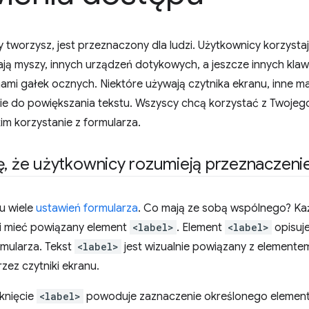
y tworzysz, jest przeznaczony dla ludzi. Użytkownicy korzysta
ją myszy, innych urządzeń dotykowych, a jeszcze innych klaw
mi gałek ocznych. Niektóre używają czytnika ekranu, inne ma
 do powiększania tekstu. Wszyscy chcą korzystać z Twojego 
im korzystanie z formularza.
ę
,
że użytkownicy rozumieją przeznaczenie
u wiele
ustawień formularza
. Co mają ze sobą wspólnego? Ka
i mieć powiązany element
<label>
. Element
<label>
opisuj
rmularza. Tekst
<label>
jest wizualnie powiązany z elemente
ez czytniki ekranu.
knięcie
<label>
powoduje zaznaczenie określonego elementu