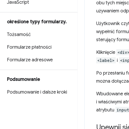
Java
Script
obu tych miejs
używaniem odp
określone typy formularzy
.
Użytkownik czy
wypełnić formul
Tożsamość
sterujący form
Formularze płatności
Kliknięcie
<div
Formularze adresowe
<label>
i
<in
Po przesłaniu 
Podsumowanie
można dołącza
Podsumowanie i dalsze kroki
Wbudowane elem
i właściwymi a
atrybutu
inpu
Upewnij si