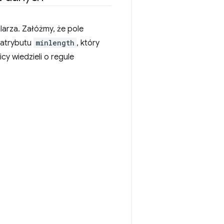
larza. Załóżmy, że pole
 atrybutu
minlength
, który
y wiedzieli o regule