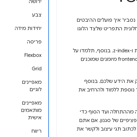
ירושה
צבע
מודולים הבאים נסביר איך פועלים ההיבטים
יחידות מידה
ם בחלונית התפריט שלצד הלוגו
פריסה
תלמדו את היסודות של CSS, כמו מודל התיבה, קסקדה וספציפיות, flexbox, רשת ו-z-index. בנוסף, תלמדו על
Flexbox
פונקציות, סוגי צבעים, מעברי צבעים, מאפיינים לוגיים וירושה, כדי שתהיו מפתחי frontend מיומנים שמוכנים
Grid
 את הידע שלכם. בנוסף
מאפיינים
לוגיים
נוספת ללמוד ולהרחיב את
מאפיינים
מותאמים
צפות בסדרה מההתחלה ועד הסוף כדי
אישית
שאים ספציפיים של סגנון. אם אתם
לכתוב תגי עיצוב ולקשר את
ריווח