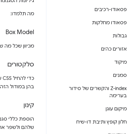
גיליונות הסגנונות
פסאודו-רכיבים
מה תלמדו:
פסאודו מחלקות
Box Model
גבולות
מכיוון שכל מה שמוצג ב-CSS הוא תיבה, הבנה של מודל התיבו
אזורים כהים
מיקוד
סלקטורים
סמנים
בהן במודול הזה.
Z-index והקשרים של סידור
בערימה
קינון
מיקום עוגן
חלון קופץ ותיבת דו-שיח
שלהם ולשפר את 