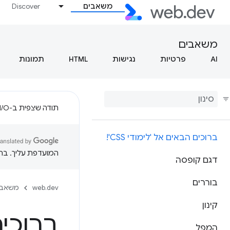
משאבים
Discover
משאבים
AI
פרטיות
נגישות
HTML
תמונות
תודה שצפית ב-Google I/O!
ברוכים הבאים אל 'לימודי CSS'!
המועדפת עליך. בתרג
דגם קופסה
בוררים
web.dev
משאבי
קינון
ברוכים 
המפל