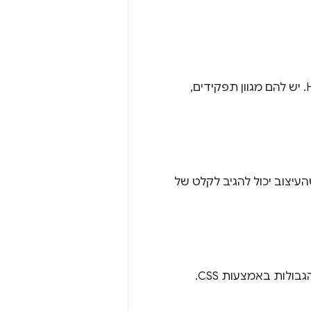
רכיב פסאודו הוא כמו הוספה או טירגוט של רכיב נוסף בלי צורך להוסיף עוד HTML. יש להם מגוון תפקידים,
משמעות היא שהעיצוב יכול להגיב לקלט של
ולות באמצעות CSS.